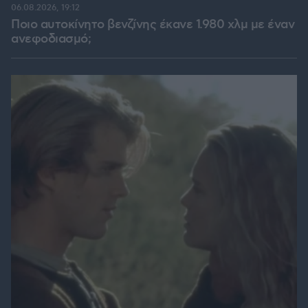
06.08.2026, 19:12
Ποιο αυτοκίνητο βενζίνης έκανε 1.980 χλμ με έναν
ανεφοδιασμό;