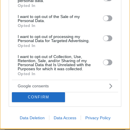
personal data.
grant or deny consent to Google and its third-party tags to
Opted In
use your data for below specified purposes in below Google
consent section.
I want to opt-out of the Sale of my
Personal Data.
Opted In
I want to opt-out of processing my
Personal Data for Targeted Advertising.
Opted In
I want to opt-out of Collection, Use,
Retention, Sale, and/or Sharing of my
Personal Data that Is Unrelated with the
Purposes for which it was collected.
Opted In
Google consents
CONFIRM
Data Deletion
Data Access
Privacy Policy