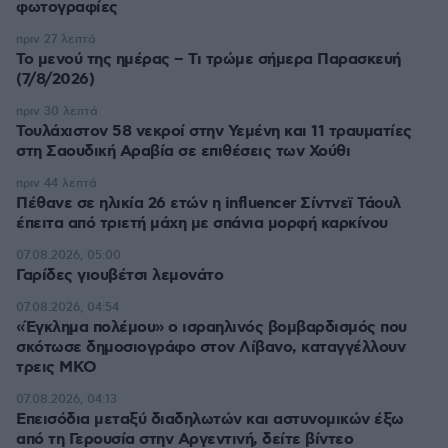
φωτογραφίες
πριν 27 λεπτά
Το μενού της ημέρας – Τι τρώμε σήμερα Παρασκευή
(7/8/2026)
πριν 30 λεπτά
Τουλάχιστον 58 νεκροί στην Υεμένη και 11 τραυματίες
στη Σαουδική Αραβία σε επιθέσεις των Χούθι
πριν 44 λεπτά
Πέθανε σε ηλικία 26 ετών η influencer Σίντνεϊ Τάουλ
έπειτα από τριετή μάχη με σπάνια μορφή καρκίνου
07.08.2026, 05:00
Γαρίδες γιουβέτσι λεμονάτο
07.08.2026, 04:54
«Έγκλημα πολέμου» ο ισραηλινός βομβαρδισμός που
σκότωσε δημοσιογράφο στον Λίβανο, καταγγέλλουν
τρεις ΜΚΟ
07.08.2026, 04:13
Επεισόδια μεταξύ διαδηλωτών και αστυνομικών έξω
από τη Γερουσία στην Αργεντινή, δείτε βίντεο