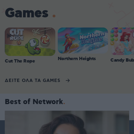
Games
Northern Heights
Candy Bub
Cut The Rope
ΔΕΙΤΕ ΟΛΑ ΤΑ GAMES
Best of Network