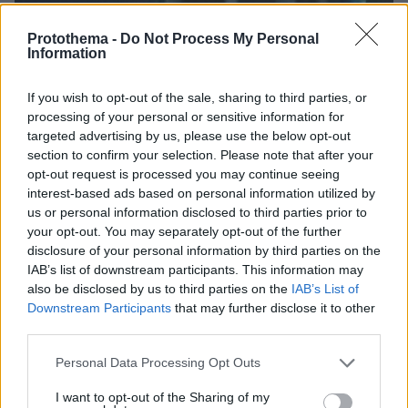
Protothema -
Do Not Process My Personal
Information
If you wish to opt-out of the sale, sharing to third parties, or
processing of your personal or sensitive information for
targeted advertising by us, please use the below opt-out
section to confirm your selection. Please note that after your
opt-out request is processed you may continue seeing
interest-based ads based on personal information utilized by
us or personal information disclosed to third parties prior to
your opt-out. You may separately opt-out of the further
disclosure of your personal information by third parties on the
IAB’s list of downstream participants. This information may
also be disclosed by us to third parties on the
IAB’s List of
Downstream Participants
that may further disclose it to other
third parties.
06.08.2026, 23:17
Please note that this website/app uses one or more Google
Στη ΓΑΔΑ κρατείται η 46χρονη που κατηγορείται
Personal Data Processing Opt Outs
services and may gather and store information including but
για την επίθεση στη Marfin, δείτε βίντεο και
not limited to your visit or usage behaviour. You may click to
I want to opt-out of the Sharing of my
φωτογραφίες