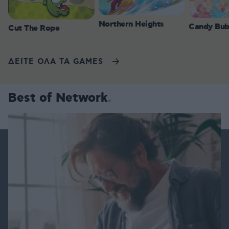
Northern Heights
Candy Bub
Cut The Rope
ΔΕΙΤΕ ΟΛΑ ΤΑ GAMES
Best of Network