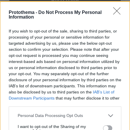
Protothema -
Do Not Process My Personal
Information
* Υποχρεωτικά πεδία
If you wish to opt-out of the sale, sharing to third parties, or
processing of your personal or sensitive information for
targeted advertising by us, please use the below opt-out
ΡΟΗ ΕΙΔΗΣΕΩΝ
section to confirm your selection. Please note that after your
opt-out request is processed you may continue seeing
Ειδήσεις
Δημοφιλή
Σχολιασμένα
interest-based ads based on personal information utilized by
us or personal information disclosed to third parties prior to
πριν 6 λεπτά
your opt-out. You may separately opt-out of the further
ΔΕΘ: «Ανέβηκε» ο διαγωνισμός των 165 εκατ. ευρώ για
disclosure of your personal information by third parties on the
τη μεγάλη ανάπλαση, δείτε φωτογραφίες
IAB’s list of downstream participants. This information may
also be disclosed by us to third parties on the
IAB’s List of
πριν 9 λεπτά
«Νόμιζα ότι ήταν νεκρός»: Η απίστευτη ιστορία του
Downstream Participants
that may further disclose it to other
Μπάρνεϊ, του παπαγάλου που εκλάπη το 2017 και
third parties.
ξαναβρήκε την οικογένειά του 9 χρόνια μετά
Please note that this website/app uses one or more Google
Personal Data Processing Opt Outs
πριν 11 λεπτά
services and may gather and store information including but
Ομάδα Ρώσων χάκερ που συνδέεται με το Κρεμλίνο
not limited to your visit or usage behaviour. You may click to
I want to opt-out of the Sharing of my