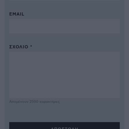
EMAIL
ΣΧΌΛΙΟ *
Απομένουν
2500
χαρακτήρες