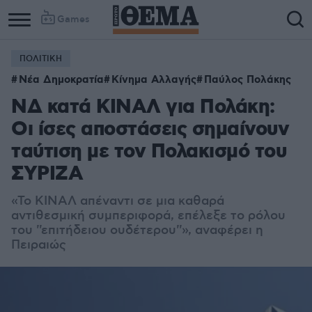
Games
ΠΟΛΙΤΙΚΗ
Column
Column
Νέα Δημοκρατία
Κίνημα Αλλαγής
Παύλος Πολάκης
1
2
ΝΔ κατά ΚΙΝΑΛ για Πολάκη:
Οι ίσες αποστάσεις σημαίνουν
ταύτιση με τον Πολακισμό του
ΣΥΡΙΖΑ
«Το ΚΙΝΑΛ απέναντι σε μια καθαρά
αντιθεσμική συμπεριφορά, επέλεξε το ρόλου
του ''επιτήδειου ουδέτερου''», αναφέρει η
Πειραιώς