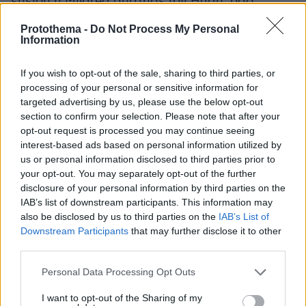
επειδή η Mildred απάτησε τον Hugh, όσο
εκείνος είχε καταταγεί στον Στρατό. Εκείνος
Protothema -
Do Not Process My Personal
δεν μπορούσε να συνειδητοποιήσει ότι η
Information
γυναίκα του είχε περισσότερες εμπειρίες από
αυτόν και, όπως είχε δηλώσει αρκετές φορές,
If you wish to opt-out of the sale, sharing to third parties, or
processing of your personal or sensitive information for
είχε πληγωθεί πάρα πολύ!
targeted advertising by us, please use the below opt-out
section to confirm your selection. Please note that after your
opt-out request is processed you may continue seeing
interest-based ads based on personal information utilized by
us or personal information disclosed to third parties prior to
your opt-out. You may separately opt-out of the further
disclosure of your personal information by third parties on the
IAB’s list of downstream participants. This information may
also be disclosed by us to third parties on the
IAB’s List of
Downstream Participants
that may further disclose it to other
third parties.
Please note that this website/app uses one or more Google
Personal Data Processing Opt Outs
services and may gather and store information including but
not limited to your visit or usage behaviour. You may click to
I want to opt-out of the Sharing of my