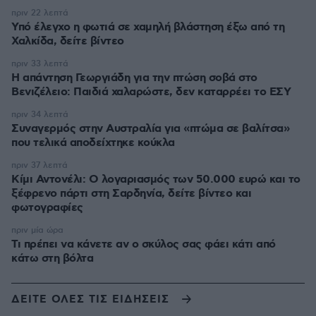
πριν 22 λεπτά
Υπό έλεγχο η φωτιά σε χαμηλή βλάστηση έξω από τη
Χαλκίδα, δείτε βίντεο
πριν 33 λεπτά
Η απάντηση Γεωργιάδη για την πτώση σοβά στο
Βενιζέλειο: Παιδιά χαλαρώστε, δεν καταρρέει το ΕΣΥ
πριν 34 λεπτά
Συναγερμός στην Αυστραλία για «πτώμα σε βαλίτσα»
που τελικά αποδείχτηκε κούκλα
πριν 37 λεπτά
Κίμι Αντονέλι: Ο λογαριασμός των 50.000 ευρώ και το
ξέφρενο πάρτι στη Σαρδηνία, δείτε βίντεο και
φωτογραφίες
πριν μία ώρα
Τι πρέπει να κάνετε αν ο σκύλος σας φάει κάτι από
κάτω στη βόλτα
ΔΕΙΤΕ ΟΛΕΣ ΤΙΣ ΕΙΔΗΣΕΙΣ