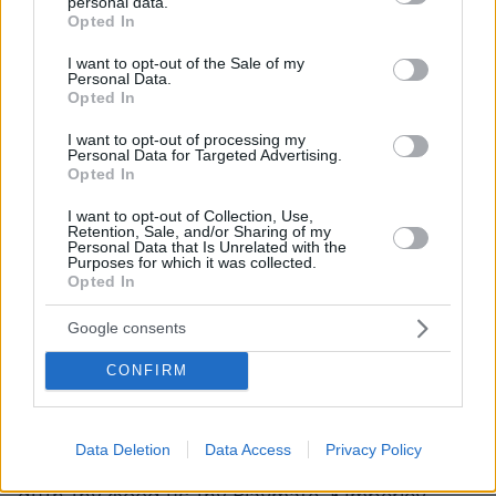
personal data.
grant or deny consent to Google and its third-party tags to
Opted In
use your data for below specified purposes in below Google
consent section.
I want to opt-out of the Sale of my
Personal Data.
Opted In
I want to opt-out of processing my
Personal Data for Targeted Advertising.
Opted In
I want to opt-out of Collection, Use,
Retention, Sale, and/or Sharing of my
Personal Data that Is Unrelated with the
Purposes for which it was collected.
Opted In
Google consents
Μετά τον πρώτο του γάμο, ο Hugh Hefner
CONFIRM
έμεινε μόνος του για περίπου 30 χρόνια.
Φυσικά δεν κοιμόταν ποτέ μοναχός του, αλλά
κάθε βράδυ είχε δεκάδες «κουνελάκια» να του
Data Deletion
Data Access
Privacy Policy
κάνουν παρέα! Το 1989, όμως, ξαναερωτεύτηκε,