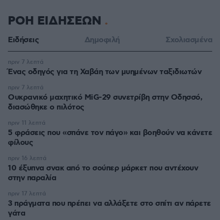
ΡΟΗ ΕΙΔΗΣΕΩΝ
Ειδήσεις
Δημοφιλή
Σχολιασμένα
πριν 7 λεπτά
Ένας οδηγός για τη Χαβάη των μυημένων ταξιδιωτών
πριν 7 λεπτά
Oυκρανικό μαχητικό MiG-29 συνετρίβη στην Οδησσό,
διασώθηκε ο πιλότος
πριν 11 λεπτά
5 φράσεις που «σπάνε τον πάγο» και βοηθούν να κάνετε
φίλους
πριν 16 λεπτά
10 έξυπνα σνακ από το σούπερ μάρκετ που αντέχουν
στην παραλία
πριν 17 λεπτά
3 πράγματα που πρέπει να αλλάξετε στο σπίτι αν πάρετε
γάτα