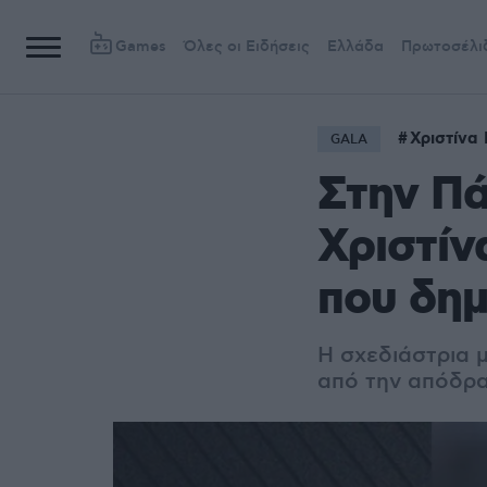
Games
Όλες οι Ειδήσεις
Ελλάδα
Πρωτοσέλι
Χριστίνα
GALA
Στην Πά
Χριστίν
που δη
Η σχεδιάστρια 
από την απόδρ