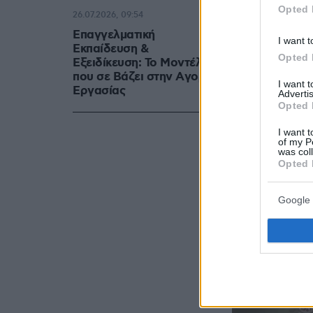
Opted 
26.07.2026, 09:54
Επαγγελματική
I want t
Εκπαίδευση &
Opted 
Εξειδίκευση: Το Mοντέλο
που σε Bάζει στην Aγορά
I want 
Eργασίας
Advertis
Opted 
I want t
of my P
was col
Opted 
Google 