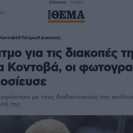
Ελληνικά
English
δα
 Κοντοβά
Πάτμος
Διακοπές
τμο για τις διακοπές τη
α Κοντοβά, οι φωτογρα
μοσίευσε
μοιράστηκε με τους διαδικτυακούς της ακόλο
ασή της