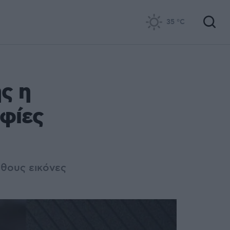
35
°C
ς η
φίες
υθους εικόνες