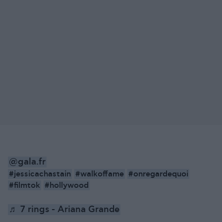
@gala.fr
#jessicachastain
#walkoffame
#onregardequoi
#filmtok
#hollywood
♬ 7 rings - Ariana Grande