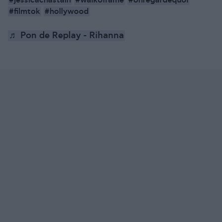
#jessicachastain
#walkoffame
#onregardequoi
#filmtok
#hollywood
♬ Pon de Replay - Rihanna