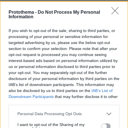
04.08.2026, 11:20
Πώς μια απλή ιδέα εξελίχθηκε σε κορυφαίο θεσμό
Protothema -
Do Not Process My Personal
ρομποτικής στην Ελλάδα
Information
If you wish to opt-out of the sale, sharing to third parties, or
processing of your personal or sensitive information for
ΡΟΗ ΕΙΔΗΣΕΩΝ
targeted advertising by us, please use the below opt-out
section to confirm your selection. Please note that after your
Ειδήσεις
Δημοφιλή
Σχολιασμένα
opt-out request is processed you may continue seeing
interest-based ads based on personal information utilized by
πριν 3 λεπτά
us or personal information disclosed to third parties prior to
Το νέο πολυτελές SUV που δημιούργησε η Huawei
your opt-out. You may separately opt-out of the further
disclosure of your personal information by third parties on the
πριν 6 λεπτά
Πετρέλαιο: Εκτίναξη 5% στις τιμές μετά την κόντρα
IAB’s list of downstream participants. This information may
ΗΠΑ–Ιράν για το Ορμούζ, στα $87,72 το Brent
also be disclosed by us to third parties on the
IAB’s List of
Downstream Participants
that may further disclose it to other
πριν 6 λεπτά
third parties.
Συγκλονιστικό βίντεο: Ο Εγκέλαδος χτυπά σε
αεροδρόμιο της Κολομβίας, εικόνες χάους, άνθρωποι
Please note that this website/app uses one or more Google
Personal Data Processing Opt Outs
τρέχουν πανικόβλητοι
services and may gather and store information including but
not limited to your visit or usage behaviour. You may click to
I want to opt-out of the Sharing of my
πριν 16 λεπτά