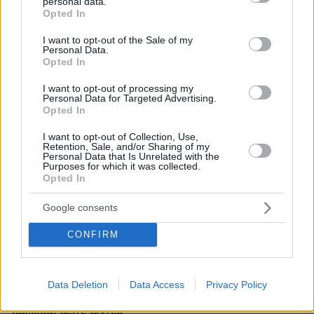
personal data.
grant or deny consent to Google and its third-party tags to
Ελεγχόμενες απώλειες στη Wall Street - Στο επίκεντρο
Opted In
use your data for below specified purposes in below Google
Ιράν, πετρέλαιο και πληθωρισμός
consent section.
I want to opt-out of the Sale of my
πριν 17 λεπτά
Personal Data.
Ένας οδηγός για τη Χαβάη των μυημένων ταξιδιωτών
Opted In
πριν 17 λεπτά
I want to opt-out of processing my
Oυκρανικό μαχητικό MiG-29 συνετρίβη στην Οδησσό,
Personal Data for Targeted Advertising.
διασώθηκε ο πιλότος
Opted In
πριν 21 λεπτά
I want to opt-out of Collection, Use,
5 φράσεις που «σπάνε τον πάγο» και βοηθούν να κάνετε
Retention, Sale, and/or Sharing of my
Personal Data that Is Unrelated with the
φίλους
Purposes for which it was collected.
Opted In
πριν 26 λεπτά
10 έξυπνα σνακ από το σούπερ μάρκετ που αντέχουν
Google consents
στην παραλία
πριν 27 λεπτά
CONFIRM
3 πράγματα που πρέπει να αλλάξετε στο σπίτι αν πάρετε
γάτα
πριν 32 λεπτά
Data Deletion
Data Access
Privacy Policy
Υπό έλεγχο η φωτιά σε χαμηλή βλάστηση έξω από τη
Χαλκίδα, δείτε βίντεο