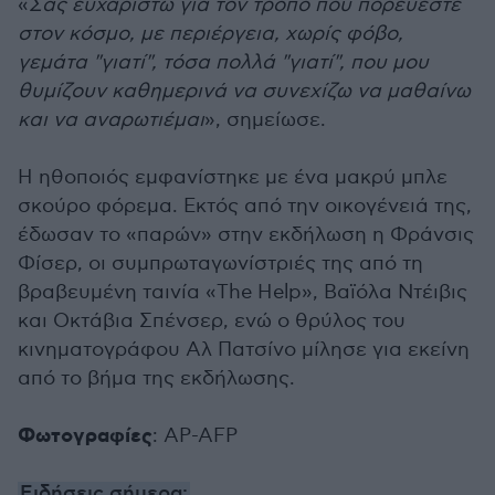
«
Σας ευχαριστώ για τον τρόπο που πορεύεστε
στον κόσμο, με περιέργεια, χωρίς φόβο,
γεμάτα "γιατί", τόσα πολλά "γιατί", που μου
θυμίζουν καθημερινά να συνεχίζω να μαθαίνω
και να αναρωτιέμαι
», σημείωσε.
Η ηθοποιός εμφανίστηκε με ένα μακρύ μπλε
σκούρο φόρεμα. Εκτός από την οικογένειά της,
έδωσαν το «παρών» στην εκδήλωση η Φράνσις
Φίσερ, οι συμπρωταγωνίστριές της από τη
βραβευμένη ταινία «The Help», Βαϊόλα Ντέιβις
και Οκτάβια Σπένσερ, ενώ ο θρύλος του
κινηματογράφου Αλ Πατσίνο μίλησε για εκείνη
από το βήμα της εκδήλωσης.
Φωτογραφίες
: AP-AFP
Ειδήσεις σήμερα: