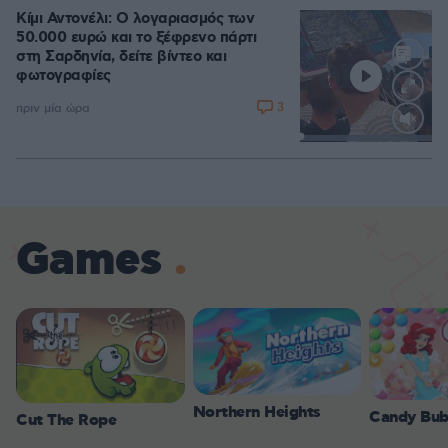
Κίμι Αντονέλι: Ο λογαριασμός των
50.000 ευρώ και το ξέφρενο πάρτι
στη Σαρδηνία, δείτε βίντεο και
φωτογραφίες
3
πριν μία ώρα
Loaded
:
100.00%
Games
Northern Heights
Candy Bub
Cut The Rope