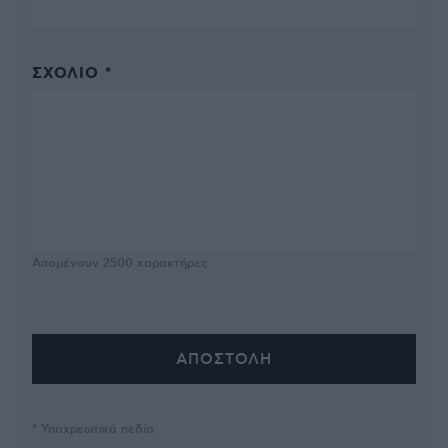
ΣΧΌΛΙΟ *
Απομένουν
2500
χαρακτήρες
* Υποχρεωτικά πεδία