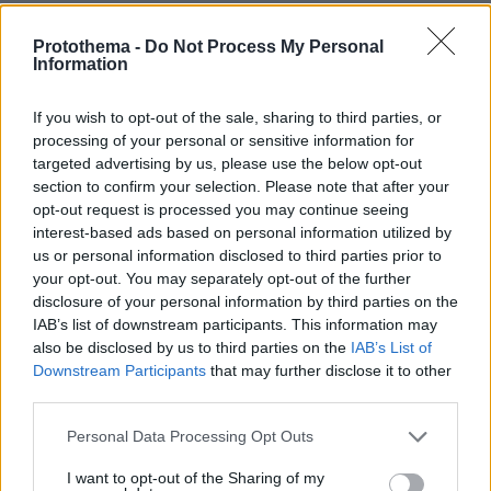
πριν 15 λεπτά
Θάλασσα για δισεκατομμυριούχους: Πώς θα κινηθεί η
Protothema -
Do Not Process My Personal
αγορά των υπερπολυτελών γιοτ έως το 2032
Information
πριν 15 λεπτά
If you wish to opt-out of the sale, sharing to third parties, or
Σαλμονέλα: 6 τρόφιμα που χρειάζονται τη μεγαλύτερη
προσοχή – Τα λάθη στην κουζίνα που αυξάνουν τον
processing of your personal or sensitive information for
κίνδυνο
targeted advertising by us, please use the below opt-out
section to confirm your selection. Please note that after your
πριν 27 λεπτά
opt-out request is processed you may continue seeing
Η «Marca» για τους Έλληνες του Ευρωπαϊκού στίβου:
interest-based ads based on personal information utilized by
«Κυρίαρχος ο Τεντόγλου, φαβορί ο Ντουπλάντις με όλο
us or personal information disclosed to third parties prior to
τον σεβασμό στον Μανόλο»
your opt-out. You may separately opt-out of the further
πριν 33 λεπτά
disclosure of your personal information by third parties on the
Γιαννακόπουλος για την αντιπαλότητα με τον
IAB’s list of downstream participants. This information may
Ολυμπιακό: «Πριν 10 χρόνια φώναζαν οφσάιντ, δεν
also be disclosed by us to third parties on the
IAB’s List of
ήξεραν ότι η μπάλα του μπάσκετ είναι πορτοκαλί»
Downstream Participants
that may further disclose it to other
third parties.
πριν 35 λεπτά
Οι σωστές προετοιμασίες που πρέπει να κάνετε για
Please note that this website/app uses one or more Google
Personal Data Processing Opt Outs
διακοπές χωρίς το κατοικίδιό σας
services and may gather and store information including but
not limited to your visit or usage behaviour. You may click to
I want to opt-out of the Sharing of my
πριν 35 λεπτά