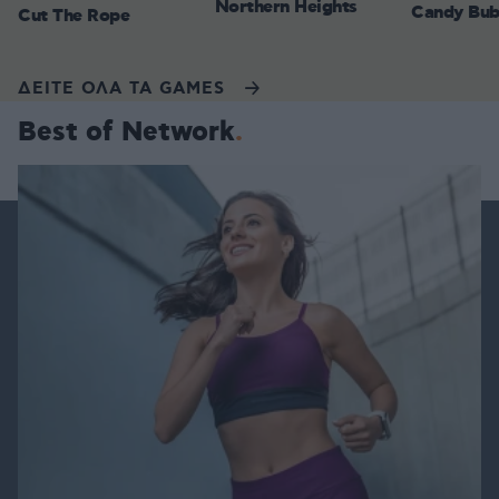
Northern Heights
Candy Bub
Cut The Rope
ΔΕΙΤΕ ΟΛΑ ΤΑ GAMES
Best of Network