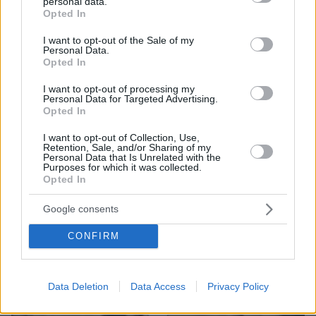
personal data.
Μεγάλη φωτιά σε δάσος στο Μουζάκι Ηλείας,
grant or deny consent to Google and its third-party tags to
Opted In
επιχειρούν 105 πυροσβέστες και 9 εναέρια, δείτε βίντεο
use your data for below specified purposes in below Google
και φωτογραφίες
consent section.
I want to opt-out of the Sale of my
Personal Data.
Opted In
ΔΕΙΤΕ ΟΛΕΣ ΤΙΣ ΕΙΔΗΣΕΙΣ
I want to opt-out of processing my
Personal Data for Targeted Advertising.
Opted In
ΤΑ ΠΙΟ ΔΗΜΟΦΙΛΗ
I want to opt-out of Collection, Use,
Retention, Sale, and/or Sharing of my
Personal Data that Is Unrelated with the
Purposes for which it was collected.
Opted In
Google consents
CONFIRM
Data Deletion
Data Access
Privacy Policy