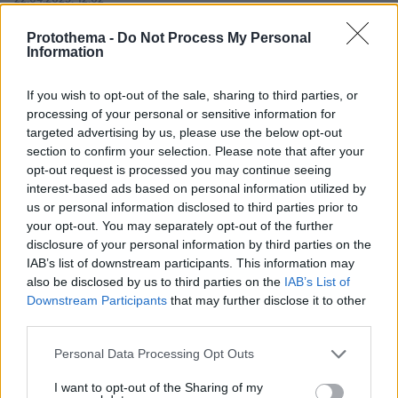
Έλεος πια ... ήταν μια διάσημη ηθοποιός φτάνει Σιγά
Protothema -
Do Not Process My Personal
που θα πήγαινα να την αγγίξω κιόλας
Information
ΑΠΑΝΤΗΣΗ
If you wish to opt-out of the sale, sharing to third parties, or
processing of your personal or sensitive information for
Λιλής
targeted advertising by us, please use the below opt-out
21.04.2025, 18:00
section to confirm your selection. Please note that after your
Πάντα είχα μια απορία. Η ηλικία του, του επιτρέπει να
opt-out request is processed you may continue seeing
γνωρίζει όσα ...ισχυρίζεται; Στην ταινία το Δόλωμα
interest-based ads based on personal information utilized by
π.χ. ήταν στα 4 !! Με την Αλίκη τεράστια διαφορά.
us or personal information disclosed to third parties prior to
Συνεπώς;
your opt-out. You may separately opt-out of the further
ΑΠΑΝΤΗΣΗ
disclosure of your personal information by third parties on the
IAB’s list of downstream participants. This information may
also be disclosed by us to third parties on the
IAB’s List of
Downstream Participants
that may further disclose it to other
third parties.
Αυτη
Please note that this website/app uses one or more Google
Personal Data Processing Opt Outs
21.04.2025, 17:36
services and may gather and store information including but
Η δεληταβανη όλα τα ξερει
not limited to your visit or usage behaviour. You may click to
I want to opt-out of the Sharing of my