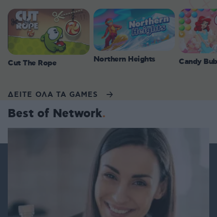
Northern Heights
Candy Bub
Cut The Rope
ΔΕΙΤΕ ΟΛΑ ΤΑ GAMES
Best of Network