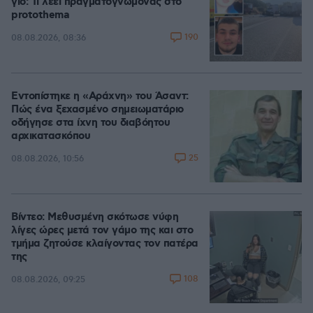
γιο: Τι λέει πραγματογνώμονας στο
protothema
190
08.08.2026, 08:36
Εντοπίστηκε η «Αράχνη» του Άσαντ:
Πώς ένα ξεχασμένο σημειωματάριο
οδήγησε στα ίχνη του διαβόητου
αρχικατασκόπου
25
08.08.2026, 10:56
Βίντεο: Μεθυσμένη σκότωσε νύφη
λίγες ώρες μετά τον γάμο της και στο
τμήμα ζητούσε κλαίγοντας τον πατέρα
της
108
08.08.2026, 09:25