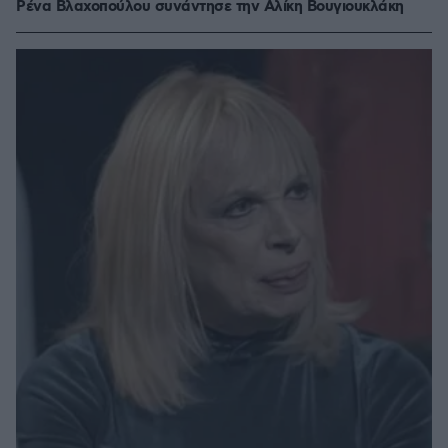
Ρένα Βλαχοπούλου συνάντησε την Αλίκη Βουγιουκλάκη