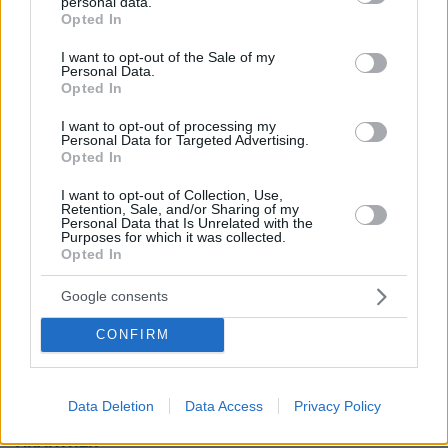
personal data.
ΑΠΑΝΤΗΣΗ
grant or deny consent to Google and its third-party tags to
Opted In
use your data for below specified purposes in below Google
consent section.
I want to opt-out of the Sale of my
άνεργος είναι
Personal Data.
21.04.2025, 17:10
Opted In
Κάτι πρέπει να λέει να ζήσει.
I want to opt-out of processing my
ΑΠΑΝΤΗΣΗ
Personal Data for Targeted Advertising.
Opted In
Με το που την αντίκρισε
I want to opt-out of Collection, Use,
Retention, Sale, and/or Sharing of my
21.04.2025, 17:06
Personal Data that Is Unrelated with the
Purposes for which it was collected.
επι τόπου αποφάσισε να αλλάξει φύλο. Αλλιώς δεν
Opted In
εξηγείται!
ΑΠΑΝΤΗΣΗ
Google consents
CONFIRM
Αυτή η γελεία
21.04.2025, 17:05
Ή για την Βουγιουκλάκη θα μιλάει ή για την
Data Deletion
Data Access
Privacy Policy
Βλαχοπούλου ή για την Χρονοπούλου..
ΑΠΑΝΤΗΣΗ