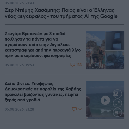
05.08.2026, 21:43
Σερ Ντέμης Χασάμπης: Ποιος είναι ο Έλληνας
νέος «εγκέφαλος» του τμήματος AI της Google
Ζευγάρι Βρετανών με 3 παιδιά
πούλησαν τα πάντα για να
αγοράσουν σπίτι στην Αιγιάλεια,
καταστράφηκε από την πυρκαγιά λίγο
πριν μετακομίσουν, φωτογραφίες
133
05.08.2026, 19:53
Δείτε βίντεο: Υποψήφιος
Δημοκρατικός σε παραλία της Χαβάης
προκαλεί βρίζοντας γυναίκες, πέφτει
ξερός από γροθιά
52
05.08.2026, 21:28
Loaded
:
100.00%