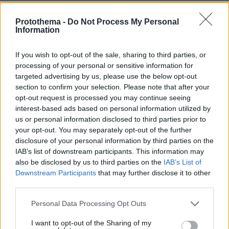
31.07.2026, 11:04
14+1 λόγοι που αξίζει να ζήσεις το επετειακό τριήμερο των
Protothema -
Do Not Process My Personal
15 χρόνων του Spetses Mini Marathon
Information
If you wish to opt-out of the sale, sharing to third parties, or
ΡΟΗ ΕΙΔΗΣΕΩΝ
processing of your personal or sensitive information for
targeted advertising by us, please use the below opt-out
Ειδήσεις
Δημοφιλή
Σχολιασμένα
section to confirm your selection. Please note that after your
opt-out request is processed you may continue seeing
interest-based ads based on personal information utilized by
πριν 6 λεπτά
Νέα καρφιά Αυγερινού για την Καρυστιανού: Kάποιοι
us or personal information disclosed to third parties prior to
ονειρεύονται βουλευτικά έδρανα και συνωμοσίες, η
your opt-out. You may separately opt-out of the further
δημοκρατία θα τους χαλάσει το όνειρο
disclosure of your personal information by third parties on the
IAB’s list of downstream participants. This information may
πριν 7 λεπτά
also be disclosed by us to third parties on the
IAB’s List of
Το παρεξηγημένο αιθέριο έλαιο που κρατά μακριά τα
Downstream Participants
that may further disclose it to other
κουνούπια για 3 ώρες
third parties.
πριν 8 λεπτά
Please note that this website/app uses one or more Google
Η ντομάτα στο μικροσκόπιο: Τι συμβαίνει όταν την
Personal Data Processing Opt Outs
services and may gather and store information including but
αλατίζουμε;
not limited to your visit or usage behaviour. You may click to
I want to opt-out of the Sharing of my