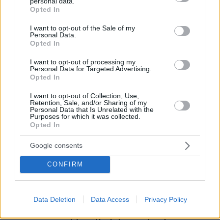
personal data.
πριν 19 λεπτά
grant or deny consent to Google and its third-party tags to
Opted In
Φωτιά στο Λασίθι, κοντά στον οικισμό Καρύδι, 112 για
use your data for below specified purposes in below Google
ετοιμότητα
consent section.
I want to opt-out of the Sale of my
Personal Data.
πριν 19 λεπτά
Opted In
Ο Κριστιάνο Ρονάλντο φωτογραφήθηκε με τα πολυτελή
αυτοκίνητά του: «Τα παιχνίδια μου» έγραψε για τις
I want to opt-out of processing my
Ferrari, τις McLaren, τις Mercedes και τις Bugatti
Personal Data for Targeted Advertising.
Opted In
ΑΝΝΑ ΔΙΑΜΑΝΤΟΠΟΥΛΟΥ
πριν 25 λεπτά
I want to opt-out of Collection, Use,
Ψευδής τίτλος. Κατασκευασμένη φωτογραφία. Είδηση;
Retention, Sale, and/or Sharing of my
Personal Data that Is Unrelated with the
Purposes for which it was collected.
πριν 31 λεπτά
Opted In
Οικογενειακό δράμα στις ΗΠΑ: Πατέρας βρέθηκε
νεκρός με τις δύο κόρες του λίγες ώρες μετά το
δικαστήριο για διαζύγιο με τη μητέρα τους
Google consents
πριν 42 λεπτά
CONFIRM
Εν ψυχρώ δολοφονία ζευγαριού σε μπαρ στην
Κολομβία: Η γυναίκα προσπάθησε να προστατεύσει τον
άνδρα της, ήταν γονείς 6χρονου κοριτσιού, δείτε βίντεο
Data Deletion
Data Access
Privacy Policy
πριν μία ώρα
H Αποστολία Ζώη φωτογραφίζεται στην παραλία