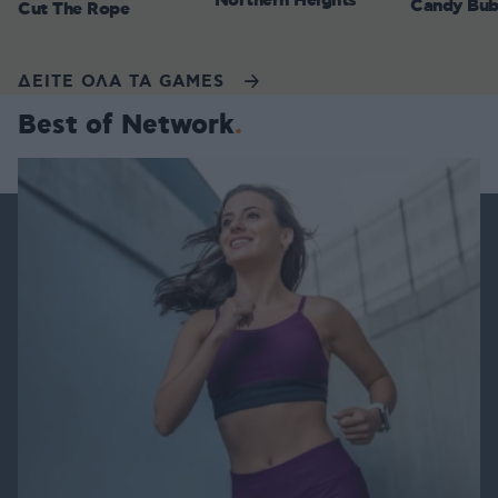
Northern Heights
Candy Bub
Cut The Rope
ΔΕΙΤΕ ΟΛΑ ΤΑ GAMES
Best of Network