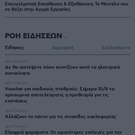
Επαγγελματική Εκπαίδευση & Εξειδίκευση: Το Mοντέλο που
σε Bάζει στην Aγορά Eργασίας
ΡΟΗ ΕΙΔΗΣΕΩΝ
Ειδήσεις
Δημοφιλή
Σχολιασμένα
πριν 4 λεπτά
Δε θα πιστέψετε πόσο κοστίζουν αυτά τα ηλεκτρικά
αυτοκίνητα
πριν 5 λεπτά
Voucher για παιδικούς σταθμούς: Σήμερα 10/8 τα
προσωρινά αποτελέσματα, η προθεσμία για τις
ενστάσεις
πριν 5 λεπτά
Αλλάζουν τα πάντα για τις πινακίδες κυκλοφορίας
πριν 5 λεπτά
Eλαφριά φορέματα: Οι ωραιότερες επιλογές για την