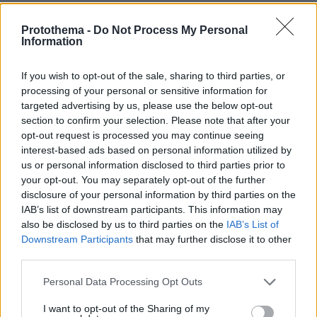
πόλη και τις διακοπές
Protothema -
Do Not Process My Personal
πριν 8 λεπτά
Information
Ποιοι θα λάβουν έως το τέλος Αυγούστου το έκτακτο
επίδομα 150 ευρώ ανά παιδί, όλες οι προϋποθέσεις
If you wish to opt-out of the sale, sharing to third parties, or
πριν 10 λεπτά
processing of your personal or sensitive information for
Λειτουργούν οι κάμερες - ραντάρ στην Αττική Οδό;
targeted advertising by us, please use the below opt-out
πριν 10 λεπτά
section to confirm your selection. Please note that after your
Ο Παγκόσμιος Πρωταθλητής «ψήφισε» Ελλάδα
opt-out request is processed you may continue seeing
interest-based ads based on personal information utilized by
πριν 12 λεπτά
us or personal information disclosed to third parties prior to
Τα κορίτσια των πιλότων της Formula1
your opt-out. You may separately opt-out of the further
πριν 13 λεπτά
disclosure of your personal information by third parties on the
Αποκάλυψη για το νέο smart #2
IAB’s list of downstream participants. This information may
also be disclosed by us to third parties on the
IAB’s List of
πριν 13 λεπτά
Downstream Participants
that may further disclose it to other
Θα έρθει τελικά η μεγαλύτερη επιδότηση για
third parties.
αυτοκίνητο που έχει δοθεί ποτέ στην Ελλάδα;
Please note that this website/app uses one or more Google
Personal Data Processing Opt Outs
services and may gather and store information including but
ΔΕΙΤΕ ΟΛΕΣ ΤΙΣ ΕΙΔΗΣΕΙΣ
not limited to your visit or usage behaviour. You may click to
I want to opt-out of the Sharing of my