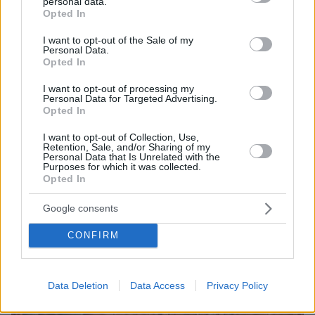
personal data.
grant or deny consent to Google and its third-party tags to
Opted In
use your data for below specified purposes in below Google
consent section.
I want to opt-out of the Sale of my
ΤΑ ΠΙΟ ΔΗΜΟΦΙΛΗ
Personal Data.
Opted In
I want to opt-out of processing my
Personal Data for Targeted Advertising.
Opted In
I want to opt-out of Collection, Use,
Retention, Sale, and/or Sharing of my
Personal Data that Is Unrelated with the
Purposes for which it was collected.
Opted In
Google consents
CONFIRM
Data Deletion
Data Access
Privacy Policy