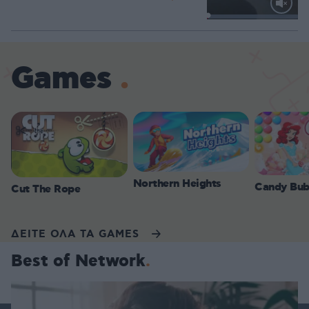
Loaded
:
100.00%
Games
Northern Heights
Candy Bub
Cut The Rope
ΔΕΙΤΕ ΟΛΑ ΤΑ GAMES
Best of Network