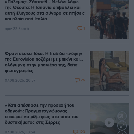
«Πόλεμος» Σάντσεθ - Μελόνι λόγω
της Θέουτα: Η Ισπανία επιβάλλει και
αυτή έλεγχους στα σύνορα σε πτήσεις
και πλοία από Ιταλία
1
πριν 22 λεπτά
Φραντσέσκα Τόκα: Η Ιταλίδα «νύφη»
της Eurovision ποζάρει με μπικίνι και...
ολόγυμνη στην μπανιέρα της, δείτε
φωτογραφίες
26
07.08.2026, 20:57
«Κάτι απέσπασε την προσοχή του
οδηγού»: Πραγματογνώμονας
επιχειρεί να ρίξει φως στα αίτια του
δυστυχήματος στις Σέρρες
123
07.08.2026, 18:54