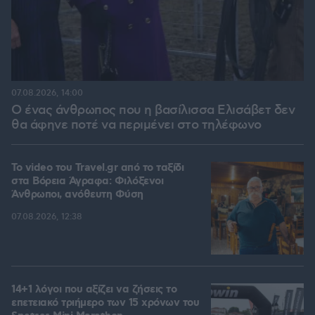
07.08.2026, 14:00
Ο ένας άνθρωπος που η βασίλισσα Ελισάβετ δεν
θα άφηνε ποτέ να περιμένει στο τηλέφωνο
To video του Travel.gr από το ταξίδι
στα Βόρεια Άγραφα: Φιλόξενοι
Άνθρωποι, ανόθευτη Φύση
07.08.2026, 12:38
14+1 λόγοι που αξίζει να ζήσεις το
επετειακό τριήμερο των 15 χρόνων του