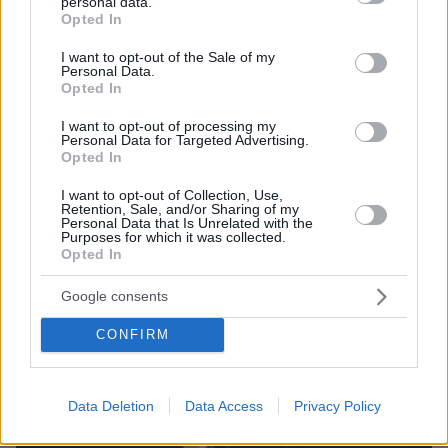
personal data.
grant or deny consent to Google and its third-party tags to
Opted In
use your data for below specified purposes in below Google
04.07.2023, 18:29
consent section.
I want to opt-out of the Sale of my
Ο γιος του Παύλου και της Μαρί Σαντάλ, Αχιλλέας, σε
Personal Data.
Opted In
ταινία με την Τζένιφερ Λόρενς
I want to opt-out of processing my
Personal Data for Targeted Advertising.
Thema Insights
Opted In
I want to opt-out of Collection, Use,
Retention, Sale, and/or Sharing of my
Personal Data that Is Unrelated with the
Purposes for which it was collected.
Opted In
Google consents
CONFIRM
Data Deletion
Data Access
Privacy Policy