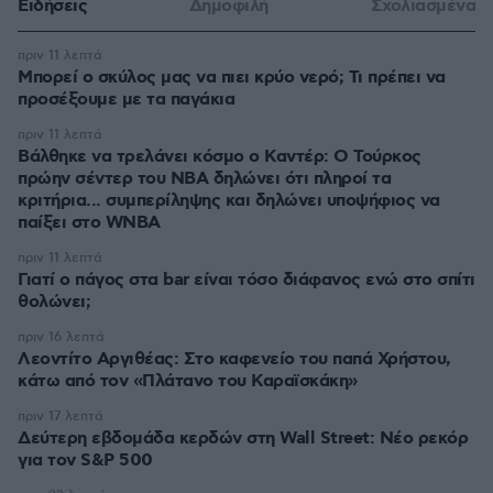
Ειδήσεις
Δημοφιλή
Σχολιασμένα
πριν 11 λεπτά
Μπορεί ο σκύλος μας να πιει κρύο νερό; Τι πρέπει να
προσέξουμε με τα παγάκια
πριν 11 λεπτά
Βάλθηκε να τρελάνει κόσμο ο Καντέρ: Ο Τούρκος
πρώην σέντερ του NBA δηλώνει ότι πληροί τα
κριτήρια... συμπερίληψης και δηλώνει υποψήφιος να
παίξει στο WNBA
πριν 11 λεπτά
Γιατί ο πάγος στα bar είναι τόσο διάφανος ενώ στο σπίτι
θολώνει;
πριν 16 λεπτά
Λεοντίτο Αργιθέας: Στο καφενείο του παπά Χρήστου,
κάτω από τον «Πλάτανο του Καραϊσκάκη»
πριν 17 λεπτά
Δεύτερη εβδομάδα κερδών στη Wall Street: Νέο ρεκόρ
για τον S&P 500