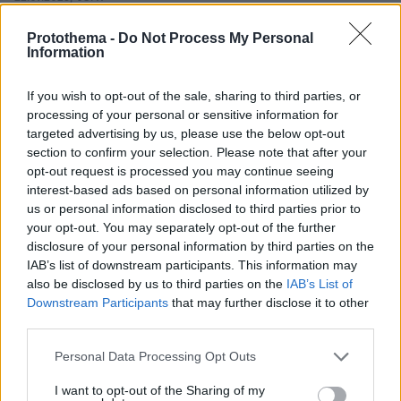
Φωτογραφίες: Στους Παξούς για διακοπές ο Παύλος
Protothema -
Do Not Process My Personal
Information
If you wish to opt-out of the sale, sharing to third parties, or
processing of your personal or sensitive information for
targeted advertising by us, please use the below opt-out
section to confirm your selection. Please note that after your
opt-out request is processed you may continue seeing
interest-based ads based on personal information utilized by
us or personal information disclosed to third parties prior to
your opt-out. You may separately opt-out of the further
disclosure of your personal information by third parties on the
IAB’s list of downstream participants. This information may
also be disclosed by us to third parties on the
IAB’s List of
Downstream Participants
that may further disclose it to other
third parties.
Please note that this website/app uses one or more Google
Personal Data Processing Opt Outs
services and may gather and store information including but
not limited to your visit or usage behaviour. You may click to
I want to opt-out of the Sharing of my