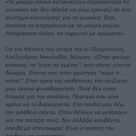
«Τα μαύρα ρούχα καταπιέζουν περισσότερο τις
γυναίκες και δεν ήθελα να γίνω γρανάζι σε ένα
σύστημα καταπίεσης για τη γυναίκα. Έτσι,
έσπασα τα στερεότυπα με τα μαύρα ρούχα.
Αποφάσισα πλέον, να πορευτώ με χρώματα».
Για τον θάνατο του άντρα της κι Ολυμπιονίκη,
Αλέξανδρου Νικολαΐδη, δήλωσε:
«Όταν φεύγει
κάποιος, το "γιατί σε εμένα;", από πόνος γίνεται
δύναμη. Έπειτα πας στην ερώτηση "τώρα τι
κάνω;". Στην αρχή της ασθένειας του συζύγου
μου, έκανα ψυχοθεραπεία. Ποτέ δεν είσαι
έτοιμος για την απώλεια. Προτιμώ που είχα
χρόνο να το διαχειριστώ. Στα παιδιά μου λέω
την αλήθεια πάντα. Όταν θέλουν να μιλήσουν
για τον πατέρα τους, δεν αλλάζω κουβέντα,
επειδή με στενοχωρεί. Είναι ο τρόπος του