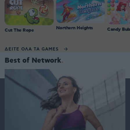
Northern Heights
Candy Bub
Cut The Rope
ΔΕΙΤΕ ΟΛΑ ΤΑ GAMES
Best of Network