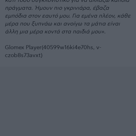
κάτι τόσο συγκλονιστικό για να αλλάξω κάποια
πράγματα. Ήμουν πιο γκρινιάρα, έβαζα
εμπόδια στον εαυτό μου. Για εμένα πλέον, κάθε
μέρα που ξυπνάω και ανοίγω τα μάτια είναι
άλλη μια μέρα κοντά στα παιδιά μου».
Glomex Player(40599w16ki4e70hs, v-
czob8s73avxt)