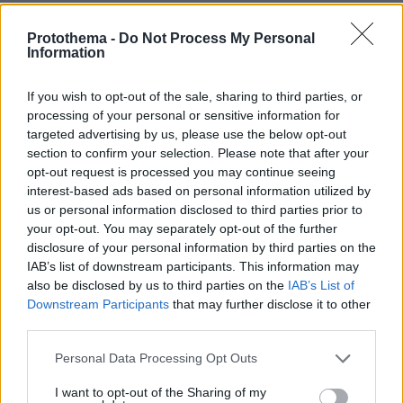
Ξύλινες κουτάλες: Πώς τις πλένουμε, πότε τις
αντικαθιστούμε
Protothema -
Do Not Process My Personal
Information
πριν 13 λεπτά
Τα προβλήματα στη συμπεριφορά των παιδιών που δεν
πρέπει ποτέ να υποτιμάμε ή να αγνοούμε
If you wish to opt-out of the sale, sharing to third parties, or
processing of your personal or sensitive information for
πριν 20 λεπτά
targeted advertising by us, please use the below opt-out
Νεκρή 65χρονη λουόμενη στους Αμμόλοφους Καβάλας
section to confirm your selection. Please note that after your
πριν 22 λεπτά
opt-out request is processed you may continue seeing
Παναθηναϊκός: 5 χαφ με προδιαγραφές για το «κάτι
interest-based ads based on personal information utilized by
παραπάνω»
us or personal information disclosed to third parties prior to
your opt-out. You may separately opt-out of the further
πριν 23 λεπτά
disclosure of your personal information by third parties on the
10 κορυφαίοι spa προορισμοί στην Ευρώπη
IAB’s list of downstream participants. This information may
πριν 25 λεπτά
also be disclosed by us to third parties on the
IAB’s List of
Δίδυμοι 36χρονοι έπαιρναν επί 6 μήνες μόνο φυτικά ή
Downstream Participants
that may further disclose it to other
ζωικά συμπληρώματα – Δείτε τι συνέβη
third parties.
πριν 32 λεπτά
Please note that this website/app uses one or more Google
Personal Data Processing Opt Outs
Λίβερπουλ: Βασικός ο Τσιμίκας στο φιλικό με τη
services and may gather and store information including but
Μονακό, ήττα με 3-2 στο Άνφιλντ, βίντεο
not limited to your visit or usage behaviour. You may click to
I want to opt-out of the Sharing of my