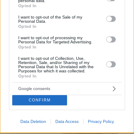
personal data.
πριν 33 λεπτά
grant or deny consent to Google and its third-party tags to
Opted In
Μαλντίνι για Γκουαρδιόλα: «Είχαμε συμφωνήσει,
use your data for below specified purposes in below Google
ξεκίνησε να γράφει ενδεκάδες σε χαρτί, αλλά τελικά
consent section.
I want to opt-out of the Sale of my
αρνήθηκε λόγω κούρασης»
Personal Data.
Opted In
πριν 43 λεπτά
Η καλή υγεία ξεκινάει από το στόμα- 5 πράγματα που θα
I want to opt-out of processing my
προστατέψουν το κατοικίδιό σας
Personal Data for Targeted Advertising.
Opted In
I want to opt-out of Collection, Use,
ΔΕΙΤΕ ΟΛΕΣ ΤΙΣ ΕΙΔΗΣΕΙΣ
Retention, Sale, and/or Sharing of my
Personal Data that Is Unrelated with the
Purposes for which it was collected.
Opted In
ΤΑ ΠΙΟ ΔΗΜΟΦΙΛΗ
Google consents
CONFIRM
Data Deletion
Data Access
Privacy Policy