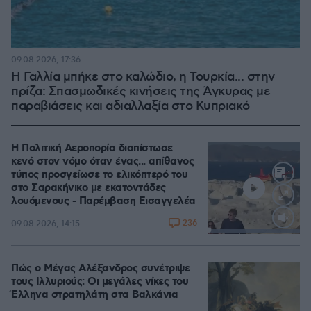
09.08.2026, 17:36
Η Γαλλία μπήκε στο καλώδιο, η Τουρκία... στην
πρίζα: Σπασμωδικές κινήσεις της Άγκυρας με
παραβιάσεις και αδιαλλαξία στο Κυπριακό
Η Πολιτική Αεροπορία διαπίστωσε
κενό στον νόμο όταν ένας... απίθανος
τύπος προσγείωσε το ελικόπτερό του
στο Σαρακήνικο με εκατοντάδες
λουόμενους - Παρέμβαση Εισαγγελέα
236
09.08.2026, 14:15
Loaded
:
100.00%
Πώς ο Μέγας Αλέξανδρος συνέτριψε
τους Ιλλυριούς: Οι μεγάλες νίκες του
Έλληνα στρατηλάτη στα Βαλκάνια