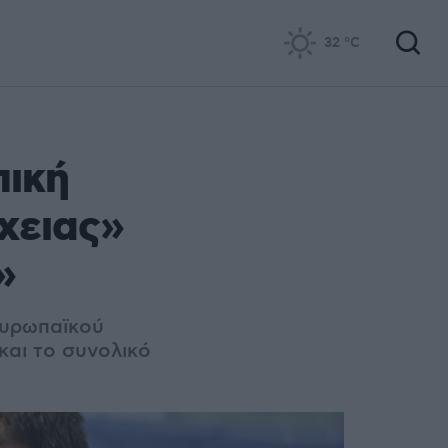
32
°C
πική
χειας»
»
Ευρωπαϊκού
και το συνολικό