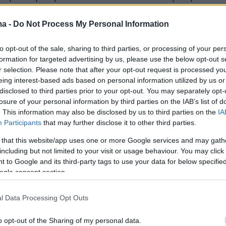
 πρέπει να αντιμετωπιστούν μέσω συνεργασία
ας υποστήριξης. Η Νορβηγία έχει βοηθήσει τη
ma -
Do Not Process My Personal Information
και πολλά χρόνια και θα συνεχίσει να το
to opt-out of the sale, sharing to third parties, or processing of your per
 ως θέμα αλληλεγγύης, αλλά και ως μέσο
formation for targeted advertising by us, please use the below opt-out s
ιας κοινής πρόκλησης» σημειώνει ο Νορβηγός
r selection. Please note that after your opt-out request is processed y
 την Ελλάδα και την Κύπρο, Frode Overland
eing interest-based ads based on personal information utilized by us or
disclosed to third parties prior to your opt-out. You may separately opt-
losure of your personal information by third parties on the IAB’s list of
. This information may also be disclosed by us to third parties on the
IA
Participants
that may further disclose it to other third parties.
 that this website/app uses one or more Google services and may gath
including but not limited to your visit or usage behaviour. You may click 
 to Google and its third-party tags to use your data for below specifi
συνδυασμένων προσπαθειών εξαιρετικά
ogle consent section.
ικών ελληνικών, νορβηγικών και διεθνών
, τα προγράμματα που χρηματοδοτούνται από
l Data Processing Opt Outs
, την Ισλανδία και το Λιχτενστάιν θα
o opt-out of the Sharing of my personal data.
ουν θετικό αντίκτυπο στις ευάλωτες ομάδες