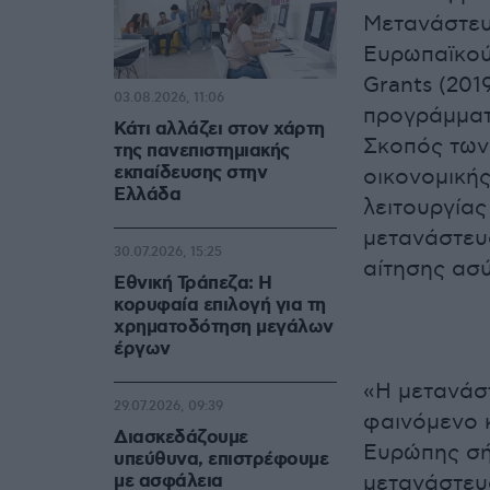
Μετανάστευ
Ευρωπαϊκού
Grants (201
03.08.2026, 11:06
προγράμματ
Κάτι αλλάζει στον χάρτη
Σκοπός των
της πανεπιστημιακής
εκπαίδευσης στην
οικονομικής
Ελλάδα
λειτουργίας
μετανάστευ
30.07.2026, 15:25
αίτησης ασ
Εθνική Τράπεζα: Η
κορυφαία επιλογή για τη
χρηματοδότηση μεγάλων
έργων
«Η μετανάστ
29.07.2026, 09:39
φαινόμενο κ
Διασκεδάζουμε
Ευρώπης σή
υπεύθυνα, επιστρέφουμε
με ασφάλεια
μετανάστευ