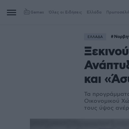
Games
Όλες οι Ειδήσεις
Ελλάδα
Πρωτοσέλι
Νορβη
ΕΛΛΑΔΑ
Ξεκινού
Ανάπτυξ
και «Άσ
Τα προγράμματα
Οικονομικού Χώ
τους ύψος ανέρ