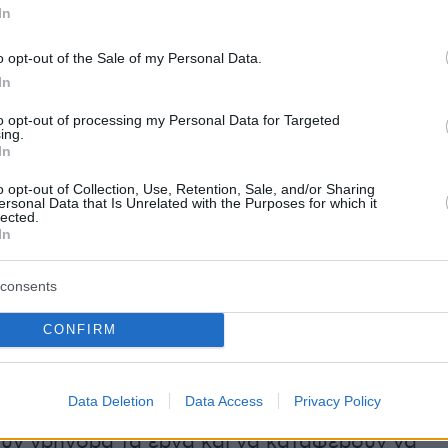
In
ής κοινωνίας, ομάδες όπως τα παιδιά, οι
και οι αιτούντες άσυλο αλλά και ο ελληνικός
o opt-out of the Sale of my Personal Data.
ου έχει περιέλθει σε δυσμενή θέση», τόνισε
In
rtensen, ένας από τους εκπροσώπους του
to opt-out of processing my Personal Data for Targeted
ου Χρηματοδοτικού Μηχανισμού.
ing.
In
χει μεγάλη σημασία ότι τα EEA Grants δίνουν
o opt-out of Collection, Use, Retention, Sale, and/or Sharing
ersonal Data that Is Unrelated with the Purposes for which it
ψηλή χρηματοδότηση στην κατεύθυνση μιας
lected.
In
 και συμπεριληπτικής κοινωνίας για όλους. Ο
χει τεράστια ευθύνη αλλά και μας δεσμεύει
consents
ούμε καθημερινά για την ίση πρόσβαση όλων
ινα δικαιώματα», τόνισε ο Επαμεινώνδας
CONFIRM
δρυτής της HumanRights360, που μαζί με τη
ίναι οι διαχειριστές της επιχορήγησης στην
Data Deletion
Data Access
Privacy Policy
 μεγάλο στοίχημα αυτή τη χρονική στιγμή είνα
ουν γρήγορα τα έργα και να καταφέρουν να