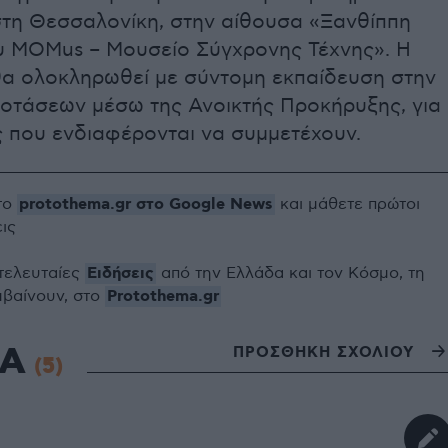
τη Θεσσαλονίκη, στην αίθουσα «Ξανθίππη
ου MOMus – Μουσείο Σύγχρονης Τέχνης». Η
α ολοκληρωθεί με σύντομη εκπαίδευση στην
οτάσεων μέσω της Ανοικτής Προκήρυξης, για
ς που ενδιαφέρονται να συμμετέχουν.
protothema.gr στο Google News
το
και μάθετε πρώτοι
εις
Ειδήσεις
 τελευταίες
από την Ελλάδα και τον Κόσμο, τη
Protothema.gr
μβαίνουν, στο
ΙΑ
ΠΡΟΣΘΗΚΗ ΣΧΟΛΙΟΥ
(5)