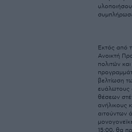
υλοποιήσουν
συμπλήρωσ
Εκτός από 
Ανοικτή Πρ
πολιτών κα
προγραμμάτω
βελτίωση τω
ευάλωτους 
θέσεων στέ
ανήλικους κ
αιτούντων ά
μονογονεϊκέ
15:00, θα π