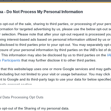
τιμές έχουν πάρει για τα καλά την ανηφόρα
νια, καθιστώντας τον απαγορευτικό στην
ma -
Do Not Process My Personal Information
 των Ελλήνων, οι οποίοι και φέτος είχαν ισχνή
to opt-out of the sale, sharing to third parties, or processing of your per
η Μύκονο, με εξαίρεση το τριήμερο του Αγίο
formation for targeted advertising by us, please use the below opt-out s
r selection. Please note that after your opt-out request is processed y
eing interest-based ads based on personal information utilized by us or
disclosed to third parties prior to your opt-out. You may separately opt-
ίες ημέρες το νησί έχει ηρεμήσει, παρά το
losure of your personal information by third parties on the IAB’s list of
 υπάρχουν ακόμη αρκετοί τουρίστες, στην
. This information may also be disclosed by us to third parties on the
IA
τους Ιταλοί, αλλά και άλλοι που απόλαυσαν τη
Participants
that may further disclose it to other third parties.
Σεπτέμβριο, την εποχή όπου οι ορδές του
 that this website/app uses one or more Google services and may gath
έχουν αποχωρήσει, οι ξαπλώστρες και οι
including but not limited to your visit or usage behaviour. You may click 
 to Google and its third-party tags to use your data for below specifi
ζεύονται και στοιβάζονται, ενώ αρχίζει ο
ogle consent section.
 και οι μικρές ή μεγάλες αποδράσεις των
ιών για να ξεκουραστούν.
l Data Processing Opt Outs
απογείωσε έναν ολόκληρο όμιλο
o opt-out of the Sharing of my personal data.