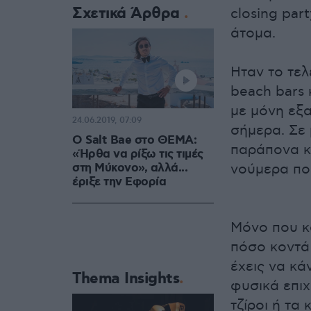
Σχετικά Άρθρα
closing par
άτομα.
Hταν το τε
beach bars 
με μόνη εξα
24.06.2019, 07:09
σήμερα. Σε 
Ο Salt Bae στο ΘΕΜΑ:
παράπονα κα
«Ήρθα να ρίξω τις τιμές
στη Μύκονο», αλλά...
νούμερα που
έριξε την Εφορία
Μόνο που κα
πόσο κοντά 
έχεις να κά
Thema Insights
φυσικά επιχ
τζίροι ή τα