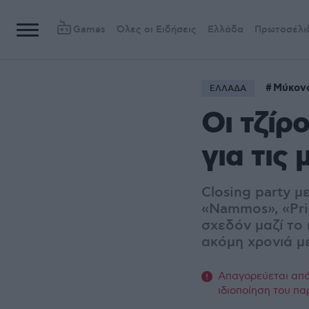
Games
Όλες οι Ειδήσεις
Ελλάδα
Πρωτοσέλι
Μύκον
ΕΛΛΑΔΑ
Oι τζίρ
για τις
Closing party 
«Nammos», «Pri
σχεδόν μαζί το
ακόμη χρονιά μ
Απαγορεύεται από 
ιδιοποίηση του πα