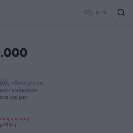
34
°C
0.000
ου
, «Scorpios»,
ar» έκλεισαν
ία σε μια
ράνομη χρήση/
παραβάτη