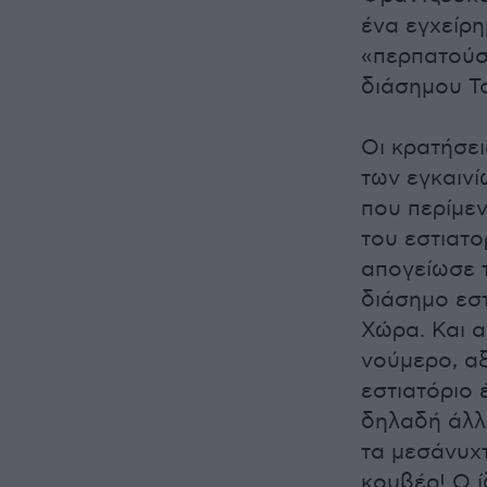
ένα εγχείρ
«περπατούσ
διάσημου Τ
Οι κρατήσε
των εγκαινί
που περίμεν
του εστιατο
απογείωσε 
διάσημο εστ
Χώρα. Και α
νούμερο, αξ
εστιατόριο 
δηλαδή άλλα
τα μεσάνυχ
κουβέρ! Ο 