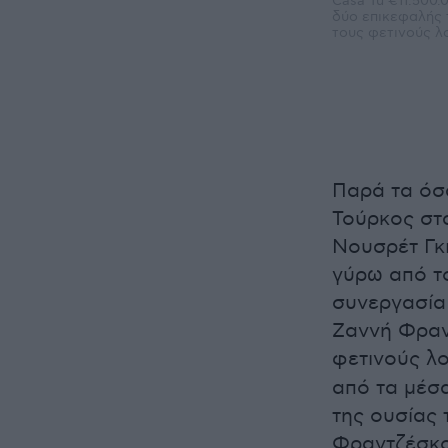
Casa Tu €11.500
δύο επικεφαλής 
τους φετινούς λ
Παρά τα όσα
Τούρκος στα
Νουσρέτ Γκι
γύρω από το
συνεργασία
Ζαννή Φραν
φετινούς λ
από τα μέσα
της ουσίας 
Φραντζέσκος