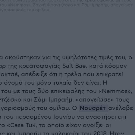
.000: Η συνεργασία του Τούρκου σταρ της κρεατοφαγίας με τους
του «Nammos», Ζαννή Φραντζέσκο και Σάμι Ιμπραήμ, απογείωσε
ογαριασμούς του ομίλου
 ακούστηκαν για τις υψηλότατες τιμές του, ο
ρ της κρεατοφαγίας Salt Bae, κατά κόσμον
οκτσέ, απέδειξε ότι η τρέλα που επικρατεί
 όνομά του μόνο τυχαία δεν είναι. Η
 του με τους δύο επικεφαλής του «Nammos»,
τζέσκο και Σάμι Ιμπραήμ, «απογείωσε» τους
ογαριασμούς του ομίλου. Ο
Νουσρέτ
ανέλαβε
 του περασμένου Ιουνίου να αναστήσει επί
το «Casa Tu», το οποίο είχαν ανοίξει οι
 και Ιμπραήμ το καλοκαίρι του 2018. Ηταν