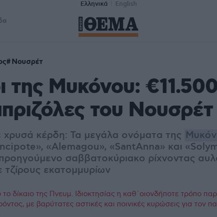
Ελληνικά
English
δα
ος
Νουσρέτ
οι της Μυκόνου: €11.50
 μπριζόλες του Νουσρέτ
με χρυσά κέρδη: Τα μεγάλα ονόματα της
Μυκόν
ncipote», «Αlemagou», «SantΑnna» και «Solym
 προηγούμενο σαββατοκύριακο ρίχνοντας αυλα
ε τζίρους εκατομμυρίων
το δίκαιο της Πνευμ. Ιδιοκτησίας η καθ΄οιονδήποτε τρόπο πα
ρόντος, με βαρύτατες αστικές και ποινικές κυρώσεις για τον 