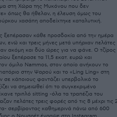
ημα στη Χώρα της Μυκόνου που δεν
ε» όπως θα ήθελαν, η έλευση όμως του
ούρκου χασάπη αποδείχτηκε καταλυτική.
ις ξεπέρασαν κάθε προσδοκία από την ημέρα
ων, ενώ και τρεις μήνες μετά υπήρχαν πελάτες
αν ακόμη και δύο ώρες για να φάνε. Ο τζίρος
ρίου ξεπέρασε τα 11,5 εκατ. ευρώ και
τον όμιλο Nammos, στον οποίο ανήκουν το
ιατόριο στην Ψαρού και το «Ling Ling» στη
ν σε κάποιους φαντάζει υπερβολικό το
ίζει να σημειωθεί ότι το συγκεκριμένο
έκανε τριπλό sitting -όλα τα τραπέζια του
ζαν πελάτες τρεις φορές από τις 8 μέχρι τις 
τα- σερβίροντας καθημερινά πάνω από 600
ίδιος ο Νουσρέτ έγραψε στο Instagram