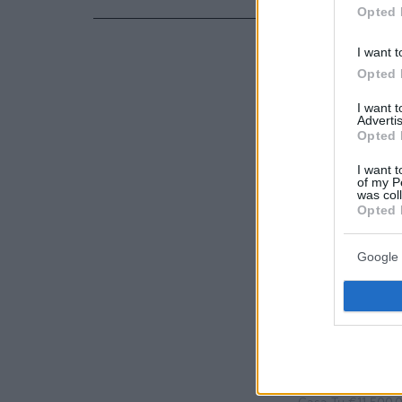
Opted 
I want t
Opted 
I want 
Advertis
Opted 
I want t
of my P
was col
Opted 
Google 