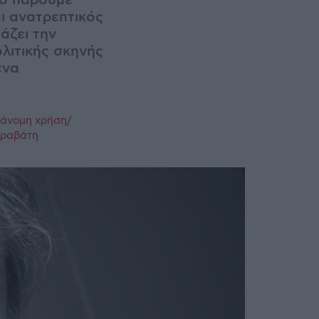
το πάρουμε
ι ανατρεπτικός
άζει την
ολιτικής σκηνής
ένα
ράνομη χρήση/
παραβάτη