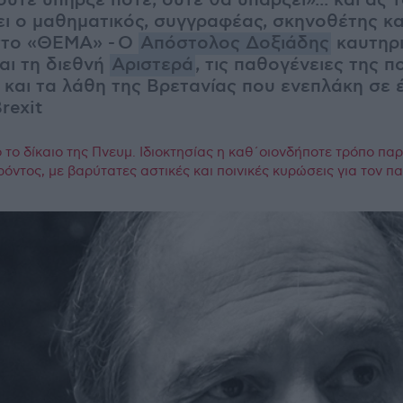
τε υπήρξε ποτέ, ούτε θα υπάρξει»... και ας 
ει ο μαθηματικός, συγγραφέας, σκηνοθέτης κα
στο «ΘΕΜΑ» - Ο
Απόστολος Δοξιάδης
καυτηρι
αι τη διεθνή
Αριστερά
, τις παθογένειες της π
 και τα λάθη της Βρετανίας που ενεπλάκη σε 
rexit
το δίκαιο της Πνευμ. Ιδιοκτησίας η καθ΄οιονδήποτε τρόπο πα
ρόντος, με βαρύτατες αστικές και ποινικές κυρώσεις για τον 