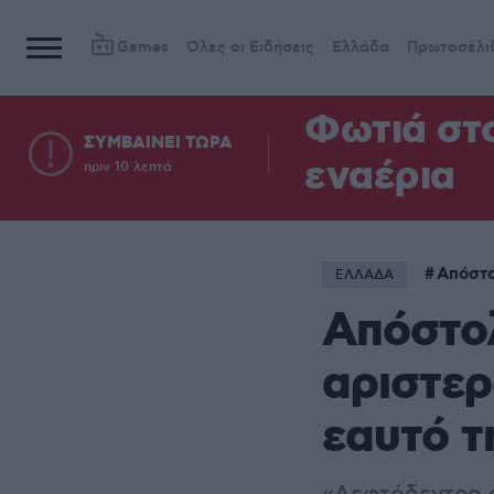
Games
Όλες οι Ειδήσεις
Ελλάδα
Πρωτοσέλι
Φωτιά στ
ΣΥΜΒΑΙΝΕΙ ΤΩΡΑ
εναέρια
πριν 10 λεπτά
Απόστο
ΕΛΛΑΔΑ
Απόστο
αριστερ
εαυτό τ