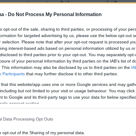
απραγματεύσεις, όσοι θέλουν να καταλάβουν
 έγινε το φοβερό 2015 καλύτερα να
ma -
Do Not Process My Personal Information
την “Τελευταία μπλόφα” της Ελένης
 και της Βικτώριας Δενδρινού. Σε όσους
to opt-out of the sale, sharing to third parties, or processing of your per
formation for targeted advertising by us, please use the below opt-out s
 παρα­μυθάκια με καλούς ήρωες και κακούς
r selection. Please note that after your opt-out request is processed y
 στραφούν στο βιβλίο του Βαρουφάκη. Το
eing interest-based ads based on personal information utilized by us or
έγραψε για το 2015 ανήκει στο λογοτεχνικό
disclosed to third parties prior to your opt-out. You may separately opt-
losure of your personal information by third parties on the IAB’s list of
αρκισσιστικής φαντασίας. Η γνώμη μου για το
. This information may also be disclosed by us to third parties on the
IA
ου είναι η χειρότερη. Είναι ένας εγωπαθής,
Participants
that may further disclose it to other third parties.
 άνθρωπος, που χρησιμοποίησε τη χώρα του
 that this website/app uses one or more Google services and may gath
ιτική για να προβληθεί ως, τάχα, μεγάλος
including but not limited to your visit or usage behaviour. You may click 
ς και πολιτικός αναμορφωτής.
 to Google and its third-party tags to use your data for below specifi
ogle consent section.
l Data Processing Opt Outs
o opt-out of the Sharing of my personal data.