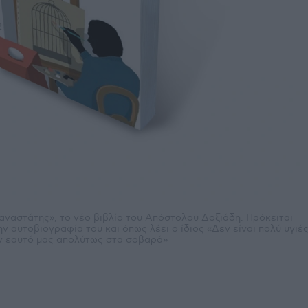
αναστάτης», το νέο βιβλίο του Απόστολου Δοξιάδη. Πρόκειται
ην αυτοβιογραφία του και όπως λέει ο ίδιος «Δεν είναι πολύ υγιέ
ν εαυτό μας απολύτως στα σοβαρά»