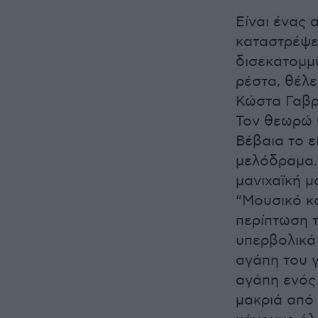
Είναι ένας
καταστρέψει
δισεκατομμύ
ρέστα, θέλε
Κώστα Γαβρ
Τον θεωρώ 
Βέβαια το ε
μελόδραμα. 
μανιχαϊκή μ
“Μουσικό κο
περίπτωση 
υπερβολικά 
αγάπη του γ
αγάπη ενός 
μακριά από 