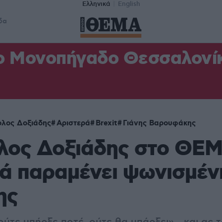
Ελληνικά
English
δα
ο Μονοπήγαδο Θεσσαλονίκη
λος Δοξιάδης
Αριστερά
Brexit
Γιάνης Βαρουφάκης
λος Δοξιάδης στο ΘΕΜ
ά παραμένει ψωνισμέν
ης