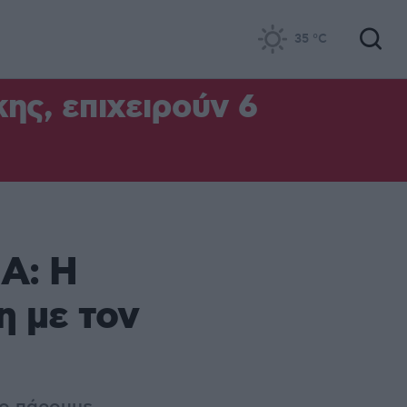
35
°C
ς, επιχειρούν 6
Α: Η
η με τον