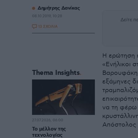
Δημήτρης Δανίκας
08.10.2019, 10:28
Δείτε 
13 ΣΧΟΛΙΑ
Η ερώτηση ή
«Ενήλικοι σ
Thema Insights
Βαρουφάκη κ
εξάμηνες δ
τραμπαλιζό
επικαιρότη
να τη φέρω 
κρυστάλλινη
27.07.2026, 06:00
Απόστολος 
Το μέλλον της
τεχνολογίας