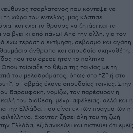
 ανεύθυνος τσαρλατάνος που κόντεψε να
 τη χώρα του εντελώς, μας κόστισε
ρια, και έχει το θράσος να ζητάει και τα
ι να βγει κι από πάνω! Από την άλλη, για τον
ά έχω τεράστια εκτίμηση, σεβασμό και αγάπη.
θαυμάσιο άνθρωπο και σπουδαίο σκηνοθέτη.
ίδος που του άρεσε ήταν το πολιτικό
Οπου ταίριαξε το θέμα της ταινίας με τη
ατιά του μελοδράματος, όπως στο “Ζ” ή στο
υτί”, ο Γαβράς έκανε σπουδαίες ταινίες. Στην
του Βαρουφάκη, νομίζω, τον παρέσυραν η
καλή του διάθεση, μέχρι αφέλειας, αλλά και η
ια την Ελλάδα, που είναι εκ των πραγμάτων η
φιλέλληνα. Εχοντας ζήσει όλη του τη ζωή
την Ελλάδα, εξιδανικεύει και πιστεύει ότι εμεί