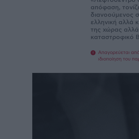
«Λεφτόδεντρο ού
απόφαση, τονίζ
διανοούμενος 
ελληνική αλλά κ
της χώρας αλλά
καταστροφικό B
Απαγορεύεται από 
ιδιοποίηση του πα