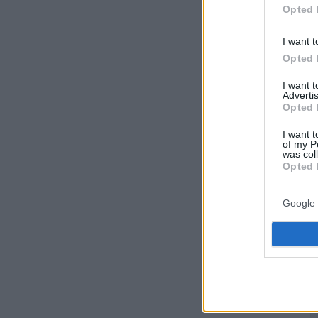
Opted 
I want t
Opted 
I want 
Advertis
Opted 
I want t
of my P
was col
Opted 
Google 