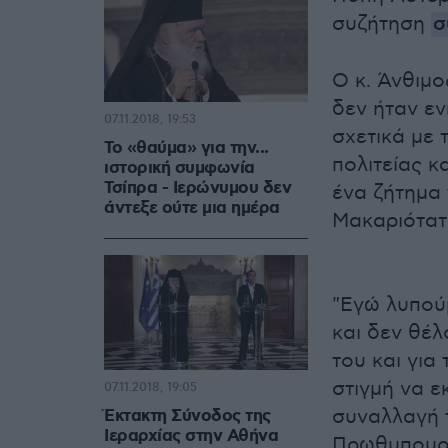
συζήτηση
σ
Ο κ. Άνθιμο
δεν ήταν εν
07.11.2018, 19:53
σχετικά με 
Το «θαύμα» για την...
πολιτείας κ
ιστορική συμφωνία
Τσίπρα - Ιερώνυμου δεν
ένα ζήτημα 
άντεξε ούτε μια ημέρα
Μακαριότατ
"Εγώ λυπούμ
και δεν θέλ
του και για
στιγμή να ε
07.11.2018, 19:05
συναλλαγή τ
Έκτακτη Σύνοδος της
Ιεραρχίας στην Αθήνα
Πρωθυπουργό