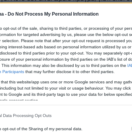
δρες – γυναίκες, αλλά ιδιαίτερα εκείνοι που
ma -
Do Not Process My Personal Information
λα και βαριά λειτουργήματα- δεν πρέπει ποτ
στη συνείδηση των πολιτών, διότι αυτό κάνει
to opt-out of the sale, sharing to third parties, or processing of your per
ίδια την κοινωνία μας", σημείωσε ο
formation for targeted advertising by us, please use the below opt-out s
ης Θεσσαλονίκης.
r selection. Please note that after your opt-out request is processed y
eing interest-based ads based on personal information utilized by us or
disclosed to third parties prior to your opt-out. You may separately opt-
ιστική ερώτηση εάν κατά την άποψή του ο
losure of your personal information by third parties on the IAB’s list of
ος έχει πέσει στη συνείδηση των πολιτών, ο κ.
. This information may also be disclosed by us to third parties on the
IA
Participants
that may further disclose it to other third parties.
ντησε: "Είναι δύσκολο να το πω, αλλά ‘ναι’.
 –εγώ θα το μειώσω αυτό- όχι ο ίδιος, αλλά
 that this website/app uses one or more Google services and may gath
including but not limited to your visit or usage behaviour. You may click 
ίο επιχείρησε και συμφώνησε με τον
 to Google and its third-party tags to use your data for below specifi
ό. Υπάρχει μεγάλη αντίδραση από τον λαό,
ogle consent section.
πολιτικών προτιμήσεων".
l Data Processing Opt Outs
σεις του με τον Δήμαρχο Θεσσαλονίκης
o opt-out of the Sharing of my personal data.