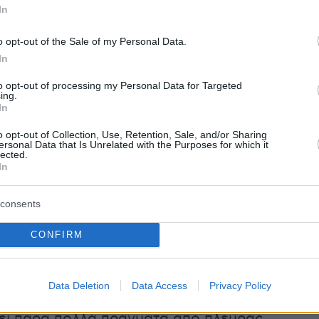
In
ς ρωτήθηκε και για τις σχέσεις του με τον
εσσαλονίκης
Γιάννη Μπουτάρη.
o opt-out of the Sale of my Personal Data.
In
to opt-out of processing my Personal Data for Targeted
ing.
μαλώσαμε -έτσι με τα λόγια- σαν καλά, αλλά
In
μένα παιδιά. Έτσι το είδα εγώ", είπε ο
o opt-out of Collection, Use, Retention, Sale, and/or Sharing
ς Θεσσαλονίκης, τονίζοντας: "Πάνε αυτά.
ersonal Data that Is Unrelated with the Purposes for which it
lected.
αφεί".
In
ς επεσήμανε ότι με τον Γιάννη Μπουτάρη έχει
consents
υνεργασία, ενώ δεν έκρυψε ότι τρέφει
CONFIRM
προς το πρόσωπο του Δημάρχου. Ο
ης Θεσσαλονίκης υπογράμμισε ότι υπάρχουν
ς του Δημάρχου με τις οποίες διαφωνεί,
Data Deletion
Data Access
Privacy Policy
πάντως ότι ο Γιάννης Μπουτάρης αγωνίζεται
νει πάρα πολλά πράγματα από πλευράς