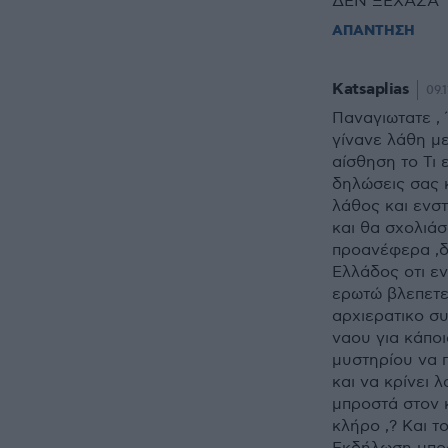
ΔΕΝ ΞΕΧΑΣΑ 
ΑΠΑΝΤΗΣΗ
Katsaplias
09.1
Παναγιωτατε ,
γίνανε λάθη με
αίσθηση το Τι 
δηλώσεις σας 
λάθος και ενστ
και θα σχολιά
προανέφερα ,δ
Ελλάδος οτι εν
ερωτώ βλεπετε
αρχιερατικο σ
ναου για κάποι
μυστηρίου να π
και να κρίνει 
μπροστά στον 
κλήρο ,? Και το