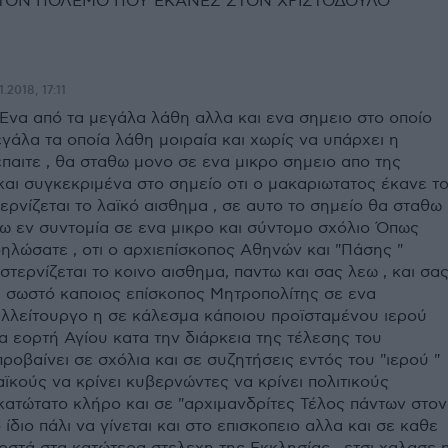
ΤΟΝ ΠΟΛΕΜΟ ΠΟΥ ΕΚΑΝΕΣ ΣΤΟΝ ΧΡΙΣΤΟΔΟΥΛΟ
1.2018, 17:11
 Ένα από τα μεγάλα λάθη αλλα και ενα σημειο στο οποίο
γάλα τα οποία λάθη μοιραία και χωρίς να υπάρχει η
επαιτε , θα σταθω μονο σε ενα μικρο σημειο απο της
και συγκεκριμένα στο σημείο οτι ο μακαριωτατος έκανε τ
ερνίζεται το λαϊκό αισθημα , σε αυτο το σημείο θα σταθω
σω εν συντομία σε ενα μικρο και σύντομο σχόλιο Όπως
ηλώσατε , οτι ο αρχιεπίσκοπος Αθηνών και "Πάσης "
στερνίζεται το κοινο αισθημα, παντω και σας λεω , και σα
 σωστό καποιος επίσκοπος Μητροπολίτης σε ενα
υλλείτουργο η σε κάλεσμα κάποιου προϊσταμένου ιερού
α εορτή Αγίου κατα την διάρκεια της τέλεσης του
ροβαίνει σε σχόλια και σε συζητήσεις εντός του "ιερού "
λαϊκούς να κρίνει κυβερνώντες να κρίνει πολιτικούς
κατώτατο κλήρο και σε "αρχιμανδρίτες Τέλος πάντων στον
 ίδιο πάλι να γίνεται και στο επισκοπειο αλλα και σε καθε