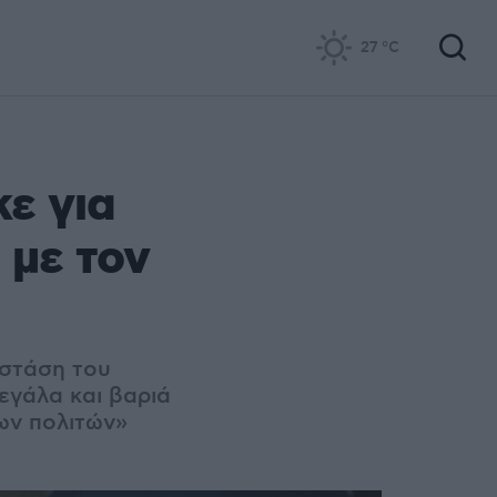
27
°C
ε για
 με τον
 στάση του
εγάλα και βαριά
ων πολιτών»