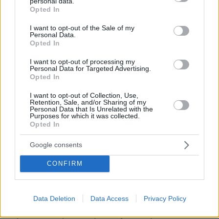
ΕΣΥ
personal data.
grant or deny consent to Google and its third-party tags to
Opted In
use your data for below specified purposes in below Google
πριν 18 λεπτά
consent section.
Δεν υποχωρεί ο Ολυμπιακός στο θέμα Γουόκαπ: Ζητά 3
I want to opt-out of the Sale of my
Personal Data.
εκατ. ευρώ για να τον πουλήσει
Opted In
πριν 21 λεπτά
Ανανέωσε ο Πήλιος με την ΑΕΚ μέχρι το 2030: «Σε
I want to opt-out of processing my
Personal Data for Targeted Advertising.
αμφισβήτησαν και εσύ απάντησες», του είπε ο
Opted In
Ηλιόπουλος, δείτε βίντεο
I want to opt-out of Collection, Use,
πριν 23 λεπτά
Retention, Sale, and/or Sharing of my
Φούσκωμα: Γιατί χειροτερεύει καθώς μεγαλώνουμε –
Personal Data that Is Unrelated with the
Γαστρεντερολόγος του Χάρβαρντ δίνει tips
Purposes for which it was collected.
Opted In
αντιμετώπισης
πριν 23 λεπτά
Google consents
Φωτιά σε δάσος στο Μουζάκι Ηλείας, σηκώθηκαν
τέσσερα εναέρια, δείτε βίντεο
CONFIRM
πριν 24 λεπτά
Οριοθετήθηκε η φωτιά στο Κορωπί, επιχειρούν
δυνάμεις της Πυροσβεστικής
Data Deletion
Data Access
Privacy Policy
πριν 24 λεπτά