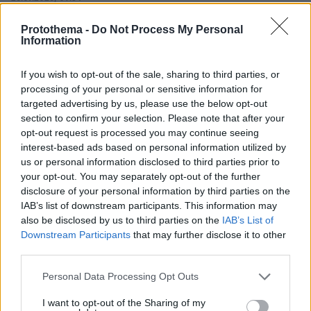
Επαγγελματική Εκπαίδευση & Εξειδίκευση: Το Mοντέλο που
σε Bάζει στην Aγορά Eργασίας
Protothema -
Do Not Process My Personal
Information
ΡΟΗ ΕΙΔΗΣΕΩΝ
If you wish to opt-out of the sale, sharing to third parties, or
processing of your personal or sensitive information for
Ειδήσεις
Δημοφιλή
Σχολιασμένα
targeted advertising by us, please use the below opt-out
section to confirm your selection. Please note that after your
opt-out request is processed you may continue seeing
πριν 13 λεπτά
interest-based ads based on personal information utilized by
Πώς θα καταλάβετε ότι τα μαλλιά σας αρχίζουν να
αραιώνουν
us or personal information disclosed to third parties prior to
your opt-out. You may separately opt-out of the further
πριν 13 λεπτά
disclosure of your personal information by third parties on the
Δείτε τους λόγους που ένας σκύλος θέλει να τρώει
IAB’s list of downstream participants. This information may
μόνο βράδυ
also be disclosed by us to third parties on the
IAB’s List of
Downstream Participants
that may further disclose it to other
πριν 15 λεπτά
Οι ωραιότερες παραλίες του Λασιθίου
third parties.
πριν 16 λεπτά
Please note that this website/app uses one or more Google
Personal Data Processing Opt Outs
Γεωργιάδης για την επίθεση σε νοσηλεύτρια στον
services and may gather and store information including but
Ερυθρό Σταυρό: Κάτω τα χέρια από το προσωπικό του
not limited to your visit or usage behaviour. You may click to
I want to opt-out of the Sharing of my