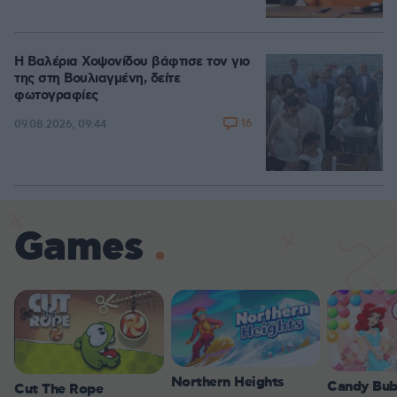
Η Βαλέρια Χοψονίδου βάφτισε τον γιο
της στη Βουλιαγμένη, δείτε
φωτογραφίες
16
09.08.2026, 09:44
Games
Northern Heights
Candy Bub
Cut The Rope