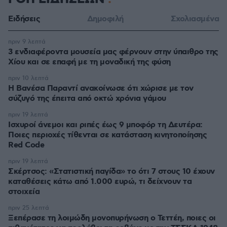
Ειδήσεις
Δημοφιλή
Σχολιασμένα
πριν 9 λεπτά
3 ενδιαφέροντα μουσεία μας φέρνουν στην ύπαιθρο της
Χίου και σε επαφή με τη μοναδική της φύση
πριν 10 λεπτά
Η Βανέσα Παραντί ανακοίνωσε ότι χώρισε με τον
σύζυγό της έπειτα από οκτώ χρόνια γάμου
πριν 19 λεπτά
Ισχυροί άνεμοι και ριπές έως 9 μποφόρ τη Δευτέρα:
Ποιες περιοχές τίθενται σε κατάσταση κινητοποίησης
Red Code
πριν 19 λεπτά
Σκέρτσος: «Στατιστική παγίδα» το ότι 7 στους 10 έχουν
καταθέσεις κάτω από 1.000 ευρώ, τι δείχνουν τα
στοιχεία
πριν 25 λεπτά
Ξεπέρασε τη λοιμώδη μονοπυρήνωση ο Τεττέη, ποιες οι