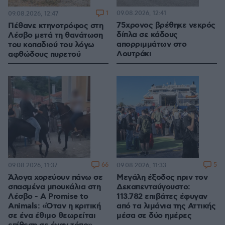
1
09.08.2026, 12:41
09.08.2026, 12:47
75χρονος βρέθηκε νεκρός
Πέθανε κτηνοτρόφος στη
δίπλα σε κάδους
Λέσβο μετά τη θανάτωση
απορριμμάτων στο
του κοπαδιού του λόγω
Λουτράκι
αφθώδους πυρετού
66
5
09.08.2026, 11:37
09.08.2026, 11:33
Άλογα χορεύουν πάνω σε
Μεγάλη έξοδος πριν τον
σπασμένα μπουκάλια στη
Δεκαπενταύγουστο:
Λέσβο - A Promise to
113.782 επιβάτες έφυγαν
Animals: «Όταν η κριτική
από τα λιμάνια της Αττικής
σε ένα έθιμο θεωρείται
μέσα σε δύο ημέρες