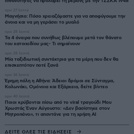
πιθανότητες να προλάβει τη ρεβάνς με την ΤΣΣΚΑ 1948
πριν 27 λεπτά
Μαγνήσιο: Πόσο χρειαζόμαστε για να αποφύγουμε την
άνοια και να μη γεράσει το μυαλό
πριν 28 λεπτά
Τα 4 όνειρα που συνήθως βλέπουμε μετά τον θάνατο
του κατοικιδίου μας- Τι σημαίνουν
πριν 28 λεπτά
Μία ταξιδιωτική συντάκτρια για τα μέρη που δεν θα
επισκεπτόταν ποτέ ξανά
πριν 36 λεπτά
Έρημη πόλη η Αθήνα: Άδειοι δρόμοι σε Σύνταγμα,
Κολωνάκι, Ομόνοια και Εξάρχεια, δείτε βίντεο
πριν 40 λεπτά
Ποιοι κρύβονται πίσω από το viral τραγούδι Μου
Χρωστάς Έναν Αύγουστο: «Δεν βασίστηκε στον
Μητροπάνο», τι απαντάνε για τη χρήση AI
ΔΕΙΤΕ ΟΛΕΣ ΤΙΣ ΕΙΔΗΣΕΙΣ