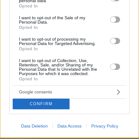
personal data.
grant or deny consent to Google and its third-party tags to
Opted In
use your data for below specified purposes in below Google
consent section.
I want to opt-out of the Sale of my
Personal Data.
Opted In
I want to opt-out of processing my
Personal Data for Targeted Advertising.
Opted In
I want to opt-out of Collection, Use,
Retention, Sale, and/or Sharing of my
Personal Data that Is Unrelated with the
Purposes for which it was collected.
Opted In
Google consents
CONFIRM
Data Deletion
Data Access
Privacy Policy
09.08.2026, 09:31