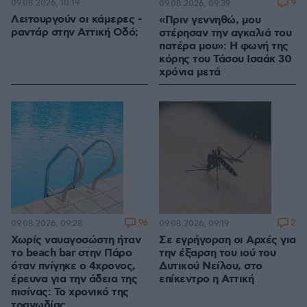
09.08.2026, 10:19
9
09.08.2026, 09:39
Λειτουργούν οι κάμερες -
«Πριν γεννηθώ, μου
ραντάρ στην Αττική Οδό;
στέρησαν την αγκαλιά του
πατέρα μου»: Η φωνή της
κόρης του Τάσου Ισαάκ 30
χρόνια μετά
96
2
09.08.2026, 09:28
09.08.2026, 09:19
Χωρίς ναυαγοσώστη ήταν
Σε εγρήγορση οι Αρχές για
το beach bar στην Πάρο
την έξαρση του ιού του
όταν πνίγηκε ο 4χρονος,
Δυτικού Νείλου, στο
έρευνα για την άδεια της
επίκεντρο η Αττική
πισίνας: Το χρονικό της
τραγωδίας