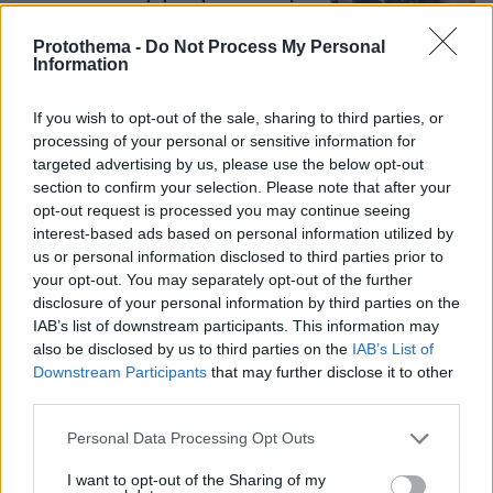
θεωρείται επίθεση σε έναν τόπο»
Protothema -
Do Not Process My Personal
65
09.08.2026, 11:37
Information
If you wish to opt-out of the sale, sharing to third parties, or
processing of your personal or sensitive information for
Games
targeted advertising by us, please use the below opt-out
section to confirm your selection. Please note that after your
opt-out request is processed you may continue seeing
interest-based ads based on personal information utilized by
us or personal information disclosed to third parties prior to
your opt-out. You may separately opt-out of the further
disclosure of your personal information by third parties on the
IAB’s list of downstream participants. This information may
Northern Heights
also be disclosed by us to third parties on the
IAB’s List of
Candy Bub
Cut The Rope
Downstream Participants
that may further disclose it to other
third parties.
ΔΕΙΤΕ ΟΛΑ ΤΑ GAMES
Please note that this website/app uses one or more Google
Personal Data Processing Opt Outs
services and may gather and store information including but
Best of Network
not limited to your visit or usage behaviour. You may click to
I want to opt-out of the Sharing of my