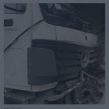
πριν μία ώρα