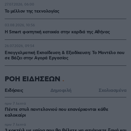
27.07.2026, 06:00
Το μέλλον της τεχνολογίας
03.08.2026, 10:56
Η Smart φοιτητική κατοικία στην καρδιά της Αθήνας
26.07.2026, 09:54
Επαγγελματική Εκπαίδευση & Εξειδίκευση: Το Mοντέλο που
σε Bάζει στην Aγορά Eργασίας
ΡΟΗ ΕΙΔΗΣΕΩΝ
Ειδήσεις
Δημοφιλή
Σχολιασμένα
πριν 7 λεπτά
Πέντε στυλ παντελονιού που επανέρχονται κάθε
καλοκαίρι
πριν 7 λεπτά
3 κοκτέιλ με μπίρα που θα θέλετε να φτιάχνετε ξανά και