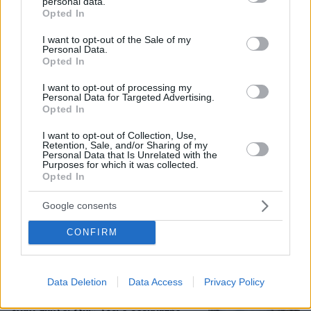
personal data.
grant or deny consent to Google and its third-party tags to
Opted In
use your data for below specified purposes in below Google
consent section.
I want to opt-out of the Sale of my
Personal Data.
Opted In
Loaded
:
100.00%
07.08.2026, 18:54
I want to opt-out of processing my
«Κάτι απέσπασε την προσοχή του οδηγού»:
Personal Data for Targeted Advertising.
Πραγματογνώμονας επιχειρεί να ρίξει φως στα
Opted In
αίτια του δυστυχήματος στις Σέρρες
I want to opt-out of Collection, Use,
Retention, Sale, and/or Sharing of my
Personal Data that Is Unrelated with the
Purposes for which it was collected.
Νέες καταγγελίες στην Ελπίδα για τη
Opted In
Δημοκρατία: Γρατσία, Γαλανός,
Καρυστιανού και αυλικοί το
μετέτρεψαν σε φοβικό αρχηγικό
Google consents
κόμμα
CONFIRM
13
07.08.2026, 19:33
Data Deletion
Data Access
Privacy Policy
«Άξιζε να θέσουμε σε κίνδυνο μια
οικογένεια λύκων, για να σώσουμε