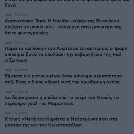
ξανά
πριν 10 λεπτά
Φραντσέσκα Τόκα: Η Ιταλίδα «νύφη» της Eurovision
ποζάρει με μπικίνι και... ολόγυμνη στην μπανιέρα της,
δείτε φωτογραφίες
πριν 10 λεπτά
Παρά το «μπλόκο» του Ανωτάτου Δικαστηρίου, ο Τραμπ
επιχειρεί ξανά να απολύσει την κυβερνήτρια της Fed
Λίζα Κουκ
πριν 14 λεπτά
Είμαστε πιο ευτυχισμένοι όταν κάνουμε περισσότερο
σεξ; Ένας ειδικός εξηγεί αυτή την αμφίδρομη σχέση
πριν 15 λεπτά
Σε δημοπρασία η μπάλα από το «χέρι του Θεού», το
περίφημο γκολ του Μαραντόνα
πριν 16 λεπτά
Kicker: «Μετά τον Καρέτσα η Ντόρτμουντ έχει στα
ραντάρ της και τον Κωνσταντέλια»