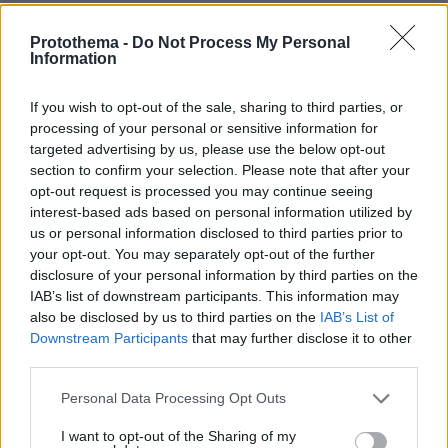
07.08.2026, 15:59
Είδος υπό εξαφάνιση οι υπερπολύτεκνοι στην
Protothema -
Do Not Process My Personal
Ελλάδα που γερνάει: Τα... δύο ταψιά μεσημεριανό,
Information
τα επιδόματα, η καθημερινότητά τους
If you wish to opt-out of the sale, sharing to third parties, or
processing of your personal or sensitive information for
targeted advertising by us, please use the below opt-out
section to confirm your selection. Please note that after your
opt-out request is processed you may continue seeing
interest-based ads based on personal information utilized by
us or personal information disclosed to third parties prior to
your opt-out. You may separately opt-out of the further
disclosure of your personal information by third parties on the
IAB’s list of downstream participants. This information may
also be disclosed by us to third parties on the
IAB’s List of
Downstream Participants
that may further disclose it to other
third parties.
Please note that this website/app uses one or more Google
Personal Data Processing Opt Outs
services and may gather and store information including but
not limited to your visit or usage behaviour. You may click to
I want to opt-out of the Sharing of my