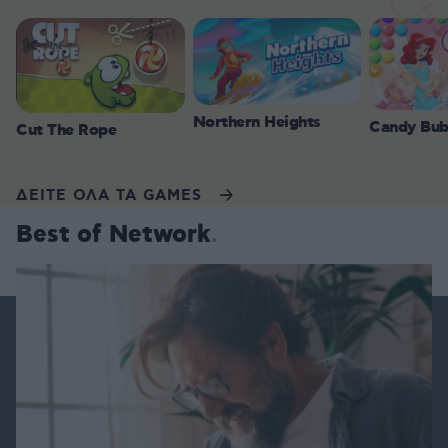
Northern Heights
Candy Bub
Cut The Rope
ΔΕΙΤΕ ΟΛΑ ΤΑ GAMES
Best of Network