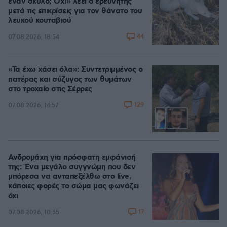
έναν σκύλο; Όχι» λέει ο ερευνητής
μετά τις επικρίσεις για τον θάνατο του
λευκού κουταβιού
44
07.08.2026, 18:54
«Τα έχω χάσει όλα»: Συντετριμμένος ο
πατέρας και σύζυγος των θυμάτων
στο τροχαίο στις Σέρρες
129
07.08.2026, 14:57
Ανδρομάχη για πρόσφατη εμφάνισή
της: Ένα μεγάλο συγγνώμη που δεν
μπόρεσα να ανταπεξέλθω στο live,
κάποιες φορές το σώμα μας φωνάζει
όχι
17
07.08.2026, 10:55