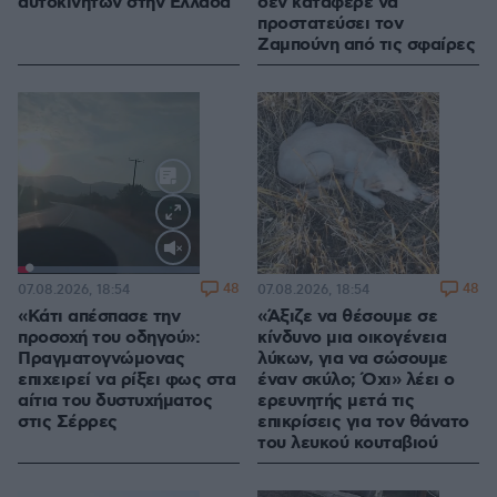
αυτοκινήτων στην Ελλάδα
δεν κατάφερε να
προστατεύσει τον
Ζαμπούνη από τις σφαίρες
Loaded
:
100.00%
48
48
07.08.2026, 18:54
07.08.2026, 18:54
«Κάτι απέσπασε την
«Άξιζε να θέσουμε σε
προσοχή του οδηγού»:
κίνδυνο μια οικογένεια
Πραγματογνώμονας
λύκων, για να σώσουμε
επιχειρεί να ρίξει φως στα
έναν σκύλο; Όχι» λέει ο
αίτια του δυστυχήματος
ερευνητής μετά τις
στις Σέρρες
επικρίσεις για τον θάνατο
του λευκού κουταβιού