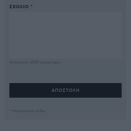
ΣΧΌΛΙΟ *
Απομένουν
2500
χαρακτήρες
* Υποχρεωτικά πεδία