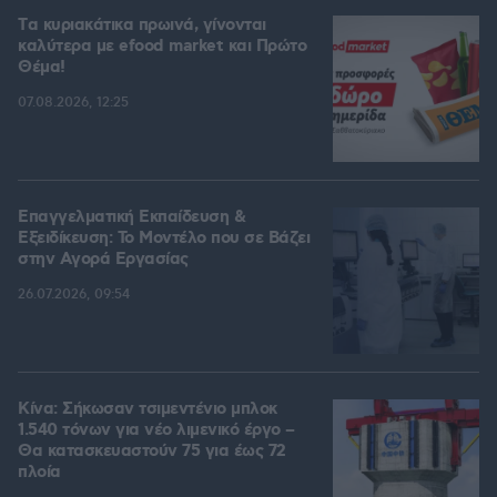
Tα κυριακάτικα πρωινά, γίνονται
καλύτερα με efood market και Πρώτο
Θέμα!
07.08.2026, 12:25
Επαγγελματική Εκπαίδευση &
Εξειδίκευση: Το Mοντέλο που σε Bάζει
στην Aγορά Eργασίας
26.07.2026, 09:54
Κίνα: Σήκωσαν τσιμεντένιο μπλοκ
1.540 τόνων για νέο λιμενικό έργο –
Θα κατασκευαστούν 75 για έως 72
πλοία