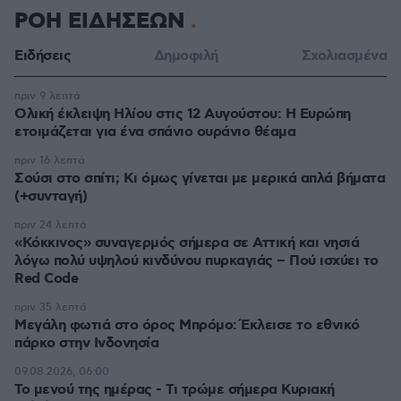
ΡΟΗ ΕΙΔΗΣΕΩΝ
Ειδήσεις
Δημοφιλή
Σχολιασμένα
πριν 9 λεπτά
Ολική έκλειψη Ηλίου στις 12 Αυγούστου: Η Ευρώπη
ετοιμάζεται για ένα σπάνιο ουράνιο θέαμα
πριν 16 λεπτά
Σούσι στο σπίτι; Κι όμως γίνεται με μερικά απλά βήματα
(+συνταγή)
πριν 24 λεπτά
«Κόκκινος» συναγερμός σήμερα σε Αττική και νησιά
λόγω πολύ υψηλού κινδύνου πυρκαγιάς – Πού ισχύει το
Red Code
πριν 35 λεπτά
Μεγάλη φωτιά στο όρος Μπρόμο: Έκλεισε το εθνικό
πάρκο στην Ινδονησία
09.08.2026, 06:00
Το μενού της ημέρας - Τι τρώμε σήμερα Κυριακή