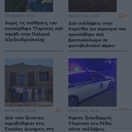
08.08.2026, 21:14
8
08.08.2026, 21:05
Χωρίς τις αισθήσεις του
Δύο συλλήψεις στην
ανασύρθηκε 77χρονος από
Κορινθία για πυρκαγιά που
πηγάδι στην Παλαγιά
προκλήθηκε από
Αλεξανδρούπολης
βραχυκύκλωμα σε
φωτοβολταϊκό πάρκο
7
7
08.08.2026, 20:29
08.08.2026, 20:19
Δύο νέοι ξενώνες
Άγριος ξυλοδαρμός
παραδόθηκαν στις
51χρονου στο Ρέθυμνο,
Ένοπλες Δυνάμεις στη
πέντε συλλήψεις