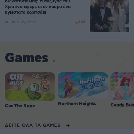
Κωνσταντέλιας: Η σύζυγός του
Χριστίνα έφερε στον κόσμο ένα
υγιέστατο κοριτσάκι
64
08.08.2026, 22:23
Games
Northern Heights
Candy Bub
Cut The Rope
ΔΕΙΤΕ ΟΛΑ ΤΑ GAMES