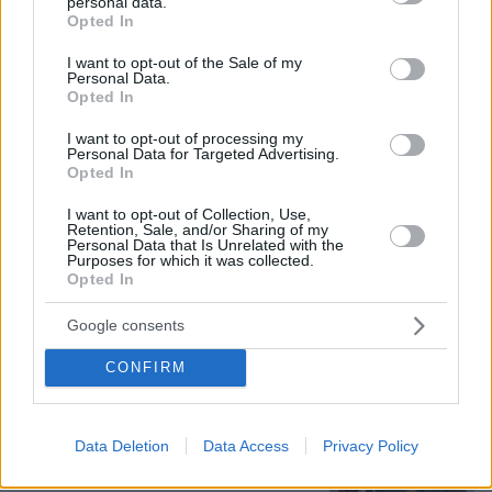
personal data.
grant or deny consent to Google and its third-party tags to
Σοβαρό τροχαίο από αναστροφή ΙΧ
Opted In
use your data for below specified purposes in below Google
στην Αθηνών-Σουνίου: Συγκρούστηκε
consent section.
με μηχανή της ΔΙΑΣ, δύο αστυνομικοί
I want to opt-out of the Sale of my
Personal Data.
τραυματίες, βίντεο
Opted In
128
08.08.2026, 23:07
I want to opt-out of processing my
Loaded
:
Personal Data for Targeted Advertising.
100.00%
Opted In
Συνδικαλιστής ψαράς που αποχώρησε
I want to opt-out of Collection, Use,
από την Ελπίδα της Καρυστιανού, της
Retention, Sale, and/or Sharing of my
Personal Data that Is Unrelated with the
ζητά να τον προστατέψει:
Purposes for which it was collected.
Καταγγέλλει μεθοδευμένη σπίλωση
Opted In
από μέλη του κόμματος
Google consents
41
08.08.2026, 20:05
CONFIRM
Οι «Πράσινες Μπότες»: 30 χρόνια
μετά, το Έβερεστ μπορεί να δώσει
πίσω έναν από τους νεκρούς του
Data Deletion
Data Access
Privacy Policy
17
08.08.2026, 21:49