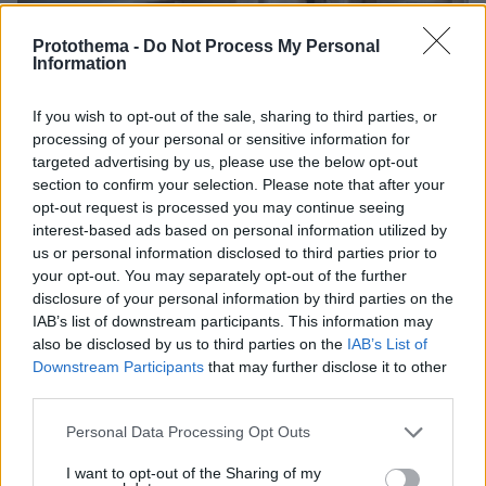
Protothema -
Do Not Process My Personal
Information
If you wish to opt-out of the sale, sharing to third parties, or
processing of your personal or sensitive information for
targeted advertising by us, please use the below opt-out
section to confirm your selection. Please note that after your
opt-out request is processed you may continue seeing
interest-based ads based on personal information utilized by
us or personal information disclosed to third parties prior to
your opt-out. You may separately opt-out of the further
disclosure of your personal information by third parties on the
IAB’s list of downstream participants. This information may
08.08.2026, 18:08
also be disclosed by us to third parties on the
IAB’s List of
Μυστήριο 3.500 ετών στη Σαντορίνη: Ο 15χρονος
Downstream Participants
that may further disclose it to other
που δεν πρόλαβε να ξεφύγει από το τσουνάμι
third parties.
μπορεί ν' αλλάξει τη χρονολογία της μεγάλης
Please note that this website/app uses one or more Google
Personal Data Processing Opt Outs
έκρηξης
services and may gather and store information including but
not limited to your visit or usage behaviour. You may click to
I want to opt-out of the Sharing of my