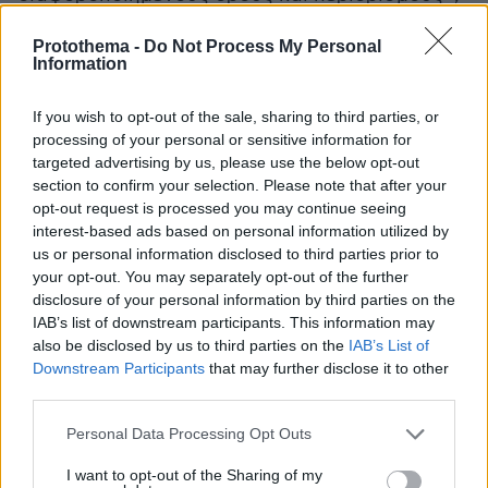
ανάλογα με την τουριστική πίεση που δέχεται
Protothema -
Do Not Process My Personal
κάθε περιοχή, τα γεωγραφικά χαρακτηριστικά
Information
της και τη φέρουσα ικανότητά της.
If you wish to opt-out of the sale, sharing to third parties, or
Στην πράξη, το νέο πλαίσιο δημιουργεί τη
processing of your personal or sensitive information for
targeted advertising by us, please use the below opt-out
θεσμική βάση για μελλοντικές παρεμβάσεις σε
section to confirm your selection. Please note that after your
κορεσμένους προορισμούς, ανοίγοντας τον
opt-out request is processed you may continue seeing
δρόμο ακόμη και για περιορισμούς στην
interest-based ads based on personal information utilized by
ανάπτυξη νέων καταχωρίσεων τύπου Airbnb
us or personal information disclosed to third parties prior to
σε περιοχές με υψηλή τουριστική πίεση.
your opt-out. You may separately opt-out of the further
disclosure of your personal information by third parties on the
IAB’s list of downstream participants. This information may
Το κείμενο του ΕΧΠ-Τ αναφέρει ότι στόχος των
also be disclosed by us to third parties on the
IAB’s List of
παρεμβάσεων είναι η «ορθολογική διαχείριση
Downstream Participants
that may further disclose it to other
της τουριστικής ζήτησης», η προστασία των
third parties.
φυσικών πόρων και της «φυσιογνωμίας» των
Please note that this website/app uses one or more Google
Personal Data Processing Opt Outs
προορισμών, καθώς και η αποφυγή
services and may gather and store information including but
φαινομένων πίεσης που συνδέονται με τον
not limited to your visit or usage behaviour. You may click to
I want to opt-out of the Sharing of my