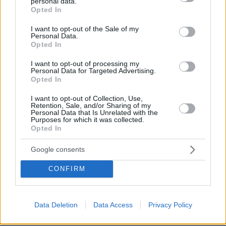
personal data.
grant or deny consent to Google and its third-party tags to
υπερτουρισμό και τη στεγαστική κρίση.
Opted In
use your data for below specified purposes in below Google
consent section.
I want to opt-out of the Sale of my
Μεταξύ των μέτρων που προβλέπεται ότι
Personal Data.
Opted In
μπορούν να θεσπιστούν με ειδικότερες
ρυθμίσεις περιλαμβάνονται:
I want to opt-out of processing my
Personal Data for Targeted Advertising.
Opted In
- ο καθορισμός όρων διάθεσης ακινήτων σε
I want to opt-out of Collection, Use,
βραχυχρόνια μίσθωση,
Retention, Sale, and/or Sharing of my
Personal Data that Is Unrelated with the
Purposes for which it was collected.
- περιορισμοί στη διάρκεια μίσθωσης ανά έτος,
Opted In
Google consents
- η δημιουργία γεωγραφικών ζωνών
απαγόρευσης ή περιορισμού της
CONFIRM
δραστηριότητας,
- καθώς και περιορισμοί στη νέα προσφορά
Data Deletion
Data Access
Privacy Policy
βραχυχρόνιων μισθώσεων, ιδίως σε περιοχές