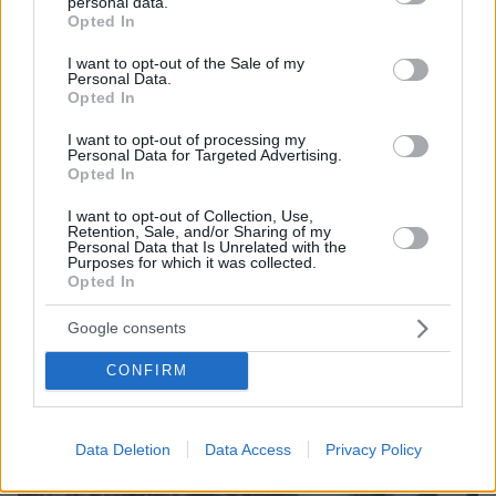
personal data.
grant or deny consent to Google and its third-party tags to
Opted In
use your data for below specified purposes in below Google
πριν 21 λεπτά
Αυτοκίνητο παρέσυρε και τραυμάτισε πεζό κοντά στις
consent section.
I want to opt-out of the Sale of my
γραμμές των τρένων στον Δενδροπόταμο
Personal Data.
Opted In
I want to opt-out of processing my
ΔΕΙΤΕ ΟΛΕΣ ΤΙΣ ΕΙΔΗΣΕΙΣ
Personal Data for Targeted Advertising.
Opted In
I want to opt-out of Collection, Use,
Retention, Sale, and/or Sharing of my
ΤΑ ΠΙΟ ΔΗΜΟΦΙΛΗ
Personal Data that Is Unrelated with the
Purposes for which it was collected.
Opted In
Google consents
CONFIRM
Data Deletion
Data Access
Privacy Policy