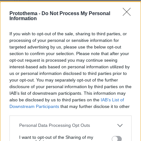
πριν 14 λεπτά
Εντυπωσιακό: Έπεσε η στάθμη του Δούναβη και
Protothema -
Do Not Process My Personal
φάνηκαν τα θεμέλια αρχαίας γέφυρας του Μεγάλου
Information
Κωνσταντίνου, δείτε φωτογραφίες
πριν 14 λεπτά
If you wish to opt-out of the sale, sharing to third parties, or
Χωρίς ενεργό μέτωπο η φωτιά στην Aγία Μαρίνα
processing of your personal or sensitive information for
Ηλείας, δείτε φωτογραφίες
targeted advertising by us, please use the below opt-out
section to confirm your selection. Please note that after your
πριν 15 λεπτά
Washington Post: Ο Τραμπ «έχρισε» διάδοχό του τον
opt-out request is processed you may continue seeing
Βανς, είπε σε δωρητές των Ρεπουμπλικανών ότι θέλει
interest-based ads based on personal information utilized by
να τον δει πρόεδρο το 2028
us or personal information disclosed to third parties prior to
your opt-out. You may separately opt-out of the further
πριν 15 λεπτά
disclosure of your personal information by third parties on the
Η απόλυτη υποκρισία του Ελληνικού κράτους με τα
IAB’s list of downstream participants. This information may
ηλεκτρικά
also be disclosed by us to third parties on the
IAB’s List of
πριν 16 λεπτά
Downstream Participants
that may further disclose it to other
Δωρεάν αντικατάσταση των παλιών αυτοκινήτων με
third parties.
ηλεκτρικά σε συγκεκριμένο νησί
Please note that this website/app uses one or more Google
Personal Data Processing Opt Outs
πριν 17 λεπτά
services and may gather and store information including but
Ιδού η μία και μοναδική Bugatti Destrier - Ποιος
not limited to your visit or usage behaviour. You may click to
I want to opt-out of the Sharing of my
τυχερός θα την αποκτήσει;