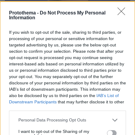
Protothema -
Do Not Process My Personal
Information
If you wish to opt-out of the sale, sharing to third parties, or
processing of your personal or sensitive information for
targeted advertising by us, please use the below opt-out
section to confirm your selection. Please note that after your
opt-out request is processed you may continue seeing
interest-based ads based on personal information utilized by
us or personal information disclosed to third parties prior to
your opt-out. You may separately opt-out of the further
disclosure of your personal information by third parties on the
IAB’s list of downstream participants. This information may
also be disclosed by us to third parties on the
IAB’s List of
86
30.04.2026, 09:49
Downstream Participants
that may further disclose it to other
Γεωργιάδης: Αν έλεγες μετά από 7 χρόνια ότι η
third parties.
κυβέρνηση δεν πάει καλά γιατί προηγείται μόνο με
double score θα έλεγαν ότι παίρνεις κάνναβη - Οι
Please note that this website/app uses one or more Google
Personal Data Processing Opt Outs
ατάκες για Ανδρουλάκη, Τσίπρα και Κοβέσι
services and may gather and store information including but
not limited to your visit or usage behaviour. You may click to
I want to opt-out of the Sharing of my
«Ο Μητσοτάκης έχει βάλει στους Τούρκους τα δύο