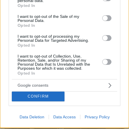
personal data.
grant or deny consent to Google and its third-party tags to
πόδια σε ένα παπούτσι, ένας από τους λόγους που
Opted In
use your data for below specified purposes in below Google
πιστεύω ότι θα κερδίσουμε τις εκλογές είναι γιατί οι
consent section.
αντίπαλοί μας είναι πολύ χαμηλού επιπέδου» είπε ο
I want to opt-out of the Sale of my
Personal Data.
υπουργός Υγείας
Opted In
I want to opt-out of processing my
Personal Data for Targeted Advertising.
Opted In
I want to opt-out of Collection, Use,
Retention, Sale, and/or Sharing of my
Personal Data that Is Unrelated with the
Purposes for which it was collected.
Opted In
Google consents
CONFIRM
Data Deletion
Data Access
Privacy Policy