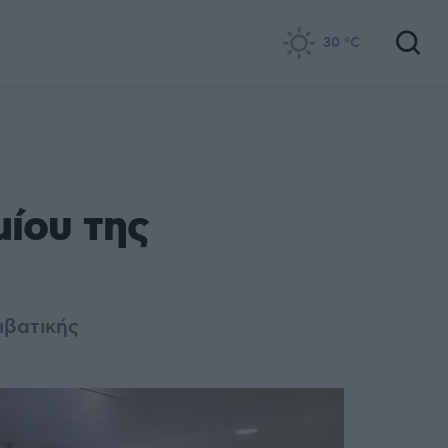
30
°C
η
μίου της
ιβατικής