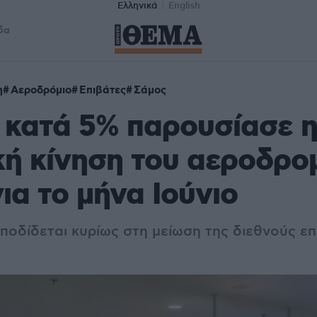
Ελληνικά
English
δα
η
Αεροδρόμιο
Επιβάτες
Σάμος
 κατά 5% παρουσίασε 
κή κίνηση του αεροδρο
ια το μήνα Ιούνιο
ποδίδεται κυρίως στη μείωση της διεθνούς επ