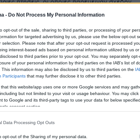
ώριες πτήσεις, οι οποίες παρέμειναν σχεδόν
 οριακή μείωση 0,8%, στις 387 πτήσεις από
ma -
Do Not Process My Personal Information
. Αντίθετα, οι διεθνείς πτήσεις μειώθηκαν
φτάνοντας τις 371 το 2025 έναντι 405 το 2024.
to opt-out of the sale, sharing to third parties, or processing of your per
formation for targeted advertising by us, please use the below opt-out s
r selection. Please note that after your opt-out request is processed y
νητική εικόνα στη διεθνή κίνηση του Ιουνίου,
eing interest-based ads based on personal information utilized by us or
επιβατική κίνηση για το πρώτο εξάμηνο του
disclosed to third parties prior to your opt-out. You may separately opt-
εινε σχεδόν σταθερή
. Συγκεκριμένα, από τον
losure of your personal information by third parties on the IAB’s list of
. This information may also be disclosed by us to third parties on the
IA
ως τον Ιούνιο, το αεροδρόμιο της Σάμου
Participants
that may further disclose it to other third parties.
177.476 επιβάτες, παρουσιάζοντας οριακή
 that this website/app uses one or more Google services and may gath
 σε σχέση με τους 177.256 επιβάτες της
including but not limited to your visit or usage behaviour. You may click 
 περιόδου του 2024.
 to Google and its third-party tags to use your data for below specifi
ogle consent section.
εγχώρια επιβατική κίνηση για το εξάμηνο
l Data Processing Opt Outs
τά 3,2% (90.232 επιβάτες έναντι 87.401 το
ο, η διεθνής κίνηση για το ίδιο διάστημα
o opt-out of the Sharing of my personal data.