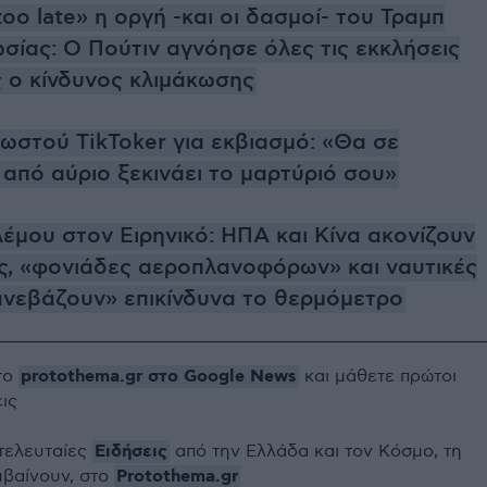
, too late» η οργή -και οι δασμοί- του Τραμπ
σίας: Ο Πούτιν αγνόησε όλες τις εκκλήσεις
ς ο κίνδυνος κλιμάκωσης
ωστού TikToker για εκβιασμό: «Θα σε
από αύριο ξεκινάει το μαρτύριό σου»
έμου στον Ειρηνικό: ΗΠΑ και Κίνα ακονίζουν
υς, «φονιάδες αεροπλανοφόρων» και ναυτικές
ανεβάζουν» επικίνδυνα το θερμόμετρο
protothema.gr στο Google News
το
και μάθετε πρώτοι
εις
Ειδήσεις
 τελευταίες
από την Ελλάδα και τον Κόσμο, τη
Protothema.gr
μβαίνουν, στο