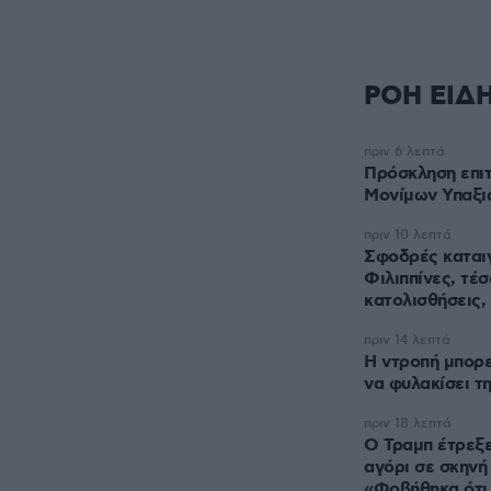
ΡΟΗ ΕΙΔ
πριν 6 λεπτά
Πρόσκληση επι
Μονίμων Υπαξι
πριν 10 λεπτά
Σφοδρές καταιγ
Φιλιππίνες, τέσ
κατολισθήσεις, 
πριν 14 λεπτά
Η ντροπή μπορεί
να φυλακίσει τ
πριν 18 λεπτά
Ο Τραμπ έτρεξε
αγόρι σε σκηνή
«Φοβήθηκα ότι