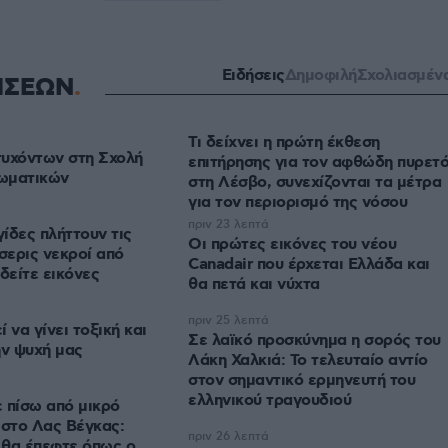
Ειδήσεις
Δημοφιλή
Σχολιασμέν
ΗΣΕΩΝ
Τι δείχνει η πρώτη έκθεση
τυχόντων στη Σχολή
επιτήρησης για τον αφθώδη πυρετ
ωματικών
στη Λέσβο, συνεχίζονται τα μέτρα
για τον περιορισμό της νόσου
πριν 23 λεπτά
ίδες πλήττουν τις
Οι πρώτες εικόνες του νέου
σερις νεκροί από
Canadair που έρχεται Ελλάδα και
δείτε εικόνες
θα πετά και νύχτα
πριν 25 λεπτά
 να γίνει τοξική και
Σε λαϊκό προσκύνημα η σορός του
ην ψυχή μας
Λάκη Χαλκιά: Το τελευταίο αντίο
στον σημαντικό ερμηνευτή του
ελληνικού τραγουδιού
 πίσω από μικρό
 στο Λας Βέγκας:
πριν 26 λεπτά
 θα έπεφτε όπως ο