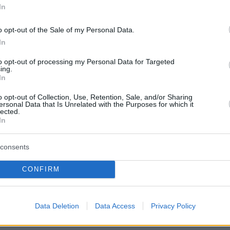
ίωση 2,9% (87.244 επιβάτες έναντι 89.855 το
In
ει να σημειωθεί πως τον Απρίλιο υπήρξε
o opt-out of the Sale of my Personal Data.
 αύξηση 78,3% στις διεθνείς αφίξεις (3.674
In
ε σχέση με τον Απρίλιο του 2024 (2.061
to opt-out of processing my Personal Data for Targeted
ing.
In
ς, το αεροδρόμιο διαχειρίστηκε συνολικά 2.39
o opt-out of Collection, Use, Retention, Sale, and/or Sharing
ersonal Data that Is Unrelated with the Purposes for which it
 πρώτο εξάμηνο, σημειώνοντας οριακή αύξηση
lected.
In
ση με το 2024
. Οι εγχώριες πτήσεις
τά 0,6% (1.751 έναντι 1.740) , ενώ οι διεθνείς
consents
έμειναν σταθερές στους 645 για το πρώτο
 των δύο ετών.
CONFIRM
Data Deletion
Data Access
Privacy Policy
ήμερα: