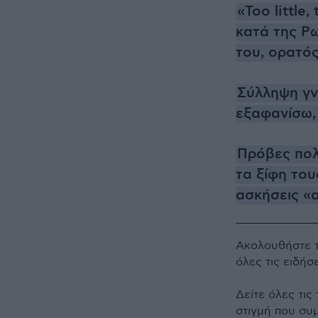
«Too little
κατά της Ρω
του, ορατό
Σύλληψη γν
εξαφανίσω, 
Πρόβες πολ
τα ξίφη το
ασκήσεις «
Ακολουθήστε 
όλες τις ειδήσ
Δείτε όλες τις
στιγμή που συ