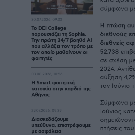
κατά 5,0% α
σύμφωνα με 
30.07.2026, 09:33
Η πτώση αυ
Το DEI College
διεθνούς επ
παρουσιάζει τη Sophia.
Την πρώτη 24/7 βοηθό AI
διεθνείς α
που αλλάζει τον τρόπο με
52.738 επιβ
τον οποίο μαθαίνουν οι
φοιτητές
σε σχέση με
2024. Αντίθ
03.08.2026, 10:56
αύξηση 4,2%
Η Smart φοιτητική
τον Ιούνιο 
κατοικία στην καρδιά της
Αθήνας
Σύμφωνα μ
Ιούνιος κατ
29.07.2026, 09:39
Διασκεδάζουμε
σημειώνοντα
υπεύθυνα, επιστρέφουμε
πτήσεις του
με ασφάλεια