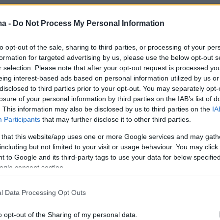
ma -
Do Not Process My Personal Information
 το κατηγορητήριο, όλα συνέβησαν τις
to opt-out of the sale, sharing to third parties, or processing of your per
νές ώρες της Κυριακής 15 Ιουνίου, όταν οι
formation for targeted advertising by us, please use the below opt-out s
ρούμενοι αποχώρησαν από γνωστό νυχτερινό
r selection. Please note that after your opt-out request is processed y
 κέντρο της πόλης, αφού πρώτα
eing interest-based ads based on personal information utilized by us or
disclosed to third parties prior to your opt-out. You may separately opt-
τηκαν με άγνωστα άτομα έξω από το
losure of your personal information by third parties on the IAB’s list of
. This information may also be disclosed by us to third parties on the
IA
Participants
that may further disclose it to other third parties.
ρα, εντόπισαν το θύμα, το καταδίωξαν και το
 that this website/app uses one or more Google services and may gath
ν άγρια, όταν εκείνο έπεσε στο έδαφος.
including but not limited to your visit or usage behaviour. You may click 
 to Google and its third-party tags to use your data for below specifi
ogle consent section.
ρτυρας, καταθέτοντας στο δικαστήριο, είπε
την ώρα περπατούσε στην οδό Τσιμισκή όταν
l Data Processing Opt Outs
α να τρέχει κυνηγημένο από έναν πολύ
μεγαλόσωμο
σκύλο
.
o opt-out of the Sharing of my personal data.