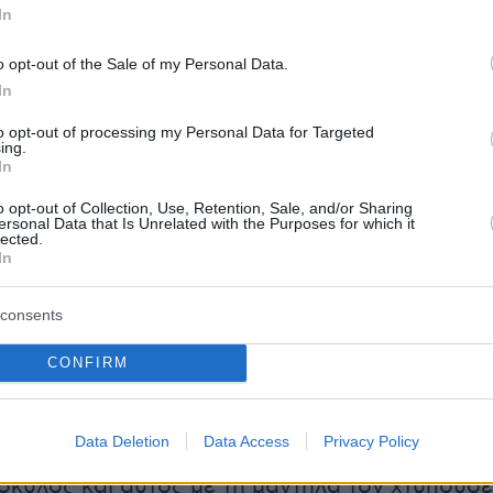
In
o opt-out of the Sale of my Personal Data.
ς του έκλεισε τον δρόμο και εκείνος πήδηξε
In
ο για να ξεφύγει. Έπεσε στο οδόστρωμα και
to opt-out of processing my Personal Data for Targeted
λος και άλλα δύο άτομα ήρθαν από πάνω του.
ing.
In
ήταν τρία τα άτομα. Ο ένας φορούσε μαντήλα,
ε τσεμπέρι στο κεφάλι, ενώ δεν κατάφερα να
o opt-out of Collection, Use, Retention, Sale, and/or Sharing
ersonal Data that Is Unrelated with the Purposes for which it
ωπο του τρίτου», ανέφερε.
lected.
In
 ότι, παρότι το θύμα προσπαθούσε να
consents
άνδρας που του είχε κλείσει τον δρόμο
ια
ματσέτα
.
CONFIRM
αγκωμένο από τον σκύλο στο πόδι και είχε
Data Deletion
Data Access
Privacy Policy
γουλο. Όταν έπεσε στο πλακόστρωτο, τον
σκύλος και αυτός με τη μαντήλα τον χτυπούσε