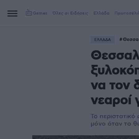
Games
Όλες οι Ειδήσεις
Ελλάδα
Πρωτοσέλι
Θεσσα
ΕΛΛΑΔΑ
Θεσσαλο
ξυλοκόπ
να τον 
νεαροί 
To περιστατικό
μόνο όταν το θύ