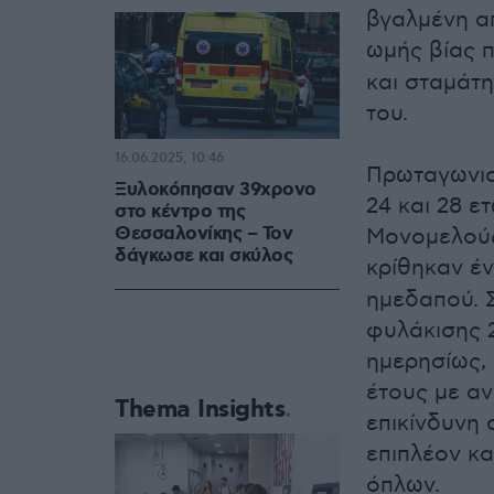
βγαλμένη απ
ωμής βίας 
και σταμάτη
του.
16.06.2025, 10:46
Πρωταγωνισ
Ξυλοκόπησαν 39χρονο
24 και 28 ε
στο κέντρο της
Θεσσαλονίκης – Τον
Μονομελούς
δάγκωσε και σκύλος
κρίθηκαν έν
ημεδαπού. 
φυλάκισης 
ημερησίως,
έτους με αν
Thema Insights
επικίνδυνη
επιπλέον κα
όπλων.