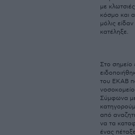
με κλωτσιές
κόσμο και α
μόλις είδαν
κατέληξε.
Στο σημείο
ειδοποιήθη
του ΕΚΑΒ π
νοσοκομείο,
Σύμφωνα με 
κατηγορούμε
από αναζητ
να τα καταφ
ένας πέταξε