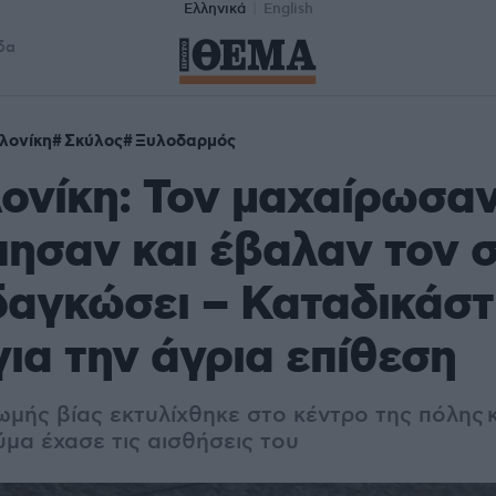
Ελληνικά
English
δα
λονίκη
Σκύλος
Ξυλοδαρμός
νίκη: Τον μαχαίρωσαν
ησαν και έβαλαν τον 
δαγκώσει – Καταδικάσ
για την άγρια επίθεση
 ωμής βίας εκτυλίχθηκε στο κέντρο της πόλης
μα έχασε τις αισθήσεις του