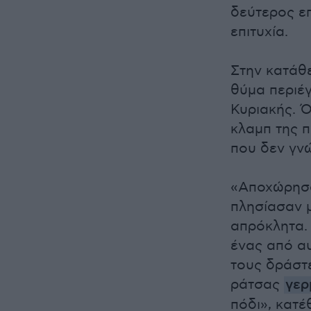
δεύτερος επ
επιτυχία.
Στην κατάθε
θύμα περιέ
Κυριακής. Ό
κλαμπ της π
που δεν γν
«Αποχώρησα
πλησίασαν μ
απρόκλητα.
ένας από α
τους δράστ
ράτσας
γερ
πόδι», κατέ