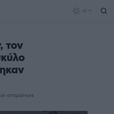
32
°C
, τον
σκύλο
τηκαν
και σταμάτησε