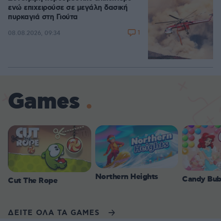
ενώ επιχειρούσε σε μεγάλη δασική
πυρκαγιά στη Γιούτα
1
08.08.2026, 09:34
Games
Northern Heights
Candy Bub
Cut The Rope
ΔΕΙΤΕ ΟΛΑ ΤΑ GAMES