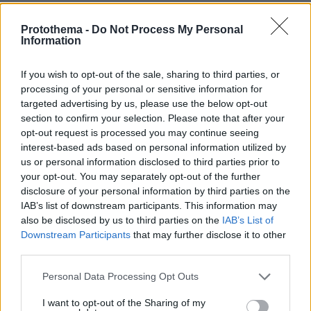
Protothema -
Do Not Process My Personal
Information
ΤΑ ΠΙΟ ΔΗΜΟΦΙΛΗ
If you wish to opt-out of the sale, sharing to third parties, or
processing of your personal or sensitive information for
targeted advertising by us, please use the below opt-out
section to confirm your selection. Please note that after your
opt-out request is processed you may continue seeing
interest-based ads based on personal information utilized by
us or personal information disclosed to third parties prior to
your opt-out. You may separately opt-out of the further
disclosure of your personal information by third parties on the
IAB’s list of downstream participants. This information may
also be disclosed by us to third parties on the
IAB’s List of
Downstream Participants
that may further disclose it to other
third parties.
Please note that this website/app uses one or more Google
Personal Data Processing Opt Outs
services and may gather and store information including but
not limited to your visit or usage behaviour. You may click to
I want to opt-out of the Sharing of my