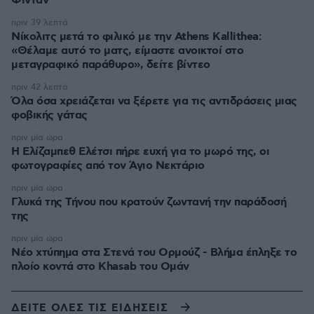
Φιντάν
πριν 39 λεπτά
Νίκολιτς μετά το φιλικό με την Athens Kallithea:
«Θέλαμε αυτό το ματς, είμαστε ανοικτοί στο
μεταγραφικό παράθυρο», δείτε βίντεο
πριν 42 λεπτά
Όλα όσα χρειάζεται να ξέρετε για τις αντιδράσεις μιας
φοβικής γάτας
πριν μία ώρα
Η Ελίζαμπεθ Ελέτσι πήρε ευχή για το μωρό της, οι
φωτογραφίες από τον Άγιο Νεκτάριο
πριν μία ώρα
Γλυκά της Τήνου που κρατούν ζωντανή την παράδοσή
της
πριν μία ώρα
Νέο χτύπημα στα Στενά του Ορμούζ - Βλήμα έπληξε το
πλοίο κοντά στο Khasab του Ομάν
ΔΕΙΤΕ ΟΛΕΣ ΤΙΣ ΕΙΔΗΣΕΙΣ