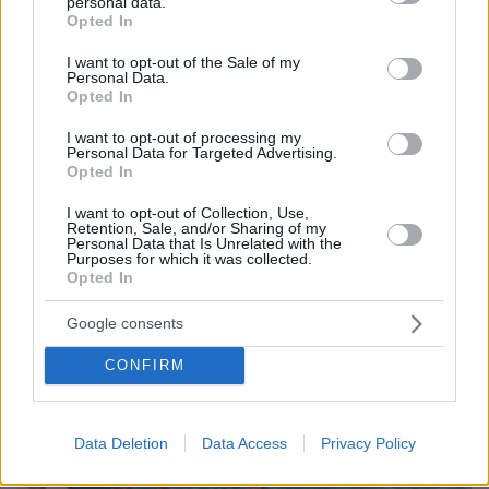
personal data.
grant or deny consent to Google and its third-party tags to
Opted In
use your data for below specified purposes in below Google
consent section.
I want to opt-out of the Sale of my
Personal Data.
Opted In
08.08.2026, 18:08
Μυστήριο 3.500 ετών στη Σαντορίνη: Ο 15χρονος
I want to opt-out of processing my
Personal Data for Targeted Advertising.
που δεν πρόλαβε να ξεφύγει από το τσουνάμι
Opted In
μπορεί ν' αλλάξει τη χρονολογία της μεγάλης
έκρηξης
I want to opt-out of Collection, Use,
Retention, Sale, and/or Sharing of my
Personal Data that Is Unrelated with the
Purposes for which it was collected.
Opted In
Google consents
CONFIRM
Data Deletion
Data Access
Privacy Policy