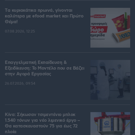
Tα κυριακάτικα πρωινά, γίνονται
καλύτερα με efood market και Πρώτο
Θέμα!
07.08.2026, 12:25
Επαγγελματική Εκπαίδευση &
Εξειδίκευση: Το Mοντέλο που σε Bάζει
στην Aγορά Eργασίας
26.07.2026, 09:54
Κίνα: Σήκωσαν τσιμεντένιο μπλοκ
1.540 τόνων για νέο λιμενικό έργο –
Θα κατασκευαστούν 75 για έως 72
πλοία