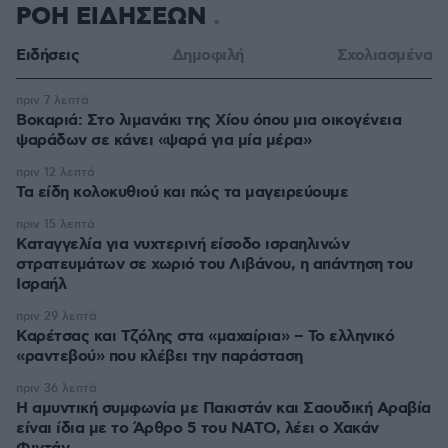
ΡΟΗ ΕΙΔΗΣΕΩΝ
Ειδήσεις
Δημοφιλή
Σχολιασμένα
πριν 7 λεπτά
Βοκαριά: Στο λιμανάκι της Χίου όπου μια οικογένεια
ψαράδων σε κάνει «ψαρά για μία μέρα»
πριν 12 λεπτά
Τα είδη κολοκυθιού και πώς τα μαγειρεύουμε
πριν 15 λεπτά
Καταγγελία για νυχτερινή είσοδο ισραηλινών
στρατευμάτων σε χωριό του Λιβάνου, η απάντηση του
Ισραήλ
πριν 29 λεπτά
Καρέτσας και Τζόλης στα «μαχαίρια» – Το ελληνικό
«ραντεβού» που κλέβει την παράσταση
πριν 36 λεπτά
Η αμυντική συμφωνία με Πακιστάν και Σαουδική Αραβία
είναι ίδια με το Άρθρο 5 του ΝΑΤΟ, λέει ο Χακάν