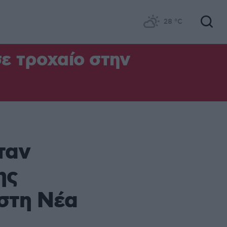
28
°C
σε τροχαίο στην
ταν
ης
στη Νέα