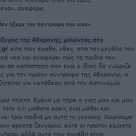
το σπίτι, σίγουρα ήταν για εμάς
ένο», ανέφερε.
δεν ήξερε τον σύντροφο που είχε»
ζυγος της 48χρονης, μιλώντας στο
.gr
είπε πώς έμαθε, χθες, από τον μεγάλο του
γικά νέα και αναφέρει πως τα παιδιά του
αι σε κατάσταση σοκ ενώ ο ίδιος δε γνώριζε
ες για τον πρώην σύντροφο της 48χρονης, ο
ητείται για κατάθεση από την Αστυνομία.
ρω τίποτα. Εμένα με πήρε ο γιος μου και μου
ό τότε ό,τι μάθατε εσείς έχω μάθει και
νει τρία παιδιά με αυτή τη γυναίκα. Χωρίσαμε
υν αρκετά ζευγάρια, ούτε οι πρώτοι είμαστε
ευταίοι, αλλά αυτό που συνέβη είναι