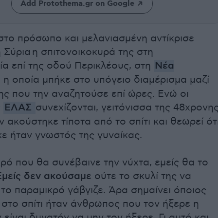
Add Protothema.gr on Google
στο πρόσωπο και μελανιασμένη αντίκρισε
 Σύρια η σπιτονοικοκυρά της στη
ία επί της οδού Περικλέους, στη
Νέα
, η οποία μπήκε στο υπόγειο διαμέρισμα μαζί
της που την αναζητούσε επί ώρες. Ενώ οι
ς
ΕΛΑΣ
συνεχίζονται, γειτόνισσα της 48χρονη
ν ακούστηκε τίποτα από το σπίτι και θεωρεί ότ
ε ήταν γνωστός της γυναίκας.
ρό που θα συνέβαινε την νύχτα, εμείς θα το
Εμείς δεν ακούσαμε
ούτε το σκυλί της να
ε το παραμικρό γάβγιζε. Άρα σημαίνει όποιος
στο σπίτι ήταν άνθρωπος που τον ήξερε η
 είναι δυνατόν να μην τον ήξερε. Γι αυτό και