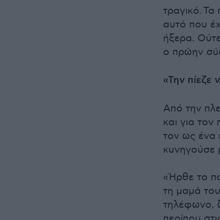
τραγικό.
Τα 
αυτό που έχ
ήξερα. Ούτε 
ο πρώην σύ
«Την πίεζε
Από την πλε
και για το
τον ως ένα 
κυνηγούσε 
«Ήρθε το πα
τη μαμά του
τηλέφωνο, δ
περίπου στι