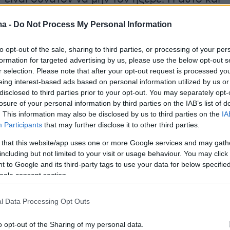
ε τίποτα, δεν ακούσαμε και το σκυλί. Για
ma -
Do Not Process My Personal Information
σίγουρο ότι κάτι άλλο έχει συμβεί και δεν ήταν
ίπε γειτόνισσα στον ΑΝΤ1.
to opt-out of the sale, sharing to third parties, or processing of your per
formation for targeted advertising by us, please use the below opt-out s
r selection. Please note that after your opt-out request is processed y
eing interest-based ads based on personal information utilized by us or
ήταν ένα χρόνο στο υπόγειο που είχε
disclosed to third parties prior to your opt-out. You may separately opt-
ούσε μόνη της, έχει οικογένεια με 3 παιδιά.
losure of your personal information by third parties on the IAB’s list of
ολύ καλός άνθρωπος
. Πολύ σεβαστική και
. This information may also be disclosed by us to third parties on the
IA
Participants
that may further disclose it to other third parties.
. Γελαστή... Γενικώς από τότε που ήρθε δεν
ένα θέμα στο οίκημα και ξαφνικά μάθαμε
 that this website/app uses one or more Google services and may gath
including but not limited to your visit or usage behaviour. You may click 
γινε αυτό το κακό».
 to Google and its third-party tags to use your data for below specifi
ogle consent section.
για το αν άκουσε κάτι, απάντησε όχι. «Εγώ
ι την προηγούμενη ημέρα, είχαμε συναντηθεί
l Data Processing Opt Outs
 και ξέρω ότι μετά πάει δουλειά και γυρίζει
o opt-out of the Sharing of my personal data.