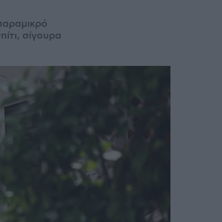
 παραμικρό
πίτι, σίγουρα