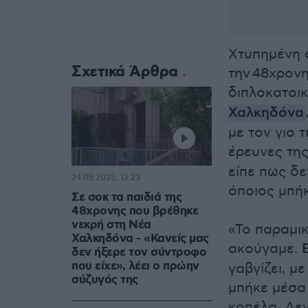
Χτυπημένη 
Σχετικά Άρθρα
την 48χρονη
διπλοκατοικ
Χαλκηδόνα
με τον γιο 
έρευνες τη
είπε πως δε
24.05.2025, 12:23
όποιος μπήκ
Σε σοκ τα παιδιά της
48χρονης που βρέθηκε
νεκρή στη Νέα
«Το παραμικ
Χαλκηδόνα - «Κανείς μας
ακούγαμε.
δεν ήξερε τον σύντροφο
που είχε», λέει ο πρώην
γαβγίζει, μ
σύζυγός της
μπήκε μέσα 
κοπέλα. Δεν