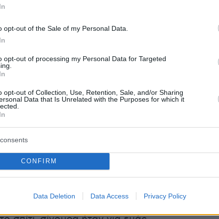
μπλήρωσε.
In
η ημέρα την έψαχνε ο γιος της. Το παιδί
o opt-out of the Sale of my Personal Data.
 να μπει στο σπίτι. Ειδοποίησε την
In
ου νοικιάζει το υπόγειο και πήγαν μαζί,
to opt-out of processing my Personal Data for Targeted
ing.
ίζω την πόρτα και έτσι την βρήκανε», είπε.
In
o opt-out of Collection, Use, Retention, Sale, and/or Sharing
ersonal Data that Is Unrelated with the Purposes for which it
lected.
α είπε πως δεν γνώριζε τον σύντροφο της
In
κάποια στιγμή είχα δει ένα μηχανάκι που
 έμαθα ότι ήταν κάποιος που την
consents
ν. Δεν ξέρω τίποτα άλλο».
CONFIRM
 το σπίτι ήταν σε κακό χάλι, ακατάστατο, όλα
ην εικόνα της κοπέλας που εμείς ξέραμε, δεν
Data Deletion
Data Access
Privacy Policy
Ήταν νοικοκυρά. Όλη αυτή η εικόνα που