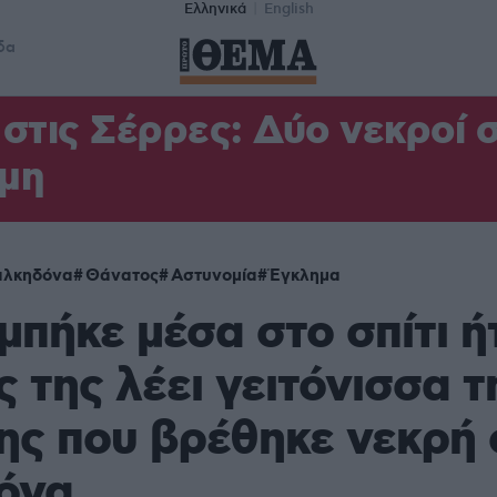
Ελληνικά
English
δα
στις Σέρρες: Δύο νεκροί 
μη
αλκηδόνα
Θάνατος
Αστυνομία
Έγκλημα
μπήκε μέσα στο σπίτι ή
 της λέει γειτόνισσα τ
ς που βρέθηκε νεκρή 
όνα