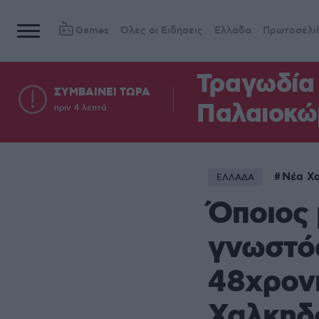
Games
Όλες οι Ειδήσεις
Ελλάδα
Πρωτοσέλι
Τραγωδία 
ΣΥΜΒΑΙΝΕΙ ΤΩΡΑ
Παλαιοκώ
πριν 4 λεπτά
Νέα Χ
ΕΛΛΑΔΑ
Όποιος 
γνωστός
48χρονη
Χαλκηδ