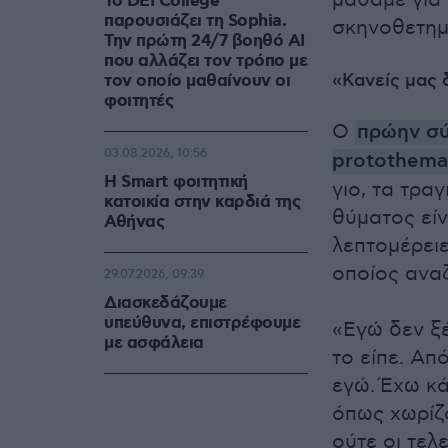
μάθαμε για 
Το DEI College
παρουσιάζει τη Sophia.
σκηνοθετημ
Την πρώτη 24/7 βοηθό AI
που αλλάζει τον τρόπο με
«Κανείς μας 
τον οποίο μαθαίνουν οι
φοιτητές
Ο
πρώην σύ
03.08.2026, 10:56
protothema
Η Smart φοιτητική
γιο, τα τρα
κατοικία στην καρδιά της
θύματος είν
Αθήνας
λεπτομέρει
οποίος αναζ
29.07.2026, 09:39
Διασκεδάζουμε
υπεύθυνα, επιστρέφουμε
«Εγώ δεν ξέ
με ασφάλεια
το είπε. Απ
εγώ.
Έχω κά
όπως χωρίζο
ούτε οι τελ