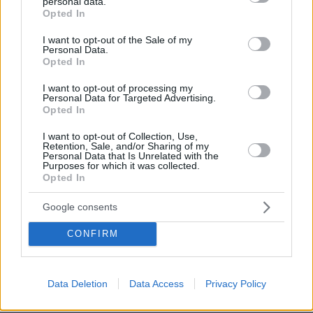
τον Ακάθιστο Ύμνο
personal data.
grant or deny consent to Google and its third-party tags to
Opted In
use your data for below specified purposes in below Google
163
09.08.2026, 22:48
consent section.
I want to opt-out of the Sale of my
Personal Data.
Opted In
I want to opt-out of processing my
Όταν ο Στέλιος Ράμφος μιλούσε στον
Personal Data for Targeted Advertising.
Δανίκα για την Ελλάδα, τη Μεγάλη
Opted In
Ιδέα, τα όνειρα και τις «διαστροφές»
του μυαλού
I want to opt-out of Collection, Use,
Retention, Sale, and/or Sharing of my
Personal Data that Is Unrelated with the
3
10.08.2026, 16:05
Purposes for which it was collected.
Opted In
Google consents
Η 24χρονη αριστούχος της Ιατρικής
Αθηνών, που διάβασε τον Ιπποκρατικό
CONFIRM
Όρκο, μιλά για τον «άριστο γιατρό»
103
10.08.2026, 08:09
Data Deletion
Data Access
Privacy Policy