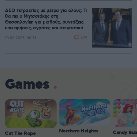
ΔΕΘ τετραετίας με μέτρα για όλους: Τι
θα πει ο Μητσοτάκης στη
Θεσσαλονίκη για μισθούς, συντάξεις,
επιχειρήσεις, αγρότες και στεγαστικό
399
10.08.2026, 08:51
Games
Northern Heights
Candy Bub
Cut The Rope