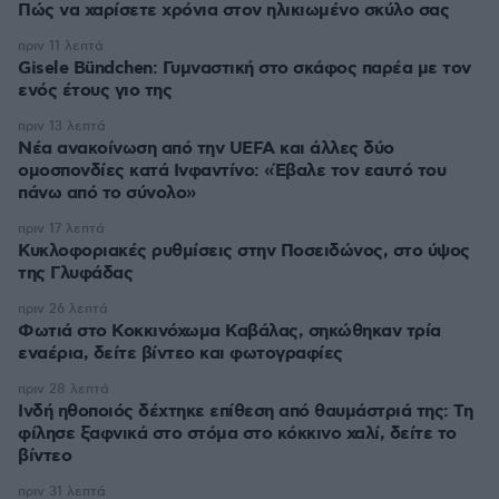
Πώς να χαρίσετε χρόνια στον ηλικιωμένο σκύλο σας
πριν 11 λεπτά
Gisele Bündchen: Γυμναστική στο σκάφος παρέα με τον
ενός έτους γιο της
πριν 13 λεπτά
Νέα ανακοίνωση από την UEFA και άλλες δύο
ομοσπονδίες κατά Ινφαντίνο: «Έβαλε τον εαυτό του
πάνω από το σύνολο»
πριν 17 λεπτά
Κυκλοφοριακές ρυθμίσεις στην Ποσειδώνος, στο ύψος
της Γλυφάδας
πριν 26 λεπτά
Φωτιά στο Κοκκινόχωμα Καβάλας, σηκώθηκαν τρία
εναέρια, δείτε βίντεο και φωτογραφίες
πριν 28 λεπτά
Ινδή ηθοποιός δέχτηκε επίθεση από θαυμάστριά της: Τη
φίλησε ξαφνικά στο στόμα στο κόκκινο χαλί, δείτε το
βίντεο
πριν 31 λεπτά