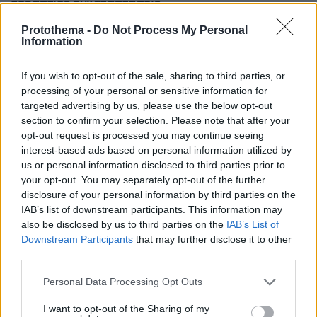
τεράστιες εγκαταστάσεις
Protothema -
Do Not Process My Personal
Information
«Δεν ήταν κοντά στο παιδί και πριν
έναν μήνα το είχε αφήσει ξανά μόνο»
ισχυρίζεται ο ιδιοκτήτης του beach bar
If you wish to opt-out of the sale, sharing to third parties, or
για τον πατέρα του 4χρονου στην
processing of your personal or sensitive information for
Πάρο
targeted advertising by us, please use the below opt-out
section to confirm your selection. Please note that after your
148
10.08.2026, 12:21
opt-out request is processed you may continue seeing
interest-based ads based on personal information utilized by
us or personal information disclosed to third parties prior to
Σεισμός 7,4 Ρίχτερ στην Κολομβία:
your opt-out. You may separately opt-out of the further
Τραυματίες και ζημιές σε κτίρια,
disclosure of your personal information by third parties on the
έντρομος ο κόσμος βγήκε στους
δρόμους, δείτε βίντεο
IAB’s list of downstream participants. This information may
also be disclosed by us to third parties on the
IAB’s List of
13
10.08.2026, 16:14
Downstream Participants
that may further disclose it to other
third parties.
Loaded
:
100.00%
Please note that this website/app uses one or more Google
Personal Data Processing Opt Outs
Τη Υπερμάχω: Η νύχτα του Αυγούστου
services and may gather and store information including but
πριν από 1.400 χρόνια, που γέννησε
not limited to your visit or usage behaviour. You may click to
I want to opt-out of the Sharing of my