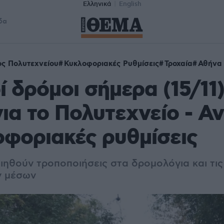
Ελληνικά
English
δα
ος Πολυτεχνείου
Κυκλοφοριακές Ρυθμίσεις
Τροχαία
Αθήνα
ί δρόμοι σήμερα (15/11
ια το Πολυτεχνείο - Α
οφοριακές ρυθμίσεις
ηθούν τροποποιήσεις στα δρομολόγια και τις
ν μέσων