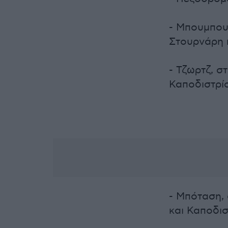
- Μπουμπουλ
Στουρνάρη 
- Τζωρτζ, σ
Καποδιστρίο
- Μπόταση,
και Καποδισ