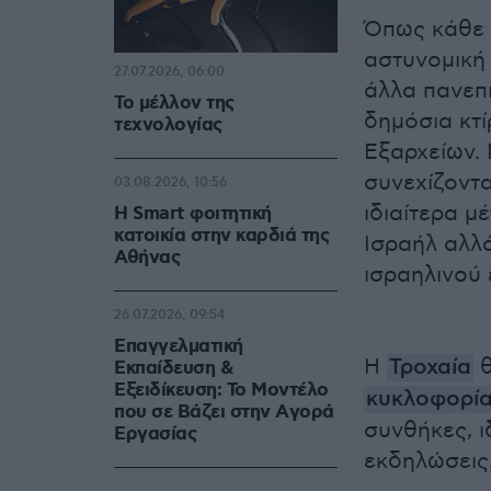
Όπως κάθε χ
αστυνομική
27.07.2026, 06:00
άλλα πανεπ
Το μέλλον της
δημόσια κτί
τεχνολογίας
Εξαρχείων.
συνεχίζοντ
03.08.2026, 10:56
ιδιαίτερα μ
Η Smart φοιτητική
κατοικία στην καρδιά της
Ισραήλ αλλά
Αθήνας
ισραηλινού
26.07.2026, 09:54
Επαγγελματική
H
Τροχαία
θ
Εκπαίδευση &
Εξειδίκευση: Το Mοντέλο
κυκλοφορί
που σε Bάζει στην Aγορά
συνθήκες, ι
Eργασίας
εκδηλώσεις