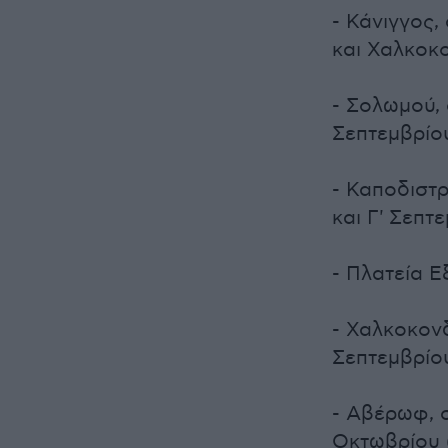
- Κάνιγγος
και Χαλκοκ
- Σολωμού, 
Σεπτεμβρίου
- Καποδιστ
και Γ' Σεπτ
- Πλατεία Ε
- Χαλκοκονδ
Σεπτεμβρίου
- Αβέρωφ, 
Οκτωβρίου 