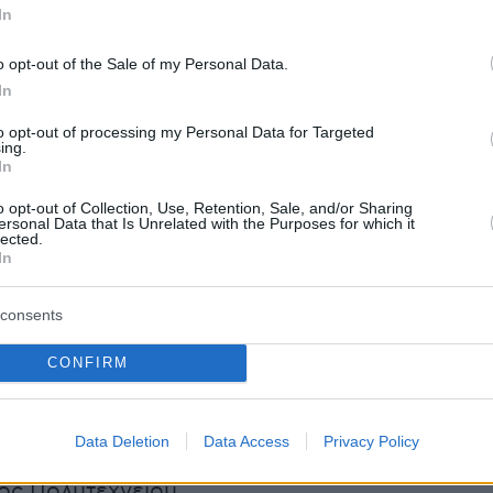
μενες κυκλοφοριακές συνθήκες, από τις 6 το
In
ρασκευής 15-11-2024 έως τις 6 το πρωί της
-11-2024, ως εξής:
o opt-out of the Sale of my Personal Data.
In
, στο τμήμα της μεταξύ της Πλ. Εξαρχείων και
to opt-out of processing my Personal Data for Targeted
ing.
 Σεπτεμβρίου.
In
o opt-out of Collection, Use, Retention, Sale, and/or Sharing
βρίου (Πατησίων), στο τμήμα της μεταξύ των
ersonal Data that Is Unrelated with the Purposes for which it
lected.
κτώνος και Ελ. Βενιζέλου (Πανεπιστημίου) κα
In
ύματα κυκλοφορίας, καθώς και στις καθέτους
ι την πρώτη παράλληλη οδό.
consents
CONFIRM
ος Τοσίτσα.
Data Deletion
Data Access
Privacy Policy
ος Πολυτεχνείου.