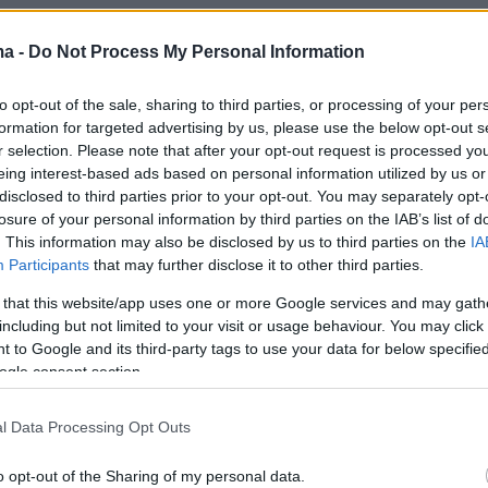
φωνα με πληροφορίες, σήμερα θα
ma -
Do Not Process My Personal Information
ιηθεί ακόμα μία σχετική σύσκεψη στο
Προστασίας του Πολίτη, όπου αναμένεται να
to opt-out of the sale, sharing to third parties, or processing of your per
ηθούν τα μέτρα.
formation for targeted advertising by us, please use the below opt-out s
r selection. Please note that after your opt-out request is processed y
eing interest-based ads based on personal information utilized by us or
κοίνωσε τις κυκλοφοριακές ρυθμίσεις που θα
disclosed to third parties prior to your opt-out. You may separately opt-
ν στο κέντρο της Αθήνας από σήμερα (15/11)
losure of your personal information by third parties on the IAB’s list of
 Δευτέρα.
. This information may also be disclosed by us to third parties on the
IA
Participants
that may further disclose it to other third parties.
ι κυκλοφοριακές ρυθμίσεις:
 that this website/app uses one or more Google services and may gath
including but not limited to your visit or usage behaviour. You may click 
 to Google and its third-party tags to use your data for below specifi
ogle consent section.
ση της στάσης και στάθμευσης, καθώς και
 κυκλοφορίας των οχημάτων, οι οποίες θα
l Data Processing Opt Outs
ιηθούν σταδιακά και ανάλογα με τις
o opt-out of the Sharing of my personal data.