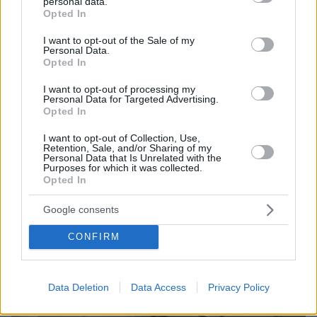
personal data.
grant or deny consent to Google and its third-party tags to
Opted In
use your data for below specified purposes in below Google
consent section.
I want to opt-out of the Sale of my
Personal Data.
23
16.11.2025, 11:58
Opted In
Αντιπροσωπεία του ΚΚΕ και της ΚΝΕ κατέθεσε στεφάνι
στο Πολυτεχνείο - «Τιμάμε τον ηρωικό ξεσηκωμό»
I want to opt-out of processing my
Personal Data for Targeted Advertising.
Τι δήλωσαν το μέλος του Πολιτικού Γραφείου της
Opted In
Κεντρικής Επιτροπής του ΚΚΕ Δημήτρης
Αρβανιτάκης και το μέλος του Γραφείου του ΚΣ της
I want to opt-out of Collection, Use,
Retention, Sale, and/or Sharing of my
ΚΝΕ Βαγγέλη Μαγνήσαλη
Personal Data that Is Unrelated with the
Purposes for which it was collected.
Opted In
Google consents
CONFIRM
Data Deletion
Data Access
Privacy Policy