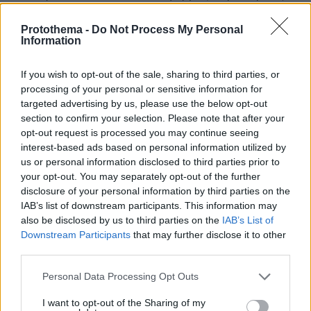
τροποποιήσεις δρομολογίων και αφετηριών σε όλο το
κέντρο της Αθήνας
Protothema -
Do Not Process My Personal
Information
If you wish to opt-out of the sale, sharing to third parties, or
processing of your personal or sensitive information for
targeted advertising by us, please use the below opt-out
section to confirm your selection. Please note that after your
opt-out request is processed you may continue seeing
interest-based ads based on personal information utilized by
us or personal information disclosed to third parties prior to
your opt-out. You may separately opt-out of the further
disclosure of your personal information by third parties on the
IAB’s list of downstream participants. This information may
also be disclosed by us to third parties on the
IAB’s List of
Downstream Participants
that may further disclose it to other
third parties.
Please note that this website/app uses one or more Google
Personal Data Processing Opt Outs
services and may gather and store information including but
not limited to your visit or usage behaviour. You may click to
I want to opt-out of the Sharing of my