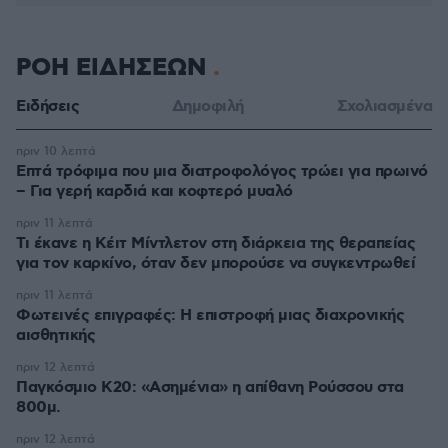
ΡΟΗ ΕΙΔΗΣΕΩΝ
Ειδήσεις
Δημοφιλή
Σχολιασμένα
πριν 10 λεπτά
Επτά τρόφιμα που μια διατροφολόγος τρώει για πρωινό
– Για γερή καρδιά και κοφτερό μυαλό
πριν 11 λεπτά
Τι έκανε η Κέιτ Μίντλετον στη διάρκεια της θεραπείας
για τον καρκίνο, όταν δεν μπορούσε να συγκεντρωθεί
πριν 11 λεπτά
Φωτεινές επιγραφές: Η επιστροφή μιας διαχρονικής
αισθητικής
πριν 12 λεπτά
Παγκόσμιο Κ20: «Ασημένια» η απίθανη Ρούσσου στα
800μ.
πριν 12 λεπτά