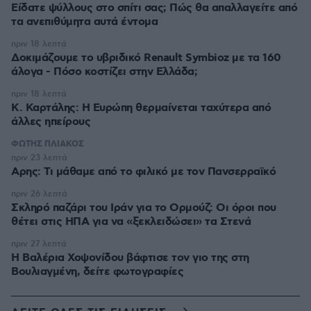
Είδατε ψύλλους στο σπίτι σας; Πώς θα απαλλαγείτε από
τα ανεπιθύμητα αυτά έντομα
πριν 18 λεπτά
Δοκιμάζουμε το υβριδικό Renault Symbioz με τα 160
άλογα - Πόσο κοστίζει στην Ελλάδα;
πριν 18 λεπτά
Κ. Καρτάλης: Η Ευρώπη θερμαίνεται ταχύτερα από
άλλες ηπείρους
ΦΩΤΗΣ ΠΛΙΑΚΟΣ
πριν 23 λεπτά
Αρης: Τι μάθαμε από το φιλικό με τον Πανσερραϊκό
πριν 26 λεπτά
Σκληρό παζάρι του Ιράν για το Ορμούζ: Οι όροι που
θέτει στις ΗΠΑ για να «ξεκλειδώσει» τα Στενά
πριν 27 λεπτά
Η Βαλέρια Χοψονίδου βάφτισε τον γιο της στη
Βουλιαγμένη, δείτε φωτογραφίες