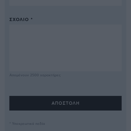
ΣΧΌΛΙΟ *
Απομένουν
2500
χαρακτήρες
* Υποχρεωτικά πεδία