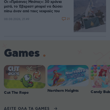
Οι «Πράσινες Μπότες»: 30 χρόνια
μετά, το Έβερεστ μπορεί να δώσει
πίσω έναν από τους νεκρούς του
21
08.08.2026, 21:49
Games
Northern Heights
Candy Bub
Cut The Rope
ΔΕΙΤΕ ΟΛΑ ΤΑ GAMES