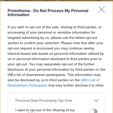
Protothema -
Do Not Process My Personal
Information
If you wish to opt-out of the sale, sharing to third parties, or
processing of your personal or sensitive information for
targeted advertising by us, please use the below opt-out
section to confirm your selection. Please note that after your
opt-out request is processed you may continue seeing
interest-based ads based on personal information utilized by
us or personal information disclosed to third parties prior to
your opt-out. You may separately opt-out of the further
disclosure of your personal information by third parties on the
IAB’s list of downstream participants. This information may
also be disclosed by us to third parties on the
IAB’s List of
Downstream Participants
that may further disclose it to other
08.08.2026, 18:48
third parties.
Εγκαταλείπει το κόμμα Καρυστιανού και ο
επιχειρηματίας Νίκος Μπρουτζάκης: Καταγγέλλει
Please note that this website/app uses one or more Google
Personal Data Processing Opt Outs
κλειστή κάστα, «λένε προδότες και πληρωμένους
services and may gather and store information including but
όσους αποχωρούν»
not limited to your visit or usage behaviour. You may click to
I want to opt-out of the Sharing of my