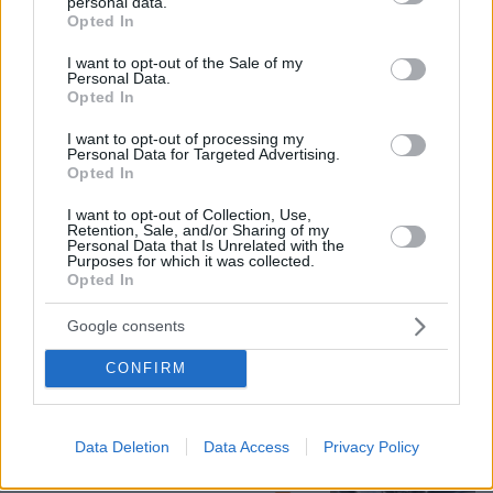
personal data.
grant or deny consent to Google and its third-party tags to
Opted In
use your data for below specified purposes in below Google
Βασιλική κηδεία προβλέπεται για τον
consent section.
πρίγκιπα Άντριου όταν πεθάνει παρά
I want to opt-out of the Sale of my
Personal Data.
την αποκαθήλωσή του, αντιδράσεις
Opted In
για το «μυστικό σχέδιο»
I want to opt-out of processing my
3
09.08.2026, 08:01
Personal Data for Targeted Advertising.
Opted In
I want to opt-out of Collection, Use,
Retention, Sale, and/or Sharing of my
Μυστήριο 3.500 ετών στη Σαντορίνη:
Personal Data that Is Unrelated with the
Ο 15χρονος που δεν πρόλαβε να
Purposes for which it was collected.
ξεφύγει από το τσουνάμι μπορεί ν'
Opted In
αλλάξει τη χρονολογία της μεγάλης
έκρηξης
Google consents
74
08.08.2026, 18:08
CONFIRM
Πινακίδες κυκλοφορίας με λίγα κλικ: Τι
αλλάζει σε παραγγελία, πληρωμή και
Data Deletion
Data Access
Privacy Policy
έκδοση