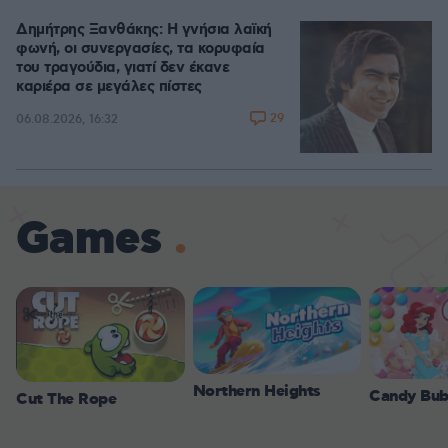
Δημήτρης Ξανθάκης: Η γνήσια λαϊκή
φωνή, οι συνεργασίες, τα κορυφαία
του τραγούδια, γιατί δεν έκανε
καριέρα σε μεγάλες πίστες
29
06.08.2026, 16:32
Games
Northern Heights
Candy Bub
Cut The Rope