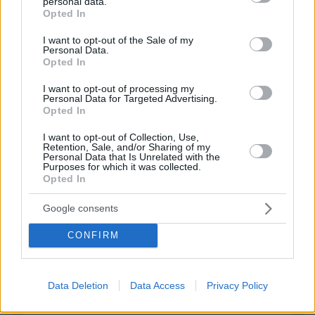
personal data.
grant or deny consent to Google and its third-party tags to
Opted In
use your data for below specified purposes in below Google
ΣΧΟΛΙΑ
consent section.
I want to opt-out of the Sale of my
Personal Data.
ΠΡΟΣΘΗΚΗ ΣΧΟΛΙΟΥ
Opted In
I want to opt-out of processing my
Personal Data for Targeted Advertising.
ΠΡΟΣΘΗΚΗ ΣΧΟΛΙΟΥ
Opted In
I want to opt-out of Collection, Use,
ΌΝΟΜΑ *
Retention, Sale, and/or Sharing of my
Personal Data that Is Unrelated with the
Purposes for which it was collected.
Opted In
Google consents
EMAIL
CONFIRM
Data Deletion
Data Access
Privacy Policy
ΣΧΌΛΙΟ *