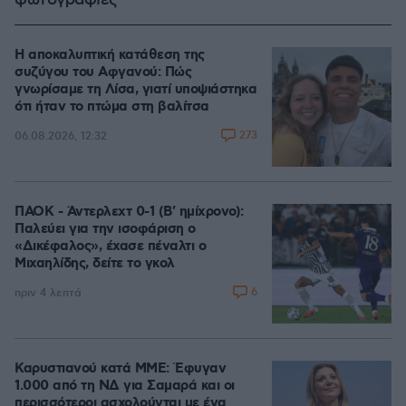
φωτογραφίες
Η αποκαλυπτική κατάθεση της
συζύγου του Αφγανού: Πώς
γνωρίσαμε τη Λίσα, γιατί υποψιάστηκα
ότι ήταν το πτώμα στη βαλίτσα
273
06.08.2026, 12:32
ΠΑΟΚ - Άντερλεχτ 0-1 (Β' ημίχρονο):
Παλεύει για την ισοφάριση ο
«Δικέφαλος», έχασε πέναλτι ο
Μιχαηλίδης, δείτε το γκολ
6
πριν 4 λεπτά
Καρυστιανού κατά ΜΜΕ: Έφυγαν
1.000 από τη ΝΔ για Σαμαρά και οι
περισσότεροι ασχολούνται με ένα