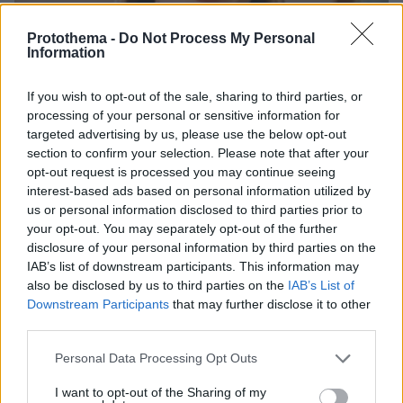
Protothema -
Do Not Process My Personal
Information
If you wish to opt-out of the sale, sharing to third parties, or
processing of your personal or sensitive information for
targeted advertising by us, please use the below opt-out
section to confirm your selection. Please note that after your
opt-out request is processed you may continue seeing
interest-based ads based on personal information utilized by
us or personal information disclosed to third parties prior to
30.07.2026, 09:33
your opt-out. You may separately opt-out of the further
Το DEI College παρουσιάζει τη Sophia. Την πρώτη 24/7
disclosure of your personal information by third parties on the
βοηθό AI που αλλάζει τον τρόπο με τον οποίο μαθαίνουν οι
IAB’s list of downstream participants. This information may
φοιτητές
also be disclosed by us to third parties on the
IAB’s List of
Downstream Participants
that may further disclose it to other
03.08.2026, 10:56
third parties.
Η Smart φοιτητική κατοικία στην καρδιά της Αθήνας
Please note that this website/app uses one or more Google
Personal Data Processing Opt Outs
services and may gather and store information including but
29.07.2026, 09:39
not limited to your visit or usage behaviour. You may click to
I want to opt-out of the Sharing of my
Διασκεδάζουμε υπεύθυνα, επιστρέφουμε με ασφάλεια