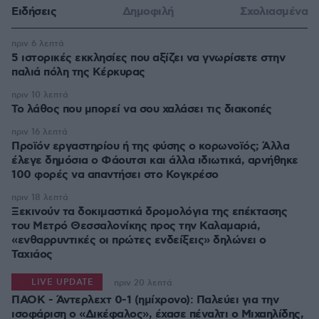
Ειδήσεις
Δημοφιλή
Σχολιασμένα
πριν 6 λεπτά
5 ιστορικές εκκλησίες που αξίζει να γνωρίσετε στην
παλιά πόλη της Κέρκυρας
πριν 10 λεπτά
Το λάθος που μπορεί να σου χαλάσει τις διακοπές
πριν 16 λεπτά
Προϊόν εργαστηρίου ή της φύσης ο κορωνοϊός; Άλλα
έλεγε δημόσια ο Φάουτσι και άλλα ιδιωτικά, αρνήθηκε
100 φορές να απαντήσει στο Κογκρέσο
πριν 18 λεπτά
Ξεκινούν τα δοκιμαστικά δρομολόγια της επέκτασης
του Μετρό Θεσσαλονίκης προς την Καλαμαριά,
«ενθαρρυντικές οι πρώτες ενδείξεις» δηλώνει ο
Ταχιάος
LIVE UPDATE
πριν 20 λεπτά
ΠΑΟΚ - Άντερλεχτ 0-1 (ημίχρονο): Παλεύει για την
ισοφάριση ο «Δικέφαλος», έχασε πέναλτι ο Μιχαηλίδης,