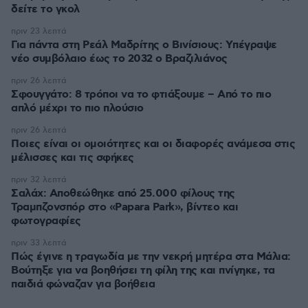
πριν 23 λεπτά
Για πάντα στη Ρεάλ Μαδρίτης ο Βινίσιους: Yπέγραψε
νέο συμβόλαιο έως το 2032 ο Βραζιλιάνος
πριν 26 λεπτά
Σφουγγάτο: 8 τρόποι να το φτιάξουμε – Από το πιο
απλό μέχρι το πιο πλούσιο
πριν 26 λεπτά
Ποιες είναι οι ομοιότητες και οι διαφορές ανάμεσα στις
μέλισσες και τις σφήκες
πριν 32 λεπτά
Σαλάχ: Αποθεώθηκε από 25.000 φίλους της
Τραμπζονσπόρ στο «Papara Park», βίντεο και
φωτογραφίες
πριν 33 λεπτά
Πώς έγινε η τραγωδία με την νεκρή μητέρα στα Μάλια:
Βούτηξε για να βοηθήσει τη φίλη της και πνίγηκε, τα
παιδιά φώναζαν για βοήθεια