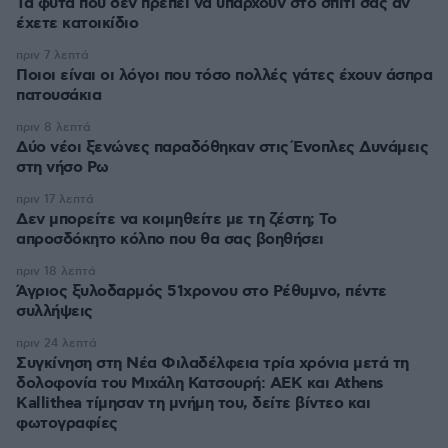
Τα φυτά που δεν πρέπει να υπάρχουν στο σπίτι σας αν
έχετε κατοικίδιο
πριν 7 λεπτά
Ποιοι είναι οι λόγοι που τόσο πολλές γάτες έχουν άσπρα
πατουσάκια
πριν 8 λεπτά
Δύο νέοι ξενώνες παραδόθηκαν στις Ένοπλες Δυνάμεις
στη νήσο Ρω
πριν 17 λεπτά
Δεν μπορείτε να κοιμηθείτε με τη ζέστη; Το
απροσδόκητο κόλπο που θα σας βοηθήσει
πριν 18 λεπτά
Άγριος ξυλοδαρμός 51χρονου στο Ρέθυμνο, πέντε
συλλήψεις
πριν 24 λεπτά
Συγκίνηση στη Νέα Φιλαδέλφεια τρία χρόνια μετά τη
δολοφονία του Μιχάλη Κατσουρή: ΑΕΚ και Athens
Kallithea τίμησαν τη μνήμη του, δείτε βίντεο και
φωτογραφίες