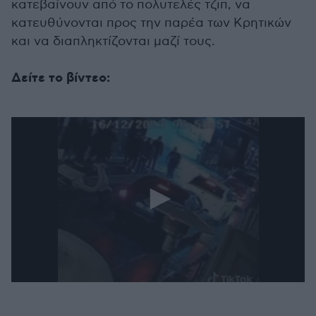
κατεβαίνουν από το πολυτελές τζιπ, να
κατευθύνονται προς την παρέα των Κρητικών
και να διαπληκτίζονται μαζί τους.
Δείτε το βίντεο:
0
seconds
of