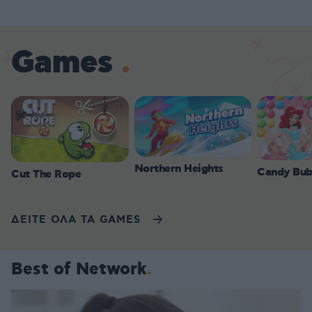
Games
Northern Heights
Candy Bub
Cut The Rope
ΔΕΙΤΕ ΟΛΑ ΤΑ GAMES
Best of Network