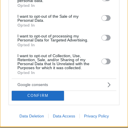
personal data.
grant or deny consent to Google and its third-party tags to
Opted In
use your data for below specified purposes in below Google
consent section.
I want to opt-out of the Sale of my
Personal Data.
Opted In
I want to opt-out of processing my
Personal Data for Targeted Advertising.
Opted In
I want to opt-out of Collection, Use,
Retention, Sale, and/or Sharing of my
Personal Data that Is Unrelated with the
Purposes for which it was collected.
Opted In
Google consents
CONFIRM
Data Deletion
Data Access
Privacy Policy
03.08.2026, 11:06
Κάτι αλλάζει στον χάρτη της πανεπιστημιακής εκπαίδευσης