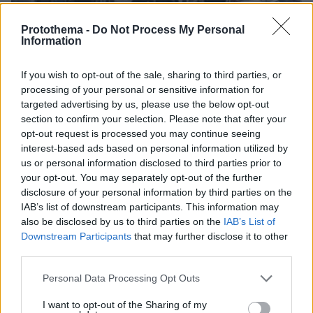
Protothema -
Do Not Process My Personal
Information
If you wish to opt-out of the sale, sharing to third parties, or
processing of your personal or sensitive information for
targeted advertising by us, please use the below opt-out
section to confirm your selection. Please note that after your
opt-out request is processed you may continue seeing
interest-based ads based on personal information utilized by
us or personal information disclosed to third parties prior to
your opt-out. You may separately opt-out of the further
disclosure of your personal information by third parties on the
IAB’s list of downstream participants. This information may
16.12.2023, 19:06
also be disclosed by us to third parties on the
IAB’s List of
«Ξεσκονίζουν» τις κάμερες για τους πυροβολισμούς στο
Downstream Participants
that may further disclose it to other
Γκάζι - Έχει καταγραφεί η πορεία του ανθρακί τζιπ
third parties.
Please note that this website/app uses one or more Google
Personal Data Processing Opt Outs
Thema Insights
services and may gather and store information including but
not limited to your visit or usage behaviour. You may click to
I want to opt-out of the Sharing of my