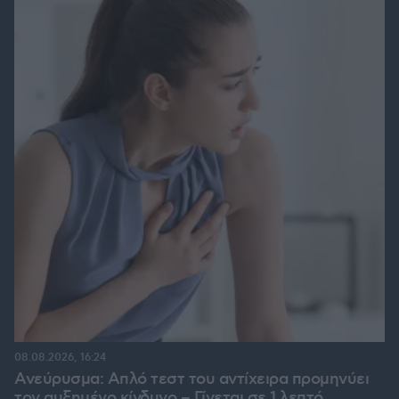
08.08.2026, 16:24
Ανεύρυσμα: Απλό τεστ του αντίχειρα προμηνύει
τον αυξημένο κίνδυνο – Γίνεται σε 1 λεπτό