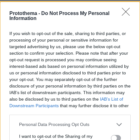
Protothema -
Do Not Process My Personal
Information
If you wish to opt-out of the sale, sharing to third parties, or
processing of your personal or sensitive information for
targeted advertising by us, please use the below opt-out
section to confirm your selection. Please note that after your
opt-out request is processed you may continue seeing
interest-based ads based on personal information utilized by
us or personal information disclosed to third parties prior to
your opt-out. You may separately opt-out of the further
disclosure of your personal information by third parties on the
IAB’s list of downstream participants. This information may
also be disclosed by us to third parties on the
IAB’s List of
Downstream Participants
that may further disclose it to other
third parties.
Please note that this website/app uses one or more Google
Personal Data Processing Opt Outs
services and may gather and store information including but
not limited to your visit or usage behaviour. You may click to
I want to opt-out of the Sharing of my
252
23.10.2025, 13:36