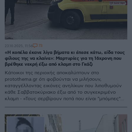
73
23.10.2025, 11:56
«Η κοπέλα έκανε λίγα βήματα κι έπεσε κάτω, είδα τους
φίλους της να κλαίνε»: Μαρτυρίες για τη 16χρονη που
βρέθηκε νεκρή έξω από κλαμπ στο Γκάζι
Κάτοικοι της περιοχής αποκαλύπτουν στο
protothema.gr ότι φοβούνται να μιλήσουν,
καταγγέλλοντας εικόνες ανηλίκων που λιποθυμούν
κάθε Σαββατοκύριακο έξω από το συγκεκριμένο
κλαμπ - «Τους σερβίρουν ποτά που είναι "μπόμπες"
και βλέπεις παιδιά 14 και 15 ετών να πέφτουν
λιποθυμά έξω από το κλαμπ»