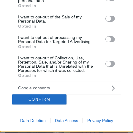
personal data.
grant or deny consent to Google and its third-party tags to
Από πνευμονικό οίδημα ο θάνατος της 16χρονης στο
Opted In
use your data for below specified purposes in below Google
Γκάζι - Αναμένονται οι τοξικολογικές εξετάσεις
consent section.
I want to opt-out of the Sale of my
Το κορίτσι είχε βγει το βράδυ του Σαββάτου σε
Personal Data.
Opted In
κλαμπ στο Γκάζι όταν κάποια στιγμή βγήκε έξω και
σύμφωνα με μαρτυρίες κατέρρευσε
I want to opt-out of processing my
Personal Data for Targeted Advertising.
Opted In
I want to opt-out of Collection, Use,
Retention, Sale, and/or Sharing of my
Personal Data that Is Unrelated with the
Purposes for which it was collected.
Opted In
Google consents
CONFIRM
Data Deletion
Data Access
Privacy Policy