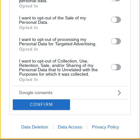
personal data.
grant or deny consent to Google and its third-party tags to
Opted In
use your data for below specified purposes in below Google
consent section.
I want to opt-out of the Sale of my
Personal Data.
Opted In
I want to opt-out of processing my
Personal Data for Targeted Advertising.
Opted In
I want to opt-out of Collection, Use,
Retention, Sale, and/or Sharing of my
Personal Data that Is Unrelated with the
Purposes for which it was collected.
Opted In
Google consents
CONFIRM
27.07.2026, 06:00
Το μέλλον της τεχνολογίας
Data Deletion
Data Access
Privacy Policy
03.08.2026, 10:56
Η Smart φοιτητική κατοικία στην καρδιά της Αθήνας