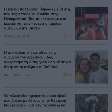
Η Ιουλία Καλλιμάνη θύμωσε με θεατή
που της πέταξε λουλούδια στην
Ηγουμενίτσα: Του τα επέστρεψε στο
κεφάλι και είπε «εσένα σ' αρέσει
αυτό...», δείτε βίντεο
57
07.08.2026, 06:39
Η αποκαλυπτική κατάθεση της
συζύγου του Αφγανού: Πώς
γνωρίσαμε τη Λίσα, γιατί υποψιάστηκα
ότι ήταν το πτώμα στη βαλίτσα
311
06.08.2026, 12:32
Οι τελευταίες ημέρες του κουταβιού
που ζούσε με λύκους στην Κεντρική
Μακεδονία - Γιατί δεν περισυνελέγη