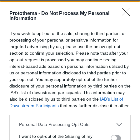
Τραγωδία στην Άρτα: Μαζί στην κηδεία οι
Protothema -
Do Not Process My Personal
γονείς του αδικοχαμένου βρέφους - Δύο φορές
Information
συναντήθηκαν σήμερα
If you wish to opt-out of the sale, sharing to third parties, or
processing of your personal or sensitive information for
protothema.gr στο Google News
Ακολουθήστε το
targeted advertising by us, please use the below opt-out
και μάθετε πρώτοι όλες τις ειδήσεις
section to confirm your selection. Please note that after your
opt-out request is processed you may continue seeing
interest-based ads based on personal information utilized by
Ειδήσεις
Δείτε όλες τις τελευταίες
από την Ελλάδα
us or personal information disclosed to third parties prior to
και τον Κόσμο, τη στιγμή που συμβαίνουν, στο
your opt-out. You may separately opt-out of the further
Protothema.gr
disclosure of your personal information by third parties on the
IAB’s list of downstream participants. This information may
also be disclosed by us to third parties on the
IAB’s List of
Thema Insights
Downstream Participants
that may further disclose it to other
third parties.
Please note that this website/app uses one or more Google
Personal Data Processing Opt Outs
services and may gather and store information including but
not limited to your visit or usage behaviour. You may click to
I want to opt-out of the Sharing of my