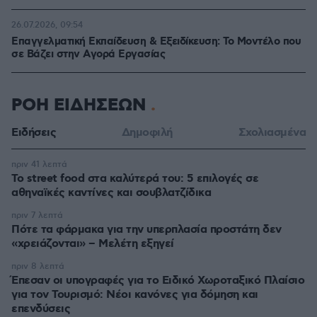
26.07.2026, 09:54
Επαγγελματική Εκπαίδευση & Εξειδίκευση: Το Mοντέλο που
σε Bάζει στην Aγορά Eργασίας
ΡΟΗ ΕΙΔΗΣΕΩΝ
Ειδήσεις
Δημοφιλή
Σχολιασμένα
πριν 41 λεπτά
Το street food στα καλύτερά του: 5 επιλογές σε
αθηναϊκές καντίνες και σουβλατζίδικα
πριν 7 λεπτά
Πότε τα φάρμακα για την υπερπλασία προστάτη δεν
«χρειάζονται» – Μελέτη εξηγεί
πριν 8 λεπτά
Έπεσαν οι υπογραφές για το Ειδικό Χωροταξικό Πλαίσιο
για τον Τουρισμό: Νέοι κανόνες για δόμηση και
επενδύσεις