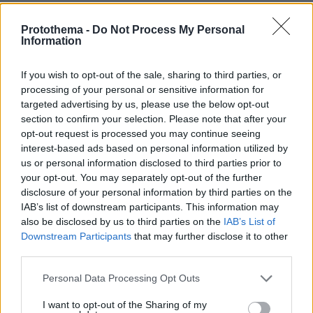
ΑΠΑΝΤΗΣΗ
Protothema -
Do Not Process My Personal
Information
ΦΟΡΤΩΣΗ ΠΕΡΙΣΣΟΤΕΡΩΝ ΣΧΟΛΙΩΝ
If you wish to opt-out of the sale, sharing to third parties, or
processing of your personal or sensitive information for
targeted advertising by us, please use the below opt-out
ΠΡΟΣΘΗΚΗ ΣΧΟΛΙΟΥ
section to confirm your selection. Please note that after your
opt-out request is processed you may continue seeing
interest-based ads based on personal information utilized by
ΌΝΟΜΑ *
us or personal information disclosed to third parties prior to
your opt-out. You may separately opt-out of the further
disclosure of your personal information by third parties on the
IAB’s list of downstream participants. This information may
also be disclosed by us to third parties on the
IAB’s List of
EMAIL
Downstream Participants
that may further disclose it to other
third parties.
Please note that this website/app uses one or more Google
Personal Data Processing Opt Outs
services and may gather and store information including but
not limited to your visit or usage behaviour. You may click to
I want to opt-out of the Sharing of my