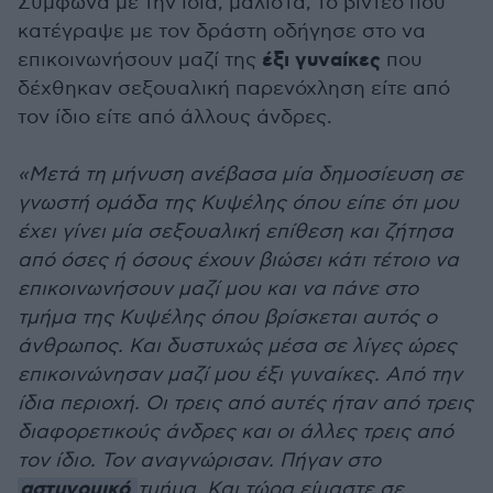
Σύμφωνα με την ίδια, μάλιστα, το βίντεο που
κατέγραψε με τον δράστη οδήγησε στο να
έξι γυναίκες
επικοινωνήσουν μαζί της
που
δέχθηκαν σεξουαλική παρενόχληση είτε από
τον ίδιο είτε από άλλους άνδρες.
«Μετά τη μήνυση ανέβασα μία δημοσίευση σε
γνωστή ομάδα της Κυψέλης όπου είπε ότι μου
έχει γίνει μία σεξουαλική επίθεση και ζήτησα
από όσες ή όσους έχουν βιώσει κάτι τέτοιο να
επικοινωνήσουν μαζί μου και να πάνε στο
τμήμα της Κυψέλης όπου βρίσκεται αυτός ο
άνθρωπος. Και δυστυχώς μέσα σε λίγες ώρες
επικοινώνησαν μαζί μου έξι γυναίκες. Από την
ίδια περιοχή. Οι τρεις από αυτές ήταν από τρεις
διαφορετικούς άνδρες και οι άλλες τρεις από
τον ίδιο. Τον αναγνώρισαν. Πήγαν στο
αστυνομικό
τμήμα. Και τώρα είμαστε σε