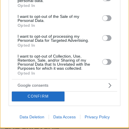
ΣΧΌΛΙΟ *
personal data.
grant or deny consent to Google and its third-party tags to
Opted In
use your data for below specified purposes in below Google
consent section.
I want to opt-out of the Sale of my
Personal Data.
Opted In
I want to opt-out of processing my
Personal Data for Targeted Advertising.
Opted In
Απομένουν
2500
χαρακτήρες
I want to opt-out of Collection, Use,
Retention, Sale, and/or Sharing of my
Personal Data that Is Unrelated with the
Purposes for which it was collected.
Opted In
Google consents
CONFIRM
* Υποχρεωτικά πεδία
Data Deletion
Data Access
Privacy Policy