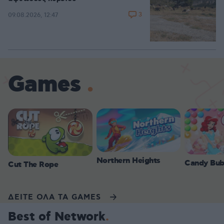
3
09.08.2026, 12:47
Games
Northern Heights
Candy Bub
Cut The Rope
ΔΕΙΤΕ ΟΛΑ ΤΑ GAMES
Best of Network