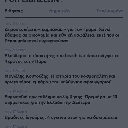
ΡΟΗ ΕΙΔΗΣΕΩΝ
Ειδήσεις
Δημοφιλή
Σχολιασμένα
πριν 5 λεπτά
Δημοσκοπήσεις-«καμπανάκι» για τον Τραμπ: Χάνει
έδαφος σε οικονομία και εθνική ασφάλεια, εκεί που οι
Ρεπουμπλικανοί κυριαρχούσαν
πριν 6 λεπτά
Ελεύθερος ο ιδιοκτήτης του beach bar όπου πνίγηκε ο
4χρονος στην Πάρο
πριν 7 λεπτά
Μανώλης Κουτούζης: Η ιστορία του κοσμοπολίτη και
πρωτοπόρου εμπόρου του καλύμνιου σφουγγαριού
πριν 12 λεπτά
Ευρωπαϊκό πρωτάθλημα κολύμβησης: Πρεμιέρα με 13
συμμετοχές για την Ελλάδα την Δευτέρα
πριν 17 λεπτά
Βραδινές λιγούρες; 4 υγιεινά σνακ για να δοκιμάσετε
πριν 17 λεπτά