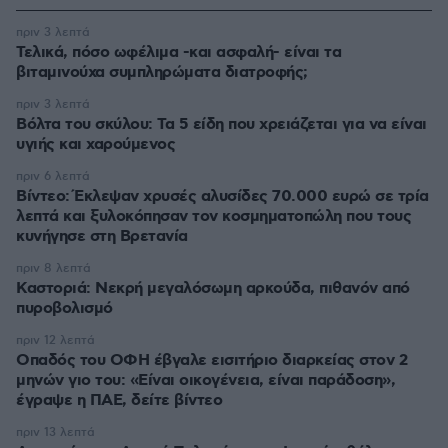
πριν 3 λεπτά
Τελικά, πόσο ωφέλιμα -και ασφαλή- είναι τα
βιταμινούχα συμπληρώματα διατροφής;
πριν 3 λεπτά
Βόλτα του σκύλου: Τα 5 είδη που χρειάζεται για να είναι
υγιής και χαρούμενος
πριν 6 λεπτά
Βίντεο: Έκλεψαν χρυσές αλυσίδες 70.000 ευρώ σε τρία
λεπτά και ξυλοκόπησαν τον κοσμηματοπώλη που τους
κυνήγησε στη Βρετανία
πριν 8 λεπτά
Καστοριά: Νεκρή μεγαλόσωμη αρκούδα, πιθανόν από
πυροβολισμό
πριν 12 λεπτά
Οπαδός του ΟΦΗ έβγαλε εισιτήριο διαρκείας στον 2
μηνών γιο του: «Είναι οικογένεια, είναι παράδοση»,
έγραψε η ΠΑΕ, δείτε βίντεο
πριν 13 λεπτά