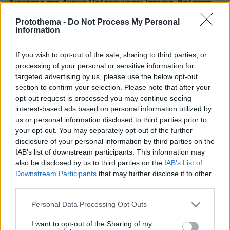
Διακοπές στη Δυτική Πελοπόννησο: Ιστορία, θάλασσα
και καταρράκτες
Protothema -
Do Not Process My Personal
πριν 13 λεπτά
Information
Φωτιά σε χαμηλή βλάστηση στην Ευκαρπία Κιλκίς,
σηκώθηκαν τρία αεροσκάφη
If you wish to opt-out of the sale, sharing to third parties, or
processing of your personal or sensitive information for
πριν 26 λεπτά
Υπερτροφές: Ο Νο1 καρπός που πρέπει όλοι να τρώμε –
targeted advertising by us, please use the below opt-out
Δεν είναι τα αμύγδαλα
section to confirm your selection. Please note that after your
opt-out request is processed you may continue seeing
πριν 28 λεπτά
interest-based ads based on personal information utilized by
Δάκρυσε ο Άντι Μπέρναμ για τον πατέρα του που έχει
us or personal information disclosed to third parties prior to
Αλτσχάιμερ: Η αντίδρασή του όταν τον είδε να
your opt-out. You may separately opt-out of the further
αναλαμβάνει την πρωθυπουργία, δείτε βίντεο
disclosure of your personal information by third parties on the
πριν 33 λεπτά
IAB’s list of downstream participants. This information may
Μουσακάς: Η μπεσαμέλ, τα λαχανικά και το τηγάνισμα
also be disclosed by us to third parties on the
IAB’s List of
της μελιτζάνας, σύμφωνα με τους σεφ
Downstream Participants
that may further disclose it to other
third parties.
ΔΕΙΤΕ ΟΛΕΣ ΤΙΣ ΕΙΔΗΣΕΙΣ
Please note that this website/app uses one or more Google
Personal Data Processing Opt Outs
services and may gather and store information including but
not limited to your visit or usage behaviour. You may click to
I want to opt-out of the Sharing of my