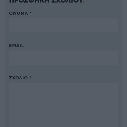
ΠΡΟΣΘΗΚΗ ΣΧΟΛΙΟΥ
ΌΝΟΜΑ *
EMAIL
ΣΧΌΛΙΟ *