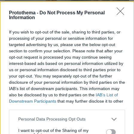
Protothema -
Do Not Process My Personal
Information
If you wish to opt-out of the sale, sharing to third parties, or
processing of your personal or sensitive information for
targeted advertising by us, please use the below opt-out
section to confirm your selection. Please note that after your
opt-out request is processed you may continue seeing
interest-based ads based on personal information utilized by
us or personal information disclosed to third parties prior to
your opt-out. You may separately opt-out of the further
disclosure of your personal information by third parties on the
IAB’s list of downstream participants. This information may
also be disclosed by us to third parties on the
IAB’s List of
Downstream Participants
that may further disclose it to other
third parties.
Please note that this website/app uses one or more Google
06.08.2026, 04:44
Personal Data Processing Opt Outs
services and may gather and store information including but
«Τα παιδιά έχουν μια μικρή ίωση»: Το τελευταίο
not limited to your visit or usage behaviour. You may click to
I want to opt-out of the Sharing of my
μήνυμα της μητέρας στον πρώην σύζυγό της πριν