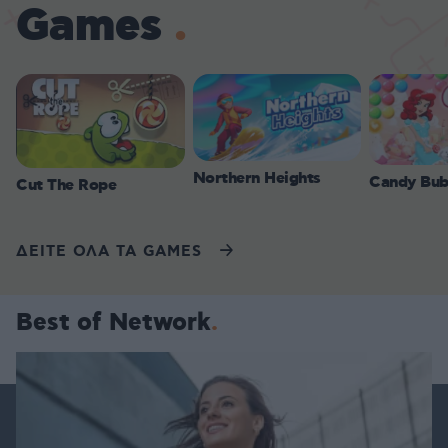
Games
Northern Heights
Candy Bub
Cut The Rope
ΔΕΙΤΕ ΟΛΑ ΤΑ GAMES
Best of Network