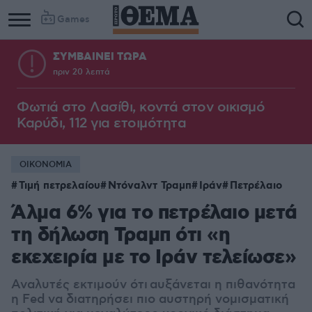
Games
ΣΥΜΒΑΙΝΕΙ ΤΩΡΑ
πριν 20 λεπτά
Φωτιά στο Λασίθι, κοντά στον οικισμό
Καρύδι, 112 για ετοιμότητα
ΟΙΚΟΝΟΜΙΑ
Τιμή πετρελαίου
Ντόναλντ Τραμπ
Ιράν
Πετρέλαιο
Άλμα 6% για το πετρέλαιο μετά
τη δήλωση Τραμπ ότι «η
εκεχειρία με το Ιράν τελείωσε»
Αναλυτές εκτιμούν ότι αυξάνεται η πιθανότητα
η Fed να διατηρήσει πιο αυστηρή νομισματική