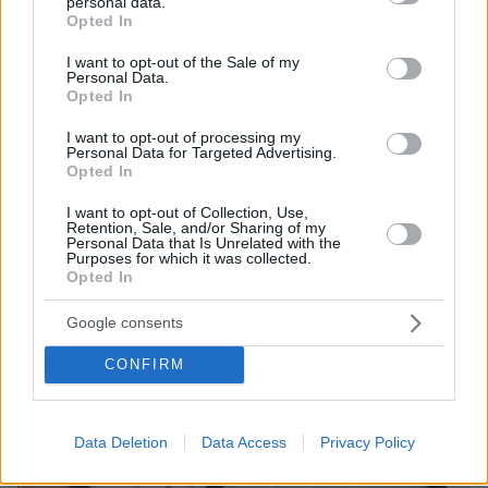
personal data.
grant or deny consent to Google and its third-party tags to
δολοφονήσει τα τέσσερα παιδιά τους
Opted In
use your data for below specified purposes in below Google
consent section.
I want to opt-out of the Sale of my
Personal Data.
Opted In
I want to opt-out of processing my
Personal Data for Targeted Advertising.
Opted In
I want to opt-out of Collection, Use,
Retention, Sale, and/or Sharing of my
Personal Data that Is Unrelated with the
Purposes for which it was collected.
Opted In
Google consents
CONFIRM
Data Deletion
Data Access
Privacy Policy