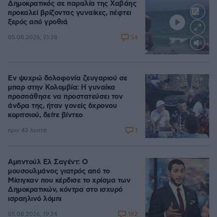
Δημοκρατικός σε παραλία της Χαβάης
προκαλεί βρίζοντας γυναίκες, πέφτει
ξερός από γροθιά
54
05.08.2026, 21:28
Loaded
:
100.00%
Εν ψυχρώ δολοφονία ζευγαριού σε
μπαρ στην Κολομβία: Η γυναίκα
προσπάθησε να προστατεύσει τον
άνδρα της, ήταν γονείς 6χρονου
κοριτσιού, δείτε βίντεο
1
πριν 43 λεπτά
Αμπντούλ Ελ Σαγέντ: Ο
μουσουλμάνος γιατρός από το
Μίσιγκαν που κέρδισε το χρίσμα των
Δημοκρατικών, κόντρα στο ισχυρό
ισραηλινό λόμπι
182
05.08.2026, 19:24