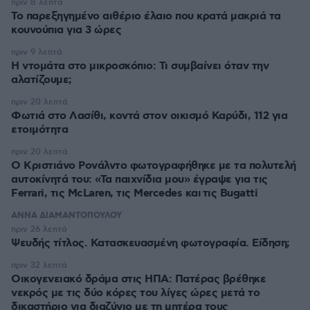
πριν 8 λεπτά
Το παρεξηγημένο αιθέριο έλαιο που κρατά μακριά τα
κουνούπια για 3 ώρες
πριν 9 λεπτά
Η ντομάτα στο μικροσκόπιο: Τι συμβαίνει όταν την
αλατίζουμε;
πριν 20 λεπτά
Φωτιά στο Λασίθι, κοντά στον οικισμό Καρύδι, 112 για
ετοιμότητα
πριν 20 λεπτά
Ο Κριστιάνο Ρονάλντο φωτογραφήθηκε με τα πολυτελή
αυτοκίνητά του: «Τα παιχνίδια μου» έγραψε για τις
Ferrari, τις McLaren, τις Mercedes και τις Bugatti
ΑΝΝΑ ΔΙΑΜΑΝΤΟΠΟΥΛΟΥ
πριν 26 λεπτά
Ψευδής τίτλος. Κατασκευασμένη φωτογραφία. Είδηση;
πριν 32 λεπτά
Οικογενειακό δράμα στις ΗΠΑ: Πατέρας βρέθηκε
νεκρός με τις δύο κόρες του λίγες ώρες μετά το
δικαστήριο για διαζύγιο με τη μητέρα τους