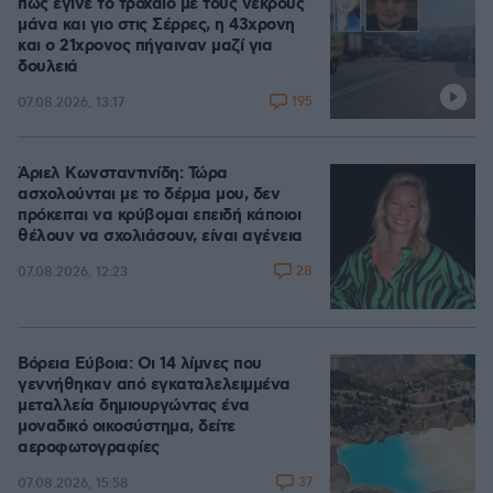
πώς έγινε το τροχαίο με τους νεκρούς
μάνα και γιο στις Σέρρες, η 43χρονη
και ο 21χρονος πήγαιναν μαζί για
δουλειά
195
07.08.2026, 13:17
Άριελ Κωνσταντινίδη: Τώρα
ασχολούνται με το δέρμα μου, δεν
πρόκειται να κρύβομαι επειδή κάποιοι
θέλουν να σχολιάσουν, είναι αγένεια
28
07.08.2026, 12:23
Βόρεια Εύβοια: Οι 14 λίμνες που
γεννήθηκαν από εγκαταλελειμμένα
μεταλλεία δημιουργώντας ένα
μοναδικό οικοσύστημα, δείτε
αεροφωτογραφίες
37
07.08.2026, 15:58