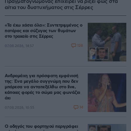
Πραγματογνώμονας επιχειρεί να ρίξει φως στα
αίτια του δυστυχήματος στις Σέρρες
«Τα έχω χάσει όλα»: Συντετριμμένος ο
πατέρας και σύζυγος των θυμάτων
στο τροχαίο στις Σέρρες
128
07.08.2026, 14:57
Ανδρομάχη για πρόσφατη εμφάνισή
της: Ένα μεγάλο συγγνώμη που δεν
μπόρεσα να ανταπεξέλθω στο live,
κάποιες φορές το σώμα μας φωνάζει
όχι
14
07.08.2026, 10:55
Ο οδηγός του φορτηγού περιγράφει