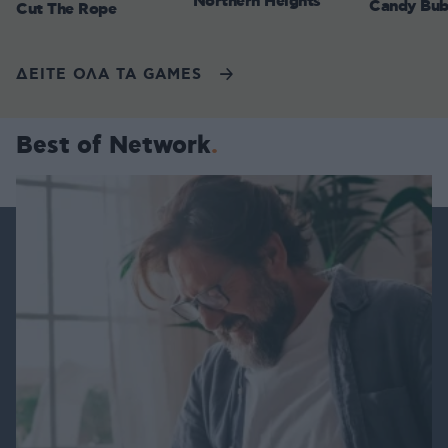
Northern Heights
Candy Bub
Cut The Rope
ΔΕΙΤΕ ΟΛΑ ΤΑ GAMES
Best of Network