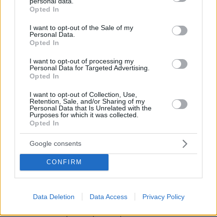
personal data.
grant or deny consent to Google and its third-party tags to
Opted In
αντιστοίχως, με ισχύ από τις 17 Ιουνίου 2026.
use your data for below specified purposes in below Google
consent section.
I want to opt-out of the Sale of my
Personal Data.
Πρόγραμμα αγοράς στοιχείων ενεργητικού
Opted In
(APP) και έκτακτο πρόγραμμα αγοράς
στοιχείων ενεργητικού λόγω πανδημίας (PEPP)
I want to opt-out of processing my
Personal Data for Targeted Advertising.
Τα χαρτοφυλάκια APP και PEPP μειώνονται με
Opted In
μετρημένο και προβλέψιμο ρυθμό, καθώς το
I want to opt-out of Collection, Use,
Ευρωσύστημα δεν επανεπενδύει πλέον τα
Retention, Sale, and/or Sharing of my
Personal Data that Is Unrelated with the
ποσά από την εξόφληση τίτλων κατά τη λήξη
Purposes for which it was collected.
Opted In
τους.
Google consents
Το Διοικητικό Συμβούλιο είναι έτοιμο να
προσαρμόσει όλα τα μέσα που έχει στη
CONFIRM
διάθεσή του εντός των ορίων της εντολής που
του έχει ανατεθεί, προκειμένου να διασφαλίσει
Data Deletion
Data Access
Privacy Policy
ότι ο πληθωρισμός θα σταθεροποιηθεί στον
στόχο του 2% μεσοπρόθεσμα και να