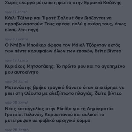
Χωρίς ενεργό μέτωπο η φωτιά στην Ερμακιά Κοζάνης
πριν 17 λεπτά
Κάιλι Τζένερ και Τιμοτέ Σαλαμέ δεν βιάζονται να
αρραβωνιαστούν: Τους αρέσει πολύ η σχέση τους, όπως
είναι, λέει πηγή
πριν 18 λεπτά
Ο Ντέβιν Μπούκερ άφησε τον Μάικλ Τζόρνταν εκτός
των πέντε κορυφαίων όλων των εποχών, δείτε βίντεο
πριν 19 λεπτά
Κυριάκος Μητσοτάκης: Το πρώτο μου και το αγαπημένο
μου αυτοκίνητο
πριν 24 λεπτά
Μετανάστης βρήκε τραγικό θάνατο όταν επιχείρησε να
μπει στη Θέουτα με αλεξίπτωτο πλαγιάς, δείτε βίντεο
πριν 25 λεπτά
Νέες καταγγελίες στην Ελπίδα για τη Δημοκρατία:
Γρατσία, Γαλανός, Καρυστιανού και αυλικοί το
μετέτρεψαν σε φοβικό αρχηγικό κόμμα
πριν 28 λεπτά