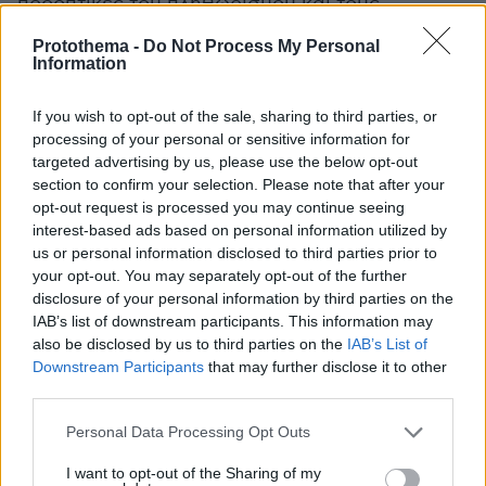
προοπτικές του πληθωρισμού και τους
κινδύνους που τις περιβάλλουν, υπό το πρίσμα
Protothema -
Do Not Process My Personal
των εισερχόμενων οικονομικών και
Information
χρηματοπιστωτικών στοιχείων, καθώς και για τη
δυναμική του υποκείμενου πληθωρισμού και
If you wish to opt-out of the sale, sharing to third parties, or
processing of your personal or sensitive information for
την ένταση με την οποία μεταδίδεται η
targeted advertising by us, please use the below opt-out
νομισματική πολιτική. Το Διοικητικό Συμβούλιο
section to confirm your selection. Please note that after your
δεν δεσμεύεται εκ των προτέρων για
opt-out request is processed you may continue seeing
συγκεκριμένη πορεία των επιτοκίων.
interest-based ads based on personal information utilized by
us or personal information disclosed to third parties prior to
your opt-out. You may separately opt-out of the further
Βασικά επιτόκια της ΕΚΤ
disclosure of your personal information by third parties on the
Το Διοικητικό Συμβούλιο αποφάσισε να
IAB’s list of downstream participants. This information may
αυξήσει τα τρία βασικά επιτόκια της ΕΚΤ κατά
also be disclosed by us to third parties on the
IAB’s List of
Downstream Participants
that may further disclose it to other
25 μονάδες βάσης. Κατά συνέπεια, τα επιτόκια
third parties.
της διευκόλυνσης αποδοχής καταθέσεων, των
πράξεων κύριας αναχρηματοδότησης και της
Please note that this website/app uses one or more Google
Personal Data Processing Opt Outs
services and may gather and store information including but
διευκόλυνσης οριακής χρηματοδότησης θα
not limited to your visit or usage behaviour. You may click to
I want to opt-out of the Sharing of my
αυξηθούν σε 2,25%, 2,40% και 2,65%