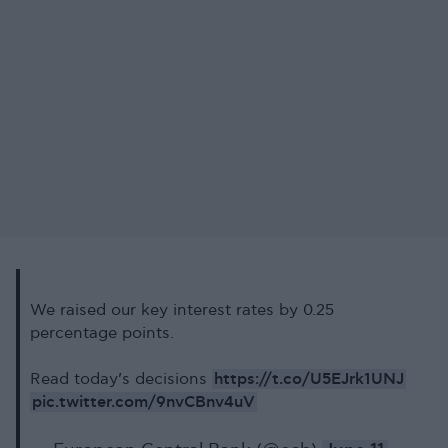
We raised our key interest rates by 0.25
percentage points.
https://t.co/U5EJrk1UNJ
Read today’s decisions
pic.twitter.com/9nvCBnv4uV