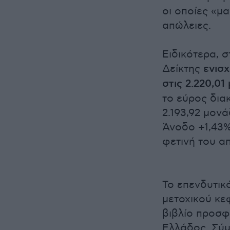
οι οποίες «μ
απώλειες.
Ειδικότερα, σ
Δείκτης
ενισχ
στις 2.220,01
το εύρος δια
2.193,92 μονά
Άνοδο +1,43%
φετινή του α
Το επενδυτικ
μετοχικού κε
βιβλίο προσφ
Ελλάδος. Σύ