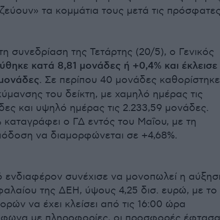
αζεύουν» τα κομμάτια τους μετά τις πρόσφατε
τη συνεδρίαση της Τετάρτης (20/5), ο Γενικός
ύθηκε κατά 8,81 μονάδες ή +0,4% και έκλεισε
 μονάδες
. Σε περίπου 40 μονάδες καθορίστηκε
κύμανσης του δείκτη, με χαμηλό ημέρας τις
δες και υψηλό ημέρας τις 2.233,59 μονάδες.
 καταγράφει ο ΓΔ εντός του Μαΐου, με τη
πόδοση να διαμορφώνεται σε +4,68%.
ό ενδιαφέρον συνέχισε να μονοπωλεί η αύξησ
φαλαίου της ΔΕΗ, ύψους 4,25 δισ. ευρώ, με το
ορών να έχει κλείσει από τις 16:00 ώρα
μφωνα με πληροφορίες, οι προσφορές έφτασ