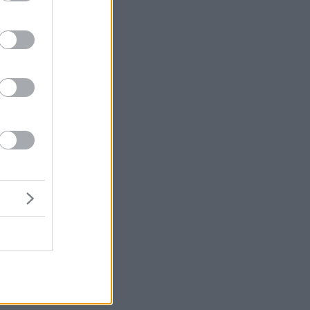
υ
υ.
αι
ν
ν