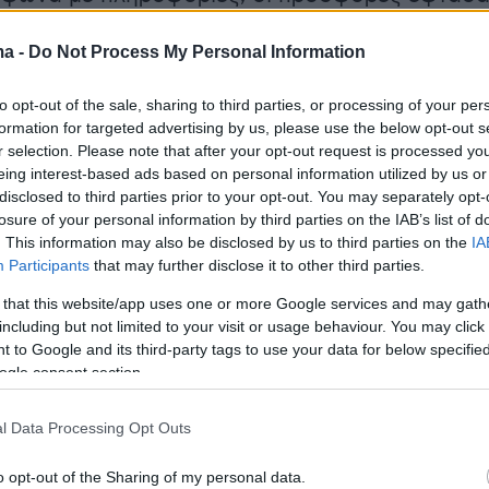
ρώ. Δυναμικό ράλι ανάκαμψης για την
ma -
Do Not Process My Personal Information
η Viohalco και τη Motor Oil, ενώ στη μεσαία
ση ξεχώρισε η Euronext Athens λόγω των
to opt-out of the sale, sharing to third parties, or processing of your per
ελεσμάτων α’ τριμήνου που δημοσίευσε ο
formation for targeted advertising by us, please use the below opt-out s
ext.
r selection. Please note that after your opt-out request is processed y
eing interest-based ads based on personal information utilized by us or
disclosed to third parties prior to your opt-out. You may separately opt-
τρο η ΔΕΗ και το μπαράζ των εταιρικώ
losure of your personal information by third parties on the IAB’s list of
άτων
. This information may also be disclosed by us to third parties on the
IA
Participants
that may further disclose it to other third parties.
ς
ΑΜΚ της ΔΕΗ
, η ζήτηση φέρεται να άγγιξε τα
 that this website/app uses one or more Google services and may gath
. Αυτό συνεπάγεται κάλυψη πάνω από τέσσερις
including but not limited to your visit or usage behaviour. You may click 
 to Google and its third-party tags to use your data for below specifi
η με τον αρχικό στόχο των 4 δισ. ευρώ. Στις
ogle consent section.
της Eurobank Equities για μεγάλες εγγραφές
αι η Capital Group με 900 εκατ. δολάρια, η
l Data Processing Opt Outs
 600 εκατ. δολάρια, η Qatar Investment
400 εκατ. δολάρια, η Blackstone με 300 εκατ.
o opt-out of the Sharing of my personal data.