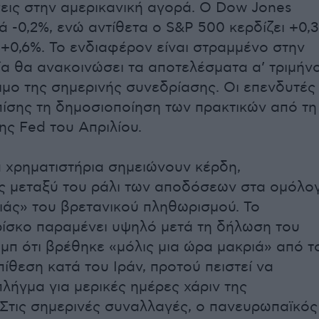
εις στην αμερικανική αγορά. Ο Dow Jones
ά -0,2%, ενώ αντίθετα ο S&P 500 κερδίζει +0,
 +0,6%. Το ενδιαφέρον είναι στραμμένο στην
οία θα ανακοινώσει τα αποτελέσματα α’ τριμήν
σιμο της σημερινής συνεδρίασης. Οι επενδυτές
ίσης τη δημοσιοποίηση των πρακτικών από τη
ης Fed του Απριλίου.
 χρηματιστήρια σημειώνουν κέρδη,
ς μεταξύ του ράλι των αποδόσεων στα ομόλο
τιάς» του βρετανικού πληθωρισμού. Το
ρίσκο παραμένει υψηλό μετά τη δήλωση του
μπ ότι βρέθηκε «μόλις μια ώρα μακριά» από τ
πίθεση κατά του Ιράν, προτού πειστεί να
πλήγμα για μερικές ημέρες χάριν της
 Στις σημερινές συναλλαγές, ο πανευρωπαϊκός