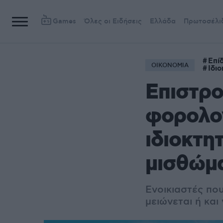
Games
Όλες οι Ειδήσεις
Ελλάδα
Πρωτοσέλι
Επί
ΟΙΚΟΝΟΜΙΑ
Ιδι
Επιστρο
φορολο
ιδιοκτη
μισθώμα
Ενοικιαστές πο
μειώνεται ή και