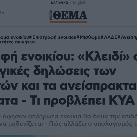
Ελληνικά
English
δα
δομα ενοικίου
Επιστροφή ενοικίου
Μίσθωμα
ΑΑΔΕ
Ανείσπ
οκτήτες ακινήτων
φή ενοικίου: «Κλειδί» 
γικές δηλώσεις των
τών και τα ανείσπρακτα
τα - Τι προβλέπει ΚΥΑ
υ άφησαν απλήρωτα ενοίκια θα δουν την επιδ
 να μηδενίζεται - Πώς
αλλάζει ο υπολογισμός