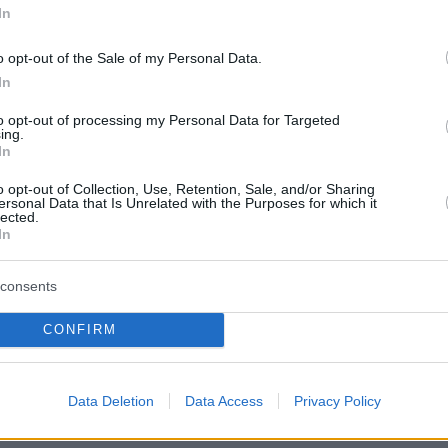
In
αι με επίδομα όσοι ζημιώνουν τους ιδιοκτήτε
κράτος, στερώντας του φορολογικά έσοδα. Για
o opt-out of the Sale of my Personal Data.
οιπόν, οι δηλώσεις των ιδιοκτητών γίνονται τ
In
το αν θα δοθεί ή όχι το επίδομα.
to opt-out of processing my Personal Data for Targeted
ing.
In
ενοικίου
θα είναι αφορολόγητη, ακατάσχετη κ
φίζεται με χρέη προς το Δημόσιο. Ωστόσο, α
o opt-out of Collection, Use, Retention, Sale, and/or Sharing
ersonal Data that Is Unrelated with the Purposes for which it
ότι τα στοιχεία που δηλώθηκαν ήταν ανακριβή,
lected.
In
ητηθεί πίσω με τόκους και ο δικαιούχος θα
πό ανάλογες ενισχύσεις για τρία χρόνια. Με
consents
χανισμό, το υπουργείο Οικονομικών στηρίζει
ουν κανονικά το νοίκι τους και να βάλει φρέ
CONFIRM
 ενισχύσεις που στηρίζονταν σε απλήρωτα
Data Deletion
Data Access
Privacy Policy