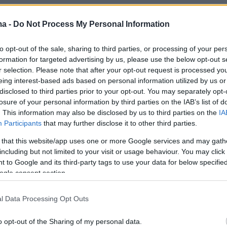
, η
ΚΥΑ
προβλέπει ότι η ΑΑΔΕ μπορεί να
θε διαθέσιμη πληροφορία για να διαπιστώσει τ
ma -
Do Not Process My Personal Information
ής μίσθωσης, αντλώντας δεδομένα από τις
to opt-out of the sale, sharing to third parties, or processing of your per
θωσης και το ύψος του καταβληθέντος
formation for targeted advertising by us, please use the below opt-out s
του προηγούμενου έτους, όπως αυτό δηλώθη
r selection. Please note that after your opt-out request is processed y
κτήτη. Σε περίπτωση ύπαρξης ανείσπρακτων
eing interest-based ads based on personal information utilized by us or
disclosed to third parties prior to your opt-out. You may separately opt-
το ποσό της επιδότησης δεν θα υπολογίζεται 
losure of your personal information by third parties on the IAB’s list of
ωνημένο ενοίκιο του συμβολαίου, αλλά
. This information may also be disclosed by us to third parties on the
IA
 με βάση το ποσό που δήλωσε ο ιδιοκτήτης στ
Participants
that may further disclose it to other third parties.
ικά εισπραχθέν. Αυτό σημαίνει ότι οι
 that this website/app uses one or more Google services and may gath
που άφησαν απλήρωτα ενοίκια θα δουν την
including but not limited to your visit or usage behaviour. You may click 
 to Google and its third-party tags to use your data for below specifi
ς να μειώνεται ή και να μηδενίζεται.
ogle consent section.
τή ακολουθεί τις επισημάνσεις της
ΠΟΜΙΔΑ
, η
l Data Processing Opt Outs
ότι δεν μπορεί να αγνοούνται οι δηλώσεις
o opt-out of the Sharing of my personal data.
ια ανείσπρακτα μισθώματα και να