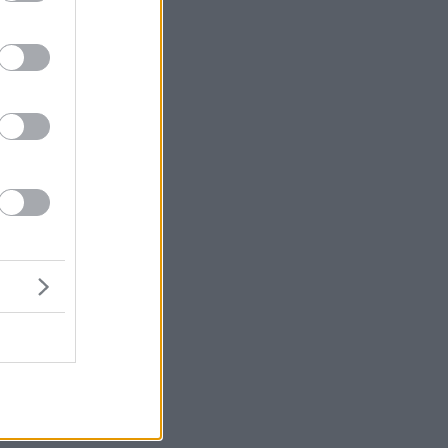
ς
ο
αι
ν
νο