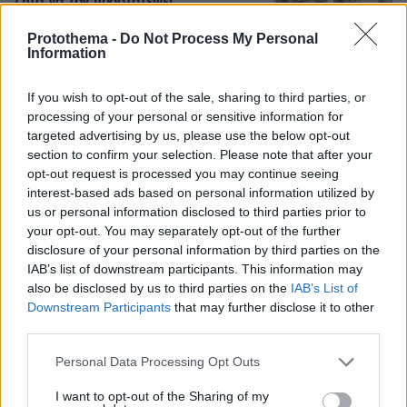
ζητά να τον προστατέψει:
Καταγγέλλει μεθοδευμένη σπίλωση
από μέλη του κόμματος
Protothema -
Do Not Process My Personal
Information
37
08.08.2026, 20:05
If you wish to opt-out of the sale, sharing to third parties, or
processing of your personal or sensitive information for
targeted advertising by us, please use the below opt-out
section to confirm your selection. Please note that after your
Games
opt-out request is processed you may continue seeing
interest-based ads based on personal information utilized by
us or personal information disclosed to third parties prior to
your opt-out. You may separately opt-out of the further
disclosure of your personal information by third parties on the
IAB’s list of downstream participants. This information may
also be disclosed by us to third parties on the
IAB’s List of
Downstream Participants
that may further disclose it to other
Northern Heights
third parties.
Candy Bub
Cut The Rope
Please note that this website/app uses one or more Google
Personal Data Processing Opt Outs
services and may gather and store information including but
ΔΕΙΤΕ ΟΛΑ ΤΑ GAMES
not limited to your visit or usage behaviour. You may click to
I want to opt-out of the Sharing of my