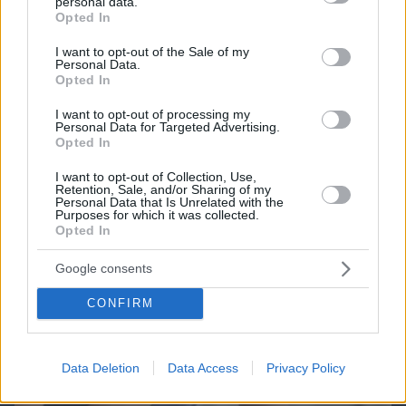
personal data.
grant or deny consent to Google and its third-party tags to
Opted In
use your data for below specified purposes in below Google
Best of Network
consent section.
I want to opt-out of the Sale of my
Personal Data.
Opted In
I want to opt-out of processing my
Personal Data for Targeted Advertising.
Opted In
I want to opt-out of Collection, Use,
Retention, Sale, and/or Sharing of my
Personal Data that Is Unrelated with the
Purposes for which it was collected.
Opted In
Google consents
CONFIRM
Data Deletion
Data Access
Privacy Policy