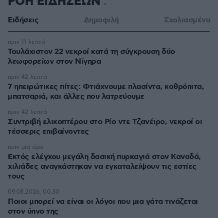
ΡΟΗ ΕΙΔΗΣΕΩΝ
Ειδήσεις
Δημοφιλή
Σχολιασμένα
πριν 11 λεπτά
Τουλάχιστον 22 νεκροί κατά τη σύγκρουση δύο
λεωφορείων στον Νίγηρα
πριν 42 λεπτά
7 ηπειρώτικες πίτες: Φτιάχνουμε πλασίντα, κοθρόπιτα,
μπατσαριά, και άλλες που λατρεύουμε
πριν 42 λεπτά
Συντριβή ελικοπτέρου στο Ρίο ντε Τζανέιρο, νεκροί οι
τέσσερις επιβαίνοντες
πριν μία ώρα
Εκτός ελέγχου μεγάλη δασική πυρκαγιά στον Καναδά,
χιλιάδες αναγκάστηκαν να εγκαταλείψουν τις εστίες
τους
09.08.2026, 00:30
Ποιοι μπορεί να είναι οι λόγοι που μια γάτα τινάζεται
στον ύπνο της