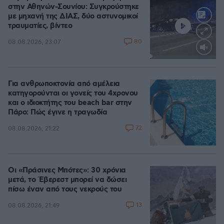
στην Αθηνών-Σουνίου: Συγκρούστηκε
με μηχανή της ΔΙΑΣ, δύο αστυνομικοί
τραυματίες, βίντεο
80
08.08.2026, 23:07
Loaded
:
100.00%
Για ανθρωποκτονία από αμέλεια
κατηγορούνται οι γονείς του 4χρονου
και ο ιδιοκτήτης του beach bar στην
Πάρο: Πώς έγινε η τραγωδία
72
08.08.2026, 21:22
Οι «Πράσινες Μπότες»: 30 χρόνια
μετά, το Έβερεστ μπορεί να δώσει
πίσω έναν από τους νεκρούς του
13
08.08.2026, 21:49