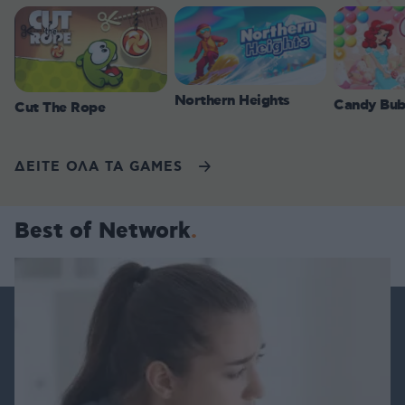
Northern Heights
Candy Bub
Cut The Rope
ΔΕΙΤΕ ΟΛΑ ΤΑ GAMES
Best of Network