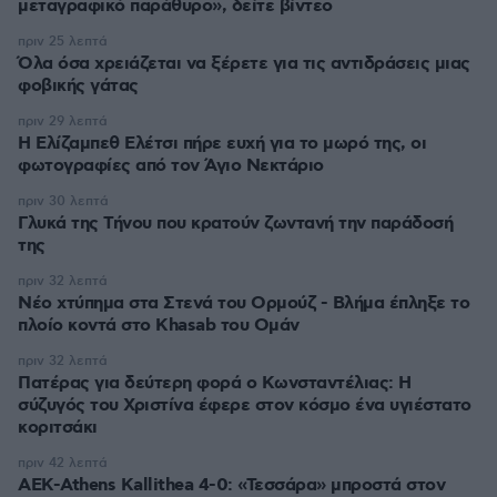
μεταγραφικό παράθυρο», δείτε βίντεο
πριν 25 λεπτά
Όλα όσα χρειάζεται να ξέρετε για τις αντιδράσεις μιας
φοβικής γάτας
πριν 29 λεπτά
Η Ελίζαμπεθ Ελέτσι πήρε ευχή για το μωρό της, οι
φωτογραφίες από τον Άγιο Νεκτάριο
πριν 30 λεπτά
Γλυκά της Τήνου που κρατούν ζωντανή την παράδοσή
της
πριν 32 λεπτά
Νέο χτύπημα στα Στενά του Ορμούζ - Βλήμα έπληξε το
πλοίο κοντά στο Khasab του Ομάν
πριν 32 λεπτά
Πατέρας για δεύτερη φορά ο Κωνσταντέλιας: Η
σύζυγός του Χριστίνα έφερε στον κόσμο ένα υγιέστατο
κοριτσάκι
πριν 42 λεπτά
ΑΕΚ-Athens Kallithea 4-0: «Τεσσάρα» μπροστά στον