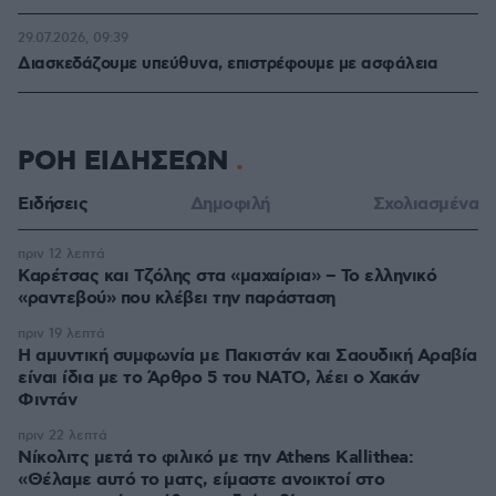
29.07.2026, 09:39
Διασκεδάζουμε υπεύθυνα, επιστρέφουμε με ασφάλεια
ΡΟΗ ΕΙΔΗΣΕΩΝ
Ειδήσεις
Δημοφιλή
Σχολιασμένα
πριν 12 λεπτά
Καρέτσας και Τζόλης στα «μαχαίρια» – Το ελληνικό
«ραντεβού» που κλέβει την παράσταση
πριν 19 λεπτά
Η αμυντική συμφωνία με Πακιστάν και Σαουδική Αραβία
είναι ίδια με το Άρθρο 5 του ΝΑΤΟ, λέει ο Χακάν
Φιντάν
πριν 22 λεπτά
Νίκολιτς μετά το φιλικό με την Athens Kallithea:
«Θέλαμε αυτό το ματς, είμαστε ανοικτοί στο