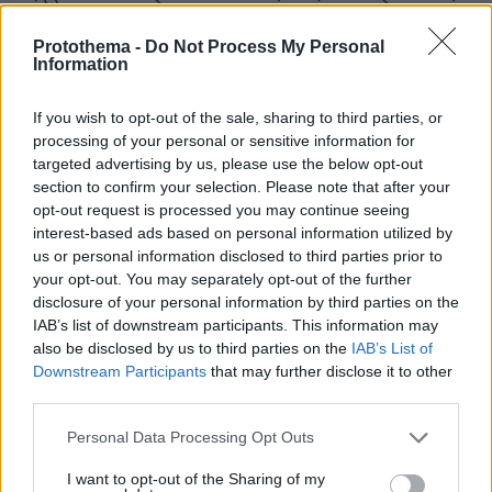
μέλλον και το διαφοροποιεί από παραδοσιακά
εγχειρίδια που μένουν αποκλειστικά σε
Protothema -
Do Not Process My Personal
κλασικές προσεγγίσεις.
Information
If you wish to opt-out of the sale, sharing to third parties, or
Το βιβλίο είναι επίσης έντονα πρακτικό. Δεν
processing of your personal or sensitive information for
απευθύνεται μόνο στον ακαδημαϊκό ή στον
targeted advertising by us, please use the below opt-out
ερευνητή. Μπορεί να αξιοποιηθεί από
section to confirm your selection. Please note that after your
φοιτητές, προπονητές, αθλητές, διαιτητές,
opt-out request is processed you may continue seeing
interest-based ads based on personal information utilized by
επαγγελματίες υγείας, γονείς,
us or personal information disclosed to third parties prior to
δημοσιογράφους και στελέχη φορέων.
your opt-out. You may separately opt-out of the further
Περιλαμβάνει όχι μόνο θεωρίες, αλλά και
disclosure of your personal information by third parties on the
εφαρμογές, περιπτώσεις, παραδείγματα,
IAB’s list of downstream participants. This information may
στρατηγικές υποστήριξης, αναλύσεις
also be disclosed by us to third parties on the
IAB’s List of
Downstream Participants
that may further disclose it to other
πραγματικών αγωνιστικών περιστατικών,
third parties.
ηγετικά μοντέλα, τρόπους διαχείρισης
Please note that this website/app uses one or more Google
συγκρούσεων, ζητήματα ψυχολογικής
Personal Data Processing Opt Outs
services and may gather and store information including but
ασφάλειας στις ομάδες, ηθικά διλήμματα,
not limited to your visit or usage behaviour. You may click to
I want to opt-out of the Sharing of my