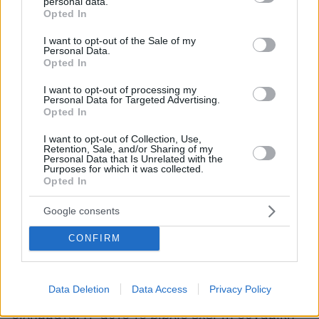
ζητήματα διπλής καριέρας, μεταβάσεων και
personal data.
grant or deny consent to Google and its third-party tags to
Opted In
τερματισμού καριέρας, αλλά και κεφάλαια για
use your data for below specified purposes in below Google
τον αθλητισμό ΑμεΑ, τη συμπερίληψη και το
consent section.
I want to opt-out of the Sale of my
Personal Data.
θεσμικό πλαίσιο στην Ελλάδα. Αυτό το εύρος
Opted In
το καθιστά όχι μόνο βιβλίο γνώσης, αλλά
I want to opt-out of processing my
εργαλείο παρέμβασης, αναστοχασμού και
Personal Data for Targeted Advertising.
επαγγελματικού προσανατολισμού.
Opted In
I want to opt-out of Collection, Use,
Σε συναισθηματικό επίπεδο, Ο Αόρατος Νους
Retention, Sale, and/or Sharing of my
Personal Data that Is Unrelated with the
μιλά σε κάθε άνθρωπο που βρέθηκε κάποτε
Purposes for which it was collected.
Opted In
μπροστά σε μια κρίσιμη στιγμή και ένιωσε ότι ο
αληθινός αγώνας δεν δίνεται έξω, αλλά μέσα
Google consents
του. Αυτό είναι το μεγάλο του επίτευγμα.
CONFIRM
Μετατρέπει τον αθλητισμό σε καθρέφτη ζωής.
Ο αναγνώστης δεν συναντά μόνο αθλητές και
θεωρίες, αλλά φόβους, ελπίδες, επιμονή,
Data Deletion
Data Access
Privacy Policy
πτώσεις, επιστροφές, σχέσεις, αξίες και ηθικά
διλήμματα. Γι’ αυτό το βιβλίο έχει τη δυναμική