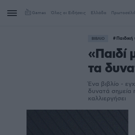
Games
Όλες οι Ειδήσεις
Ελλάδα
Πρωτοσέλι
Παιδική
ΒΙΒΛΙΟ
«Παιδί 
τα δυνα
Ένα βιβλίο - εγ
δυνατά σημεία π
καλλιεργήσει