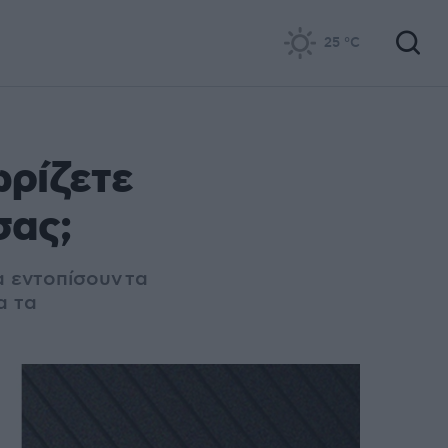
25
°C
ωρίζετε
σας;
να εντοπίσουν
τα
α τα