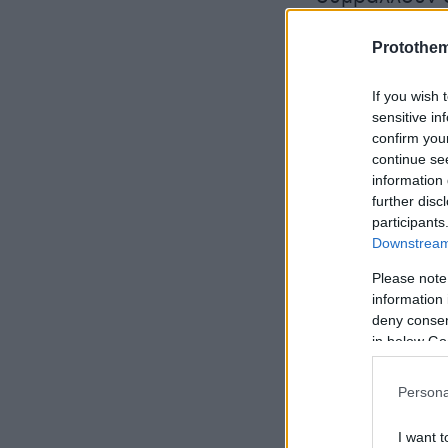
συμμετοχή το
Protothe
τα παιδιά έχ
αξιοποιήσουν 
If you wish 
sensitive in
confirm you
continue se
information 
further disc
participants
Downstream 
Please note
information 
deny consent
in below Go
Persona
I want t