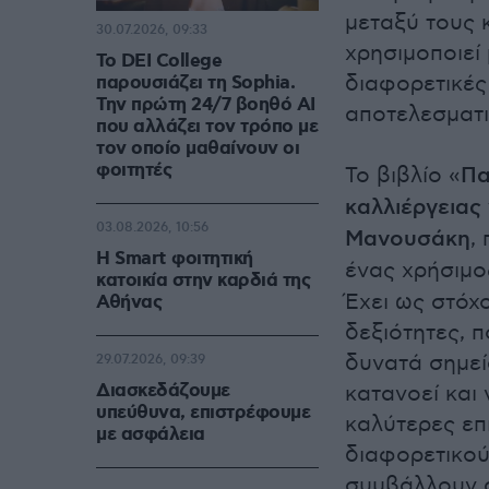
μεταξύ τους 
30.07.2026, 09:33
χρησιμοποιεί
Το DEI College
διαφορετικές 
παρουσιάζει τη Sophia.
Την πρώτη 24/7 βοηθό AI
αποτελεσματι
που αλλάζει τον τρόπο με
τον οποίο μαθαίνουν οι
φοιτητές
Το βιβλίο «
Πα
καλλιέργειας 
03.08.2026, 10:56
Μανουσάκη
,
Η Smart φοιτητική
ένας χρήσιμο
κατοικία στην καρδιά της
Έχει ως στόχ
Αθήνας
δεξιότητες, 
δυνατά σημεία
29.07.2026, 09:39
Διασκεδάζουμε
κατανοεί και 
υπεύθυνα, επιστρέφουμε
καλύτερες επ
με ασφάλεια
διαφορετικού
συμβάλλουν σ