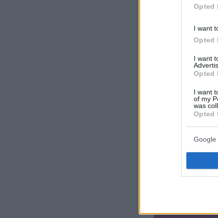
Opted 
I want t
Opted 
I want 
Advertis
Opted 
I want t
of my P
was col
Opted 
Google 