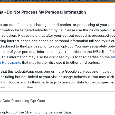
υ στη δημιουργία ενός καλύτερου κόσμου. Ό
ma -
Do Not Process My Personal Information
ουν δυνατά σημεία που μπορούν να
για να είναι ευτυχισμένα.
to opt-out of the sale, sharing to third parties, or processing of your per
formation for targeted advertising by us, please use the below opt-out s
r selection. Please note that after your opt-out request is processed y
eing interest-based ads based on personal information utilized by us or
disclosed to third parties prior to your opt-out. You may separately opt-
losure of your personal information by third parties on the IAB’s list of
. This information may also be disclosed by us to third parties on the
IA
Participants
that may further disclose it to other third parties.
 that this website/app uses one or more Google services and may gath
including but not limited to your visit or usage behaviour. You may click 
 to Google and its third-party tags to use your data for below specifi
ogle consent section.
l Data Processing Opt Outs
o opt-out of the Sharing of my personal data.