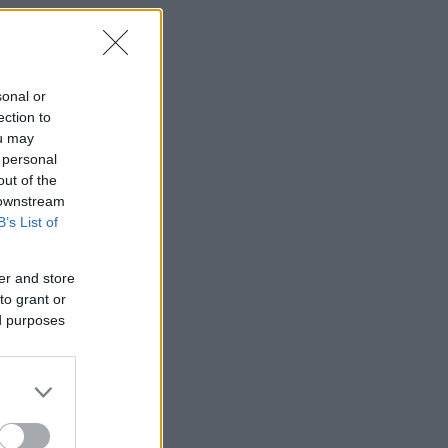
λα
sonal or
ection to
ou may
 personal
out of the
 downstream
B’s List of
er and store
to grant or
ed purposes