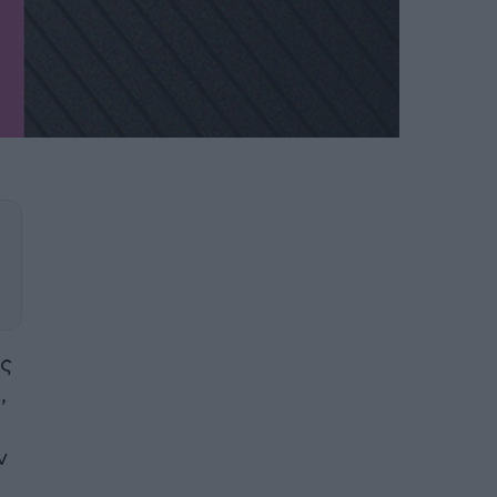
ς
,
ν