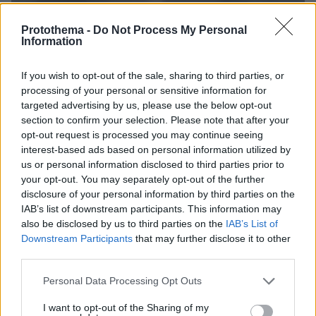
Protothema -
Do Not Process My Personal
Information
If you wish to opt-out of the sale, sharing to third parties, or
processing of your personal or sensitive information for
targeted advertising by us, please use the below opt-out
section to confirm your selection. Please note that after your
opt-out request is processed you may continue seeing
interest-based ads based on personal information utilized by
us or personal information disclosed to third parties prior to
your opt-out. You may separately opt-out of the further
disclosure of your personal information by third parties on the
IAB’s list of downstream participants. This information may
Loaded
:
also be disclosed by us to third parties on the
IAB’s List of
100.00%
πριν μία ώρα
Downstream Participants
that may further disclose it to other
Η Κολομβία κηρύχθηκε σε κατάσταση «εθνικής
third parties.
καταστροφής» μετά τον σεισμό των 7,4 Ρίχτερ:
Πάνω από 110 νεκροί, ανάμεσά τους και παιδιά,
Please note that this website/app uses one or more Google
Personal Data Processing Opt Outs
έρευνες για εγκλωβισμένους
services and may gather and store information including but
not limited to your visit or usage behaviour. You may click to
I want to opt-out of the Sharing of my