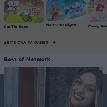
Northern Heights
Candy Bub
Cut The Rope
ΔΕΙΤΕ ΟΛΑ ΤΑ GAMES
Best of Network