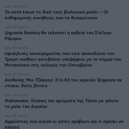
πριν 24 λεπτά
Τα οστά έχουν το δικό τους βιολογικό ρολόι – Οι
καθημερινές συνήθειες που τα δυναμώνουν
πριν 28 λεπτά
Δημοσία δαπάνη θα τελεστεί η κηδεία του Στέλιου
Ράμφου
πριν 30 λεπτά
Ισραηλινός επιχειρηματίας που είχε αποκαλέσει τον
Τραμπ «καθίκι» κατεβαίνει υποψήφιος με το κόμμα του
Νετανιάχου στις εκλογές του Οκτωβρίου
πριν 30 λεπτά
Αειθαλής Μικ Τζάγκερ: Στα 83 του χορεύει ξέφρενα σε
ντίσκο, δείτε βίντεο
πριν 30 λεπτά
Θαλασσάκι: Γεύσεις και αρώματα της Τήνου με φόντο
το μπλε του Αιγαίου
πριν 31 λεπτά
Αρρώστιες που συχνά οι γάτες κρύβουν και τι πρέπει να
κάνετε