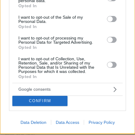
personal data.
grant or deny consent to Google and its third-party tags to
Opted In
use your data for below specified purposes in below Google
consent section.
I want to opt-out of the Sale of my
Personal Data.
Opted In
I want to opt-out of processing my
Personal Data for Targeted Advertising.
Opted In
I want to opt-out of Collection, Use,
Retention, Sale, and/or Sharing of my
Personal Data that Is Unrelated with the
Purposes for which it was collected.
Opted In
Google consents
CONFIRM
Data Deletion
Data Access
Privacy Policy