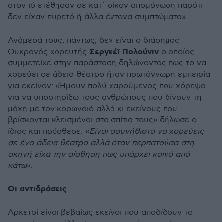
στον ιό ετέθησαν σε κατ΄ οίκον απομόνωση παρότι
δεν είχαν πυρετό ή άλλα έντονα συμπτώματα».
Ανάμεσά τους, πάντως, δεν είναι ο διάσημος
Σεργκέϊ Πολούνιν
Ουκρανός χορευτής
ο οποίος
συμμετείχε στην παράσταση δηλώνοντας πως το να
χορεύει σε άδειο θέατρο ήταν πρωτόγνωρη εμπειρία
για εκείνον: «Ήμουν πολύ χαρούμενος που χόρεψα
για να υποστηρίξω τους ανθρώπους που δίνουν τη
μάχη με τον κορωνοϊό αλλά κι εκείνους που
βρίσκονται κλεισμένοι στα σπίτια τους» δήλωσε ο
ίδιος και πρόσθεσε: «
Είναι ασυνήθιστο να χορεύεις
σε ένα άδεια θέατρο αλλά όταν περπατούσα στη
σκηνή είχα την αίσθηση πως υπάρχει κοινό από
κάτω
».
Οι αντιδράσεις
Αρκετοί είναι βεβαίως εκείνοι που αποδίδουν το