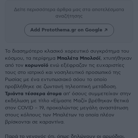
Δείτε περισσότερα άρθρα μας
στα αποτελέσματα
αναζήτησης
Add Protothema.gr on Google
Το διασημότερο κλασικό χορευτικό συγκρότημα του
Μπαλέτα Μπολσόϊ
κόσμου, τα περίφημα
, χτυπήθηκαν
κορωνοϊό
από τον
ενώ εξέφραζαν τις ευχαριστίες
τους στο ιατρικό και νοσηλευτικό προσωπικό της
Ρωσίας με ένα εντυπωσιακό σόου το οποίο
προβλήθηκε σε ζωντανή τηλεοπτική μετάδοση.
Τριάντα τέσσερα άτομα
απ’ όσους συμμετείχαν στην
εκδήλωση με τίτλο «Είμαστε Μαζί» βρέθηκαν θετικά
στον COVID – 19, προκαλώντας μεγάλη αναστάτωση
στους κόλπους των Μπαλέτων τα οποία πλέον
βρίσκονται σε καραντίνα.
Παρά το γεγονός ότι, όπως δηλώνουν οι αρμόδιοι,