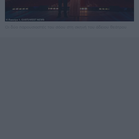
Οι δύο παρουσιαστές του σόου στη σκηνή του άδειου θεάτρου