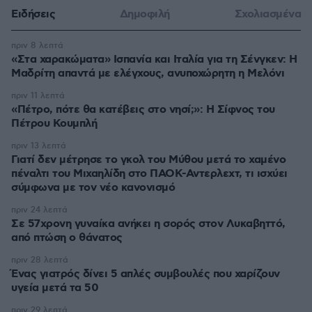
Ειδήσεις
Δημοφιλή
Σχολιασμένα
πριν 8 λεπτά
«Στα χαρακώματα» Ισπανία και Ιταλία για τη Σένγκεν: Η
Μαδρίτη απαντά με ελέγχους, ανυποχώρητη η Μελόνι
πριν 11 λεπτά
«Πέτρο, πότε θα κατέβεις στο νησί;»: Η Σίφνος του
Πέτρου Κουμπλή
πριν 13 λεπτά
Γιατί δεν μέτρησε το γκολ του Μύθου μετά το χαμένο
πέναλτι του Μιχαηλίδη στο ΠΑΟΚ-Αντερλεχτ, τι ισχύει
σύμφωνα με τον νέο κανονισμό
πριν 24 λεπτά
Σε 57χρονη γυναίκα ανήκει η σορός στον Λυκαβηττό,
από πτώση ο θάνατος
πριν 28 λεπτά
Ένας γιατρός δίνει 5 απλές συμβουλές που χαρίζουν
υγεία μετά τα 50
πριν 29 λεπτά