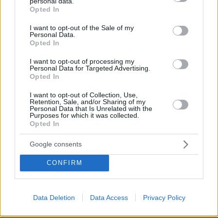
personal data.
grant or deny consent to Google and its third-party tags to
Opted In
use your data for below specified purposes in below Google
....
consent section.
I want to opt-out of the Sale of my
16.05.2026, 16:59
Personal Data.
Opted In
Κομμουνιστοπαρέα με δίψα για χρήμα χωρίς κόπο!!!
ΑΠΑΝΤΗΣΗ
I want to opt-out of processing my
Personal Data for Targeted Advertising.
Opted In
Snow queen
18.05.2026, 12:30
I want to opt-out of Collection, Use,
Ε όχι και χωρίς κόπο!!!!! Τα δουλεύουν τα λεφτά
Retention, Sale, and/or Sharing of my
Personal Data that Is Unrelated with the
αυτά δεν τα κλεβουν!! Τόσες ώρες πάνω στο
Purposes for which it was collected.
stage συνέχεια δεν είναι εύκολο αλλά αυτή είναι
Opted In
η δουλειά τους!!! Κάντο και εσύ αν μπορείς και
μπράβο σου αν τα καταφέρεις!!!
Google consents
ΑΠΑΝΤΗΣΗ
CONFIRM
Απο τότε άρχισε
16.05.2026, 08:16
Data Deletion
Data Access
Privacy Policy
Είναι κι αυτοί προιόν των 80'ς!