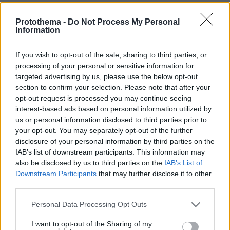
29.07.2026, 09:39
Protothema -
Do Not Process My Personal
Διασκεδάζουμε υπεύθυνα, επιστρέφουμε με ασφάλεια
Information
ΣΧΟΛΙΑ
(9)
If you wish to opt-out of the sale, sharing to third parties, or
processing of your personal or sensitive information for
ΠΡΟΣΘΗΚΗ ΣΧΟΛΙΟΥ
targeted advertising by us, please use the below opt-out
section to confirm your selection. Please note that after your
opt-out request is processed you may continue seeing
interest-based ads based on personal information utilized by
Ποιοι Πυξ Λαξ μωρέ
us or personal information disclosed to third parties prior to
17.05.2026, 14:35
your opt-out. You may separately opt-out of the further
Υπαρχουν Πυξ Λαξ χωρις τον Ξυδους;
disclosure of your personal information by third parties on the
IAB’s list of downstream participants. This information may
ΑΠΑΝΤΗΣΗ
also be disclosed by us to third parties on the
IAB’s List of
Downstream Participants
that may further disclose it to other
Snow queen
third parties.
18.05.2026, 12:20
Κάνουν κάποιες εμφανίσεις οι εναπομείναντες
Please note that this website/app uses one or more Google
Personal Data Processing Opt Outs
που και που...
services and may gather and store information including but
ΑΠΑΝΤΗΣΗ
not limited to your visit or usage behaviour. You may click to
I want to opt-out of the Sharing of my