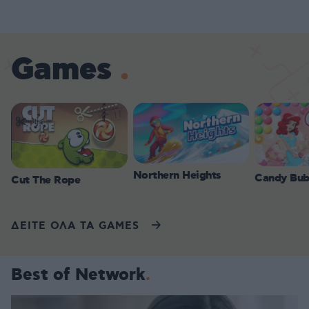
Games
Northern Heights
Candy Bub
Cut The Rope
ΔΕΙΤΕ ΟΛΑ ΤΑ GAMES
Best of Network