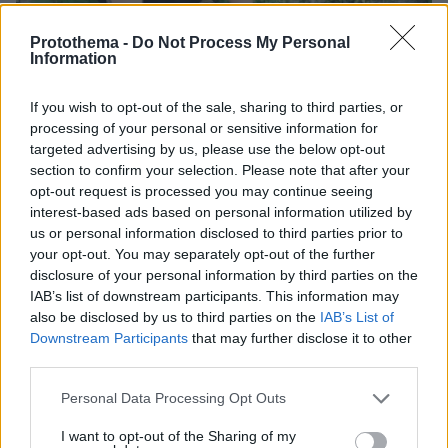
Protothema -
Do Not Process My Personal
Information
If you wish to opt-out of the sale, sharing to third parties, or
processing of your personal or sensitive information for
targeted advertising by us, please use the below opt-out
section to confirm your selection. Please note that after your
opt-out request is processed you may continue seeing
interest-based ads based on personal information utilized by
us or personal information disclosed to third parties prior to
your opt-out. You may separately opt-out of the further
07.08.2026, 07:19
disclosure of your personal information by third parties on the
«Δεν το πιστεύουμε», λένε οι Αμερικανοί που
IAB’s list of downstream participants. This information may
υιοθέτησαν τον Αφγανό στη Λέσβο - Η αρχική
also be disclosed by us to third parties on the
IAB’s List of
εκδοχή για το φονικό στην Κυψέλη και η σιωπή
Downstream Participants
that may further disclose it to other
στην απολογία
third parties.
Please note that this website/app uses one or more Google
Personal Data Processing Opt Outs
services and may gather and store information including but
not limited to your visit or usage behaviour. You may click to
I want to opt-out of the Sharing of my