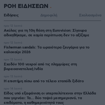
ΡΟΗ ΕΙΔΗΣΕΩΝ
Ειδήσεις
Δημοφιλή
Σχολιασμένα
πριν 12 λεπτά
Ακύλας για τη 10η θέση στη Eurovision: Σίγουρα
αδικηθήκαμε, σε καμία περίπτωση δεν το αξίζαμε
πριν 12 λεπτά
Fisherman sandals: Tα ωραιότερα ζευγάρια για το
καλοκαίρι 2026
πριν 13 λεπτά
Σχεδόν 100 νεκροί από τις πλημμύρες στη
βορειοανατολική Ινδία
πριν 13 λεπτά
Η επιστήμη πίσω από το τέλειο χταπόδι ξιδάτο
πριν 14 λεπτά
Είδος υπό εξαφάνιση οι υπερπολύτεκνοι στην Ελλάδα
που γερνάει: Τα... δύο ταψιά μεσημεριανό, τα
επιδόματα, η καθημερινότητά τους