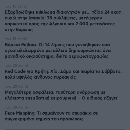
πριν 15 λεπτά
Εξαρθρώθηκε κύκλωμα διακινητών με... τζίρο 24 εκατ.
ευρώ στην Ισπανία: 78 συλλήψεις, μετέφεραν
ναρκωτικά προς την Αλγερία και 2.000 μετανάστες
στην Ευρώπη
πριν 15 λεπτά
Βόρεια Εύβοια: Οι 14 λίμνες που γεννήθηκαν από
εγκαταλελειμμένα μεταλλεία δημιουργώντας ένα
μοναδικό οικοσύστημα, δείτε αεροφωτογραφίες
πριν 20 λεπτά
Red Code για Κρήτη, Χίο, Σάμο και Ικαρία το Σάββατο,
πολύ υψηλός κίνδυνος πυρκαγιάς
πριν 20 λεπτά
Μεγαλύτερη ασφάλεια, ταχύτερη ανάρρωση με
ελάχιστα επεμβατική χειρουργική – Ο ειδικός εξηγεί
πριν 28 λεπτά
Face Mapping: Τι σημαίνουν τα σπυράκια σε
συγκεκριμένα σημεία του προσώπου;