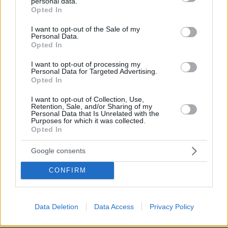
personal data.
grant or deny consent to Google and its third-party tags to
Opted In
use your data for below specified purposes in below Google
consent section.
I want to opt-out of the Sale of my
Personal Data.
Opted In
I want to opt-out of processing my
Personal Data for Targeted Advertising.
Opted In
I want to opt-out of Collection, Use,
Retention, Sale, and/or Sharing of my
Personal Data that Is Unrelated with the
Purposes for which it was collected.
Opted In
Google consents
CONFIRM
07.08.2026, 10:26
Στο Α΄ Νεκροταφείο το μνημόσυνο για τον έναν
Data Deletion
Data Access
Privacy Policy
χρόνο από τον θάνατο της Λένας Σαμαρά