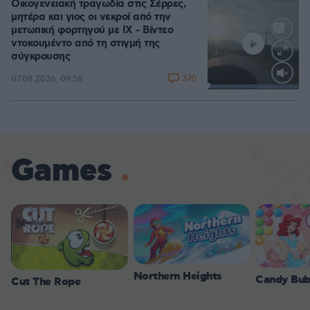
Οικογενειακή τραγωδία στις Σέρρες,
μητέρα και γιος οι νεκροί από την
μετωπική φορτηγού με ΙΧ - Βίντεο
ντοκουμέντο από τη στιγμή της
σύγκρουσης
370
07.08.2026, 09:58
Loaded
:
100.00%
Games
Northern Heights
Candy Bub
Cut The Rope