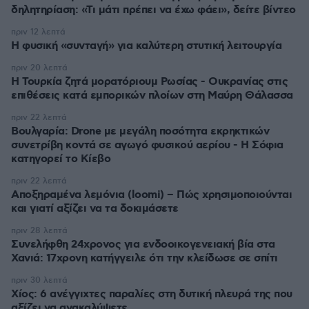
δηλητηρίαση: «Τι μάτι πρέπει να έχω φάει», δείτε βίντεο
πριν 12 λεπτά
Η φυσική «συνταγή» για καλύτερη στυτική λειτουργία
πριν 20 λεπτά
Η Τουρκία ζητά μορατόριουμ Ρωσίας - Ουκρανίας στις
επιθέσεις κατά εμπορικών πλοίων στη Μαύρη Θάλασσα
πριν 22 λεπτά
Βουλγαρία: Drone με μεγάλη ποσότητα εκρηκτικών
συνετρίβη κοντά σε αγωγό φυσικού αερίου - Η Σόφια
κατηγορεί το Κίεβο
πριν 22 λεπτά
Αποξηραμένα λεμόνια (loomi) – Πώς χρησιμοποιούνται
και γιατί αξίζει να τα δοκιμάσετε
πριν 28 λεπτά
Συνελήφθη 24χρονος για ενδοοικογενειακή βία στα
Χανιά: 17χρονη κατήγγειλε ότι την κλείδωσε σε σπίτι
πριν 30 λεπτά
Χίος: 6 ανέγγιχτες παραλίες στη δυτική πλευρά της που
αξίζει να ανακαλύψετε