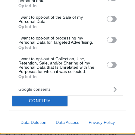
personal data.
grant or deny consent to Google and its third-party tags to
Opted In
ΑΠΑΝΤΗΣΗ
use your data for below specified purposes in below Google
consent section.
I want to opt-out of the Sale of my
Personal Data.
Opted In
I want to opt-out of processing my
Ακρόαση
Personal Data for Targeted Advertising.
04.12.2024, 00:09
Opted In
Σε βάζει να σκεφτείς την πλήρη έννοια των λέξεων
I want to opt-out of Collection, Use,
στο άκουσμα του!
Retention, Sale, and/or Sharing of my
Personal Data that Is Unrelated with the
ΑΠΑΝΤΗΣΗ
Purposes for which it was collected.
Opted In
Τσαούσης
Google consents
04.12.2024, 00:06
Ήμαρτον ρε παιδιά τι λετε; Ακούς τον άρχοντα και
CONFIRM
σου σηκώνεται η κ*λ*τριχα από ανατριχίλα. Στα συν
ότι δεν πήγε να μιμηθεί (ούτε θα μπορουσε). Είναι
σωστός, κανείς δεν λέει ότι δεν έχει φωνή, αλλά
Data Deletion
Data Access
Privacy Policy
άνευρος. Πιο πολύ μας κάνει εντύπωση το κόντρα σε
αυτό που τον είχαμε συνηθίσει. Αν το ακούγαμε