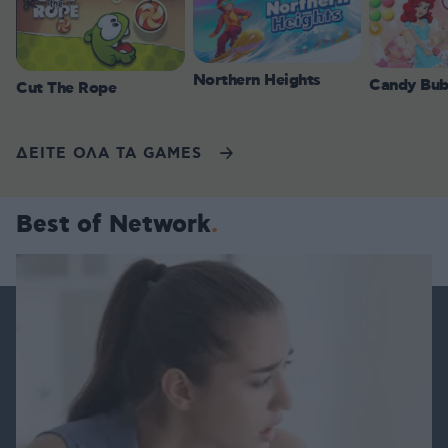
Northern Heights
Candy Bub
Cut The Rope
ΔΕΙΤΕ ΟΛΑ ΤΑ GAMES
Best of Network