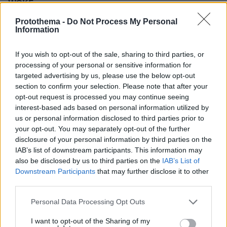
WOKE ιστοριες
04.12.2024, 01:43
Protothema -
Do Not Process My Personal
Ξουτ απο δωπερα Χριστουγεννιατικα, τωρα βγαινουν
Information
οι καλικαντζάροι, εσυ βγαινεις το Πασχα.
ΑΠΑΝΤΗΣΗ
If you wish to opt-out of the sale, sharing to third parties, or
processing of your personal or sensitive information for
targeted advertising by us, please use the below opt-out
Γιαννης
section to confirm your selection. Please note that after your
04.12.2024, 00:51
opt-out request is processed you may continue seeing
Ο Τερλεγκας το εχει απογειωση.
interest-based ads based on personal information utilized by
us or personal information disclosed to third parties prior to
ΑΠΑΝΤΗΣΗ
your opt-out. You may separately opt-out of the further
disclosure of your personal information by third parties on the
Στέλιος
IAB’s list of downstream participants. This information may
04.12.2024, 00:29
also be disclosed by us to third parties on the
IAB’s List of
Εξαιρετικός όπως πάντα παρόλο που έχω τρέλα με
Downstream Participants
that may further disclose it to other
τον Μανώλη και ήμουνα προκατιλημενος το τι θα
third parties.
ακούσω,μου άρεσε πάρα πολύ αυτό που άκουσα,
Please note that this website/app uses one or more Google
Personal Data Processing Opt Outs
όπως και το τραγούδι το ποντιακο: <τις τρίχας το
services and may gather and store information including but
γιοφύρ>και εκεί τέλεια ερμηνεία, εάν δεν το έχεται
not limited to your visit or usage behaviour. You may click to
I want to opt-out of the Sharing of my
ακούσει αξίζει.