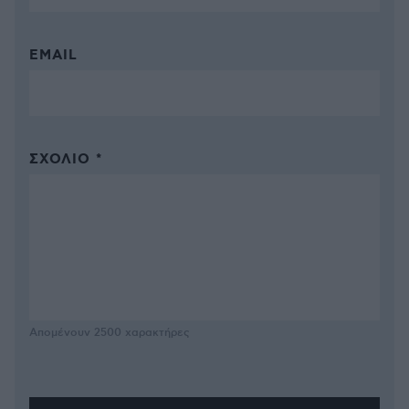
EMAIL
ΣΧΌΛΙΟ *
Απομένουν
2500
χαρακτήρες