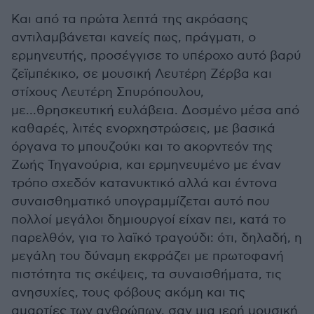
Και από τα πρώτα λεπτά της ακρόασης
αντιλαμβάνεται κανείς πως, πράγματι, ο
ερμηνευτής, προσέγγισε το υπέροχο αυτό βαρύ
ζεϊμπέκικο, σε μουσική Λευτέρη Ζέρβα και
στίχους Λευτέρη Σπυρόπουλου,
με...θρησκευτική ευλάβεια. Δοσμένο μέσα από
καθαρές, λιτές ενορχηστρώσεις, με βασικά
όργανα το μπουζούκι και το ακορντεόν της
Ζωής Τηγανούρια, και ερμηνευμένο με έναν
τρόπο σχεδόν κατανυκτικό αλλά και έντονα
συναισθηματικό υπογραμμίζεται αυτό που
πολλοί μεγάλοι δημιουργοί είχαν πει, κατά το
παρελθόν, για το λαϊκό τραγούδι: ότι, δηλαδή, η
μεγάλη του δύναμη εκφράζει με πρωτοφανή
πιστότητα τις σκέψεις, τα συναισθήματα, τις
ανησυχίες, τους φόβους ακόμη και τις
αμαρτίες των ανθρώπων, σαν μια ιερή μουσική