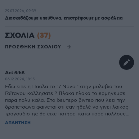
29.07.2026, 09:39
Διασκεδάζουμε υπεύθυνα, επιστρέφουμε με ασφάλεια
ΣΧΟΛΙΑ
(37)
ΠΡΟΣΘΗΚΗ ΣΧΟΛΙΟΥ
AntiΨΕΚ
06.12.2024, 18:15
Εδω ειπε η Παολα το "7 Νανοι" στην μολυβια του
Γαϊτανου κολλησατε ? Πλακα πλακα το ερμηνευσε
παρα πολυ καλα. Στο δευτερο βιντεο που λεει την
δραπετσωνα φαινεται οτι εαν ηθελέ να γινει λαικος
τραγουδιστης θα ειχε πατησει κατω παρα πολλους...
ΑΠΑΝΤΗΣΗ