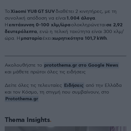
Xiaomi
YU8
GT
SUV
Το
διαθέτει 2 κινητήρες, με τη
1.004 άλογα
συνολική απόδοση να είναι
.
επιτάχυνση 0-100 χλμ/ώρα
σε 2,92
Η
ολοκληρώνεται
δευτερόλεπτα
, ενώ η τελική ταχύτητα είναι 300 χλμ/
μπαταρία
χωρητικότητα 101,7
kWh
ώρα. Η
έχει
.
protothema.gr στο Google News
Ακολουθήστε το
και μάθετε πρώτοι όλες τις ειδήσεις
Ειδήσεις
Δείτε όλες τις τελευταίες
από την Ελλάδα
και τον Κόσμο, τη στιγμή που συμβαίνουν, στο
Protothema.gr
Thema Insights