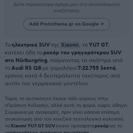
Δείτε περισσότερα άρθρα μας
στα αποτελέσματα
αναζήτησης
Add Protothema.gr on Google
ηλεκτρικό SUV
YU7 GT
Το
της
Xiaomi
, το
,
ρεκόρ του γρηγορότερου SUV
κατέχει ήδη το
στο Nürburgring
, παίρνοντας τα σκήπτρα από
Audi RS Q8
7:22.755 λεπτά
το
με γυρολόγιο
,
χρόνος κατά 4 δευτερόλεπτα ταχύτερος από
αυτόν του γερμανικού μοντέλου.
Τώρα, το αυτοκίνητο έκανε πάλι γύρους στην
«Πράσινη Κόλαση», αλλά αυτή τη φορά, χωρίς οδηγό.
Σύμφωνα με αναφορές, πριν γίνει κάποια επίσημη
ανακοίνωση από τον κινεζικό τεχνολογικό κολοσσό,
Xiaomi
YU7
GT
SUV
ρεκόρ
το
έκανε πρόσφατα
ως το
γρηγορότερο αυτόνομο πρωτότυπο
«