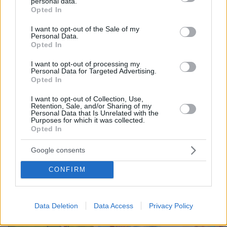
personal data.
grant or deny consent to Google and its third-party tags to
Opted In
use your data for below specified purposes in below Google
48
08.08.2026, 22:23
consent section.
I want to opt-out of the Sale of my
Personal Data.
Opted In
Τραγωδία στην Πάρο: Πνίγηκε
I want to opt-out of processing my
4χρονος σε πισίνα beach bar, βούτηξε
Personal Data for Targeted Advertising.
ο μπάρμαν για να τον σώσει
Opted In
100
08.08.2026, 19:36
I want to opt-out of Collection, Use,
Retention, Sale, and/or Sharing of my
Personal Data that Is Unrelated with the
Purposes for which it was collected.
Opted In
Google consents
Games
CONFIRM
Data Deletion
Data Access
Privacy Policy