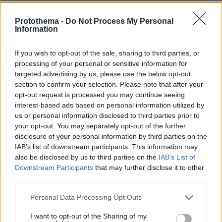
Protothema -
Do Not Process My Personal
Για ανθρωποκτονία από αμέλεια
Information
κατηγορούνται οι γονείς του 4χρονου
και ο ιδιοκτήτης του beach bar στην
Πάρο: Πώς έγινε η τραγωδία
If you wish to opt-out of the sale, sharing to third parties, or
processing of your personal or sensitive information for
74
08.08.2026, 21:22
targeted advertising by us, please use the below opt-out
section to confirm your selection. Please note that after your
opt-out request is processed you may continue seeing
interest-based ads based on personal information utilized by
Συνδικαλιστής ψαράς που αποχώρησε
us or personal information disclosed to third parties prior to
από την Ελπίδα της Καρυστιανού, της
ζητά να τον προστατέψει:
your opt-out. You may separately opt-out of the further
Καταγγέλλει μεθοδευμένη σπίλωση
disclosure of your personal information by third parties on the
από μέλη του κόμματος
IAB’s list of downstream participants. This information may
also be disclosed by us to third parties on the
IAB’s List of
38
08.08.2026, 20:05
Downstream Participants
that may further disclose it to other
third parties.
Πατέρας για δεύτερη φορά ο
Please note that this website/app uses one or more Google
Personal Data Processing Opt Outs
Κωνσταντέλιας: Η σύζυγός του
services and may gather and store information including but
Χριστίνα έφερε στον κόσμο ένα
not limited to your visit or usage behaviour. You may click to
I want to opt-out of the Sharing of my
υγιέστατο κοριτσάκι