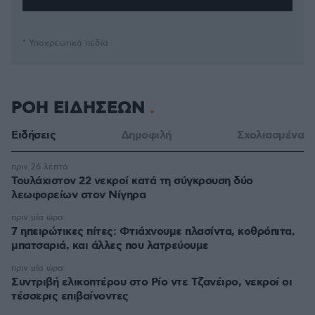
* Υποχρεωτικά πεδία
ΡΟΗ ΕΙΔΗΣΕΩΝ
Ειδήσεις
Δημοφιλή
Σχολιασμένα
πριν 26 λεπτά
Τουλάχιστον 22 νεκροί κατά τη σύγκρουση δύο
λεωφορείων στον Νίγηρα
πριν μία ώρα
7 ηπειρώτικες πίτες: Φτιάχνουμε πλασίντα, κοθρόπιτα,
μπατσαριά, και άλλες που λατρεύουμε
πριν μία ώρα
Συντριβή ελικοπτέρου στο Ρίο ντε Τζανέιρο, νεκροί οι
τέσσερις επιβαίνοντες