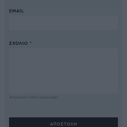
EMAIL
ΣΧΌΛΙΟ *
Απομένουν
2500
χαρακτήρες