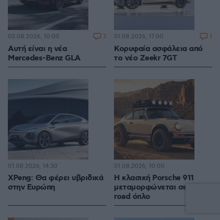
7
1
02.08.2026, 10:00
01.08.2026, 17:00
Αυτή είναι η νέα
Κορυφαία ασφάλεια από
Mercedes-Benz GLA
το νέο Zeekr 7GT
01.08.2026, 14:30
01.08.2026, 10:00
XPeng: Θα φέρει υβριδικά
H κλασική Porsche 911
στην Ευρώπη
μεταμορφώνεται σε off-
road όπλο