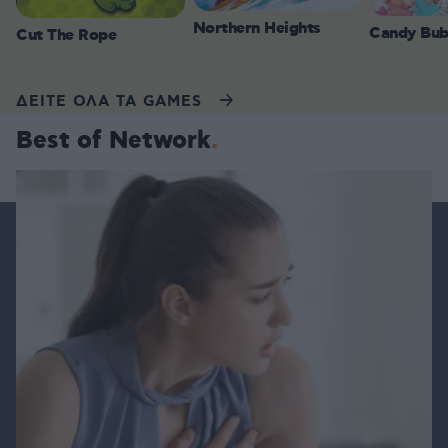
Northern Heights
Candy Bub
Cut The Rope
ΔΕΙΤΕ ΟΛΑ ΤΑ GAMES
Best of Network