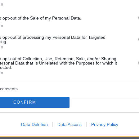
In
 πάρκο, γήπεδα ποδοσφαίρου και μπάσκετ και
να.
o opt-out of the Sale of my Personal Data.
In
ειται για μακρόπνοο project, καθώς για να
to opt-out of processing my Personal Data for Targeted
 θα πρέπει να εξεταστεί από την Πολιτεία και
ing.
In
θηναίων.
o opt-out of Collection, Use, Retention, Sale, and/or Sharing
ersonal Data that Is Unrelated with the Purposes for which it
lected.
In
azzetta.gr
consents
protothema.gr στο Google News
το
και μάθετε πρώτοι
CONFIRM
εις
Ειδήσεις
 τελευταίες
από την Ελλάδα και τον Κόσμο, τη
Data Deletion
Data Access
Privacy Policy
Protothema.gr
μβαίνουν, στο