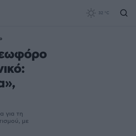
32
°C
ο
Λεωφόρο
ικό:
α»,
α για τη
ισμού, με