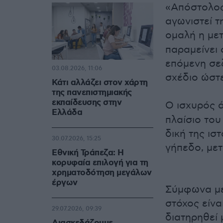
«Απόστολος
αγωνιστεί τ
ομαλή η με
παραμείνει 
επόμενη σεζ
03.08.2026, 11:06
σχέδιο ώστ
Κάτι αλλάζει στον χάρτη
της πανεπιστημιακής
εκπαίδευσης στην
Ο ισχυρός 
Ελλάδα
πλαίσιο του
δική της ισ
30.07.2026, 15:25
γήπεδο, μετ
Εθνική Τράπεζα: Η
κορυφαία επιλογή για τη
χρηματοδότηση μεγάλων
έργων
Σύμφωνα με
στόχος είνα
29.07.2026, 09:39
διατηρηθεί 