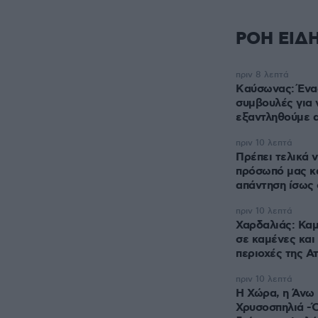
ΡΟΗ ΕΙΔ
πριν 8 λεπτά
Kαύσωνας: Ένας
συμβουλές για 
εξαντληθούμε α
πριν 10 λεπτά
Πρέπει τελικά 
πρόσωπό μας κ
απάντηση ίσως 
πριν 10 λεπτά
Χαρδαλιάς: Καμ
σε καμένες κα
περιοχές της Ατ
πριν 10 λεπτά
Η Χώρα, η Άνω 
Χρυσοσπηλιά -Ό