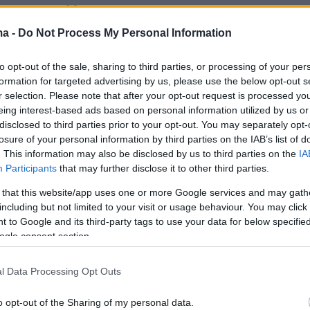
με τον σύλλογο. Η πρόταση είναι να
ν τα δύο πέταλα, καθώς και η εξέδρα που
ma -
Do Not Process My Personal Information
επί της Λεωφόρου Αλεξάνδρας.
to opt-out of the sale, sharing to third parties, or processing of your per
formation for targeted advertising by us, please use the below opt-out s
r selection. Please note that after your opt-out request is processed y
eing interest-based ads based on personal information utilized by us or
disclosed to third parties prior to your opt-out. You may separately opt-
losure of your personal information by third parties on the IAB’s list of
. This information may also be disclosed by us to third parties on the
IA
Participants
that may further disclose it to other third parties.
 that this website/app uses one or more Google services and may gath
including but not limited to your visit or usage behaviour. You may click 
 to Google and its third-party tags to use your data for below specifi
ogle consent section.
l Data Processing Opt Outs
ιο υπάρχει και σχετική μακέτα που
κε, στην οποία περιλαμβάνονται, μεταξύ
o opt-out of the Sharing of my personal data.