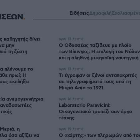
Ειδήσεις
Δημοφιλή
Σχολιασμέν
ΗΣΕΩΝ
 καθηγητής δίνει
πριν 13 λεπτά
να μην
Ο Οδυσσέας ταξίδευε με πλοίο
πό τη ζέστη
των Βίκινγκς; Η επιλογή του Νόλαν
και η αληθινή μυκηναϊκή ναυπηγική
να πλένουμε το
πριν 13 λεπτά
άθε πρωί; Η
Τι έγραφαν οι ξένοι ανταποκριτές
σας εκπλήξει
σε τηλεγραφήματά τους από τη
Μικρά Ασία το 1921
ία ανεμογεννήτρια
πριν 16 λεπτά
ι αναδασωτέες
Laboratorio Paravicini:
τικής
Οικογενειακό τραπέζι σαν έργο
τέχνης
Μεριά, η
πριν 19 λεπτά
λα όσα αξίζει να
Ο «χάρτης» των πληρωμών από το