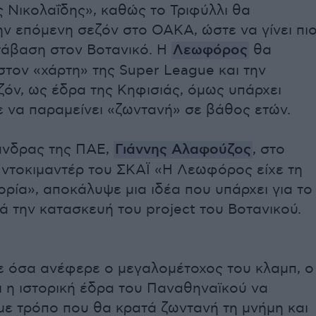
 Νικολαΐδης», καθώς το Τριφύλλι θα
ην επόμενη σεζόν στο ΟΑΚΑ, ώστε να γίνει πι
τάβαση στον Βοτανικό. Η
Λεωφόρος
θα
στον «χάρτη» της Super League και την
όν, ως έδρα της Κηφισιάς, όμως υπάρχει
ε να παραμείνει «ζωντανή» σε βάθος ετών.
άνδρας της ΠΑΕ,
Γιάννης Αλαφούζος
, στο
 ντοκιμαντέρ του ΣΚΑΪ «Η Λεωφόρος είχε τη
τορία», αποκάλυψε μια ιδέα που υπάρχει για το
ά την κατασκευή του project του Βοτανικού.
 όσα ανέφερε ο μεγαλομέτοχος του κλαμπ, ο
ι η ιστορική έδρα του Παναθηναϊκού να
με τρόπο που θα κρατά ζωντανή τη μνήμη και