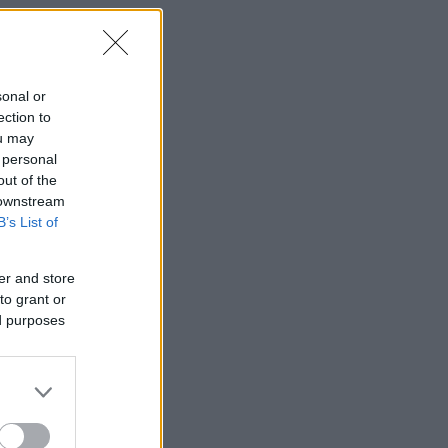
sonal or
ection to
ou may
 personal
out of the
 downstream
B’s List of
er and store
to grant or
ed purposes