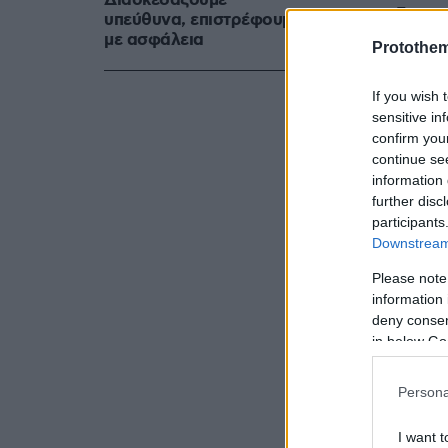
Διασκεδάζουμε
τη σύνδεση 
υπεύθυνα, επιστρέφουμε
με ασφάλεια
παραμείνου
Protothe
βρίσκεται 
If you wish 
sensitive in
confirm you
continue se
information 
further disc
participants
Downstream 
Please note
information 
deny consent
in below Go
Persona
Για το σχέδ
παρουσιάστη
I want t