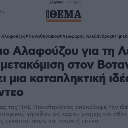
Ελληνικά
English
δα
ς Αλαφούζος
Παναθηναϊκός
Λεωφόρος Αλεξάνδρας
Γήπεδ
διο Αλαφούζου για τη 
 μετακόμιση στον Βοταν
ι μια καταπληκτική ιδέ
ίντεο
ας της ΠΑΕ Παναθηναϊκός αποκάλυψε την ιδέ
ιστορικού γηπέδου ως χώρου μνήμης και αθλητ
ς εγκαταστάσεις και ανοιχτή πισίνα