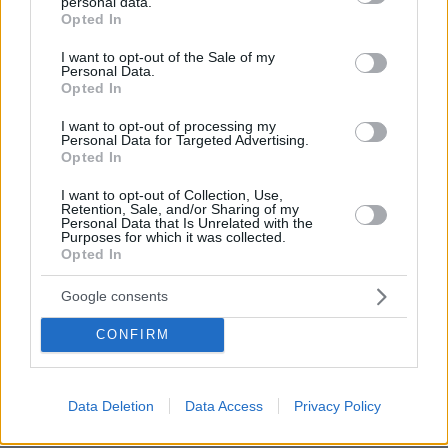
personal data.
grant or deny consent to Google and its third-party tags to
Opted In
use your data for below specified purposes in below Google
Με τις Κινητές Ομάδες Υγείας βλέπουμε πολλά
consent section.
I want to opt-out of the Sale of my
τα οποία πραγματικά δεν μπορεί κανείς να
Personal Data.
φανταστεί. Ανθρώπους οι οποίοι μένουν κατά
Opted In
κανόνα μόνοι, μεγάλης ηλικίας, χωρίς παιδιά ή
I want to opt-out of processing my
με παιδιά που βρίσκονται μακριά, έχουν χρόνια
Personal Data for Targeted Advertising.
Opted In
να φροντιστούν από γιατρό και είναι κοινωνικά
απομονωμένοι, κυριολεκτικά δίπλα στην πόρτα
I want to opt-out of Collection, Use,
Retention, Sale, and/or Sharing of my
μας. Είναι σημαντικό ότι πλέον υπάρχει μια
Personal Data that Is Unrelated with the
Purposes for which it was collected.
δωρεάν υπηρεσία η οποία δεν θα είναι απλώς
Opted In
ο γιατρός στην πόρτα του πολίτη, αλλά γίνεται
το πρόσωπο του κράτους μέσα στο σπίτι του
Google consents
πολίτη.»
CONFIRM
protothema.gr στο Google News
Ακολουθήστε το
Data Deletion
Data Access
Privacy Policy
και μάθετε πρώτοι όλες τις ειδήσεις