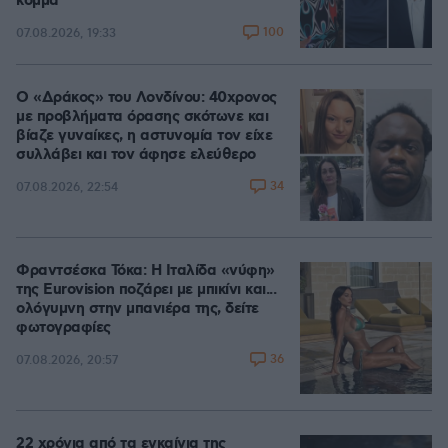
κόμμα
100
07.08.2026, 19:33
Ο «Δράκος» του Λονδίνου: 40χρονος
με προβλήματα όρασης σκότωνε και
βίαζε γυναίκες, η αστυνομία τον είχε
συλλάβει και τον άφησε ελεύθερο
34
07.08.2026, 22:54
Φραντσέσκα Τόκα: Η Ιταλίδα «νύφη»
της Eurovision ποζάρει με μπικίνι και...
ολόγυμνη στην μπανιέρα της, δείτε
φωτογραφίες
36
07.08.2026, 20:57
22 χρόνια από τα εγκαίνια της