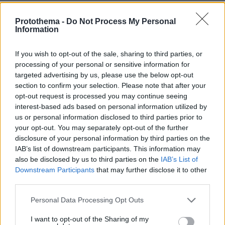
Συνεχίζουμε μια δουλειά που είχε ξεκινήσει
όταν ήταν στο Υπουργείο Υγείας ο Μιχάλης
Protothema -
Do Not Process My Personal
Information
Χρυσοχοΐδης. Είχαμε ξεκινήσει, για
παράδειγμα, τη θεσμοθέτηση του
If you wish to opt-out of the sale, sharing to third parties, or
Πολυδύναμου Περιφερειακού Ιατρείου
processing of your personal or sensitive information for
Πετρούπολης. Αυτό είναι ήδη πραγματικότητα,
targeted advertising by us, please use the below opt-out
στελεχώνεται και ενισχύεται. Αντίστοιχα
section to confirm your selection. Please note that after your
opt-out request is processed you may continue seeing
προχωράμε στην ανάπτυξη του
interest-based ads based on personal information utilized by
Πανεπιστημιακού Κέντρου Υγείας στο
us or personal information disclosed to third parties prior to
Περιστέρι.
your opt-out. You may separately opt-out of the further
disclosure of your personal information by third parties on the
IAB’s list of downstream participants. This information may
ανάπτυξη του
Έχουμε ξεκινήσει, επίσης, την
also be disclosed by us to third parties on the
IAB’s List of
παραρτήματος του Νοσοκομείου Παίδων στο
Downstream Participants
that may further disclose it to other
Ίλιον
. Αυτό είναι ένα έργο τεράστιας σημασίας
third parties.
για την περιοχή. Έχουμε πολλά παιδιά τα οποία
Please note that this website/app uses one or more Google
Personal Data Processing Opt Outs
χρειάζονται φροντίδα και ήταν ένα πάγιο
services and may gather and store information including but
αίτημα των κατοίκων της περιοχής.
not limited to your visit or usage behaviour. You may click to
I want to opt-out of the Sharing of my