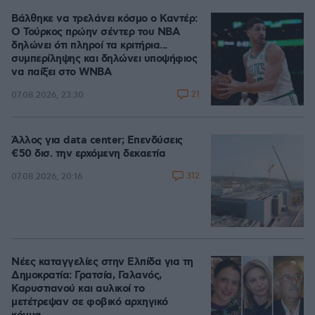
Βάλθηκε να τρελάνει κόσμο ο Καντέρ:
Ο Τούρκος πρώην σέντερ του NBA
δηλώνει ότι πληροί τα κριτήρια...
συμπερίληψης και δηλώνει υποψήφιος
να παίξει στο WNBA
21
07.08.2026, 23:30
Άλλος για data center; Επενδύσεις
€50 δισ. την ερχόμενη δεκαετία
312
07.08.2026, 20:16
Νέες καταγγελίες στην Ελπίδα για τη
Δημοκρατία: Γρατσία, Γαλανός,
Καρυστιανού και αυλικοί το
μετέτρεψαν σε φοβικό αρχηγικό