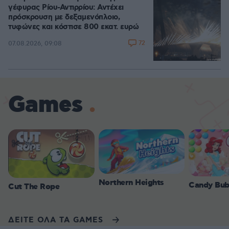
γέφυρας Ρίου-Αντιρρίου: Αντέχει
πρόσκρουση με δεξαμενόπλοιο,
τυφώνες και κόστισε 800 εκατ. ευρώ
72
07.08.2026, 09:08
Games
Northern Heights
Candy Bub
Cut The Rope
ΔΕΙΤΕ ΟΛΑ ΤΑ GAMES